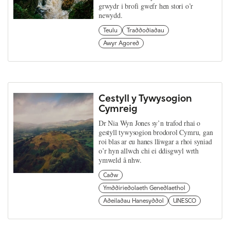
grwydr i brofi gwefr hen stori o’r
newydd.
Teulu
Traddodiadau
Awyr Agored
Cestyll y Tywysogion
Cymreig
Dr Nia Wyn Jones sy’n trafod rhai o
gestyll tywysogion brodorol Cymru, gan
roi blas ar eu hanes lliwgar a rhoi syniad
o’r hyn allwch chi ei ddisgwyl wrth
ymweld â nhw.
Cadw
Ymddiriedolaeth Genedlaethol
Adeiladau Hanesyddol
UNESCO