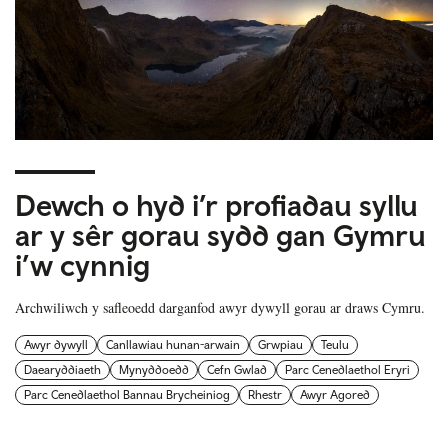
Dewch o hyd i’r profiadau syllu
ar y sêr gorau sydd gan Gymru
i’w cynnig
Archwiliwch y safleoedd darganfod awyr dywyll gorau ar draws Cymru.
Awyr dywyll
Canllawiau hunan-arwain
Grwpiau
Teulu
Daearyddiaeth
Mynyddoedd
Cefn Gwlad
Parc Cenedlaethol Eryri
Parc Cenedlaethol Bannau Brycheiniog
Rhestr
Awyr Agored