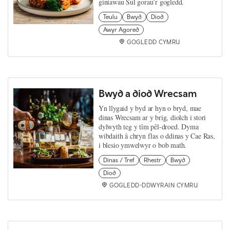
giniawau Sul gorau’r gogledd.
Teulu
Bwyd
Diod
Awyr Agored
GOGLEDD CYMRU
Bwyd a diod Wrecsam
Yn llygaid y byd ar hyn o bryd, mae
dinas Wrecsam ar y brig, diolch i stori
dylwyth teg y tîm pêl-droed. Dyma
wibdaith â chryn flas o ddinas y Cae Ras,
i blesio ymwelwyr o bob math.
Dinas / Tref
Rhestr
Bwyd
Diod
GOGLEDD-DDWYRAIN CYMRU