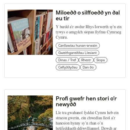
Miloedd o silffoedd yn dal
eu tir
Y bardd a'r awdur Rhys Iorwerth sy'n ein
tywys o amgylch siopau llyfrau Cymraeg
Cymru.
Canllawiau hunan-arwain
Gweithgareddau Llesiant
Dinas / Tref
Rhestr
Siopa
Celfyddydau
Dan do
Profi gwefr hen stori o’r
newydd
Lle tra gwahanol fyddai Cymru heb ein
straeon gwerin, ein chwedlau lleol a’r
hanesion hynny sy’n rhan o’n
hetifeddiaeth ddiwylliannol. Dewch ar