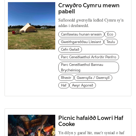
Crwydro Cymru mewn
pabell
Safleoedd gwersylla ledled Cymru sy'n
addas i deuluoedd.
Canllawiau hunan-arwain
Eco
Gweithgareddau Llesiant
Teulu
Cefn Gwlad
Parc Cenedlaethol Arfordir Penfro
Parc Cenedlaethol Bannau
Brycheiniog
Rhestr
Gwersylla / Gwersyll
Haf
Awyr Agored
Picnic hafaidd Lowri Haf
Cooke
Yn dilyn y gaeaf hir, mae'r syniad o haf