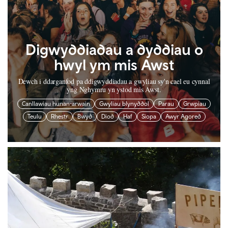
Digwyddiadau a dyddiau o
hwyl ym mis Awst
Dewch i ddarganfod pa ddigwyddiadau a gwyliau sy'n cael eu cynnal
yng Nghymru yn ystod mis Awst.
Canllawiau hunan-arwain
Gwyliau blynyddol
Parau
Grwpiau
Teulu
Rhestr
Bwyd
Diod
Haf
Siopa
Awyr Agored