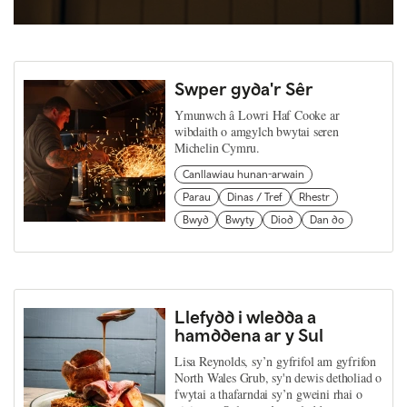
Swper gyda'r Sêr
Ymunwch â Lowri Haf Cooke ar
wibdaith o amgylch bwytai seren
Michelin Cymru.
Canllawiau hunan-arwain
Parau
Dinas / Tref
Rhestr
Bwyd
Bwyty
Diod
Dan do
Llefydd i wledda a
hamddena ar y Sul
Lisa Reynolds, sy’n gyfrifol am gyfrifon
North Wales Grub, sy'n dewis detholiad o
fwytai a thafarndai sy’n gweini rhai o