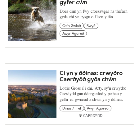
gyfer cŵn
Does dim yn fwy croesawgar na thafarn
gyda chi yn cysgu o flaen y tân.
Cefn Gwlad
Bwyd
Awyr Agored
Ci yn y ddinas: crwydro
Caerdydd gyda chŵn
Lottie Gross a’i chi, Arty, sy'n crwydro
Caerdydd gan ddarganfod y pethau y
gellir eu gwneud â chŵn yn y ddinas.
Dinas / Tref
Awyr Agored
CAERDYDD