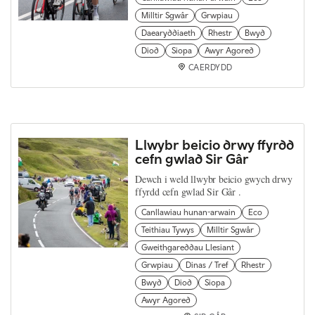
Milltir Sgwâr
Grwpiau
Daearyddiaeth
Rhestr
Bwyd
Diod
Siopa
Awyr Agored
CAERDYDD
Llwybr beicio drwy ffyrdd
cefn gwlad Sir Gâr
Dewch i weld llwybr beicio gwych drwy
ffyrdd cefn gwlad Sir Gâr .
Canllawiau hunan-arwain
Eco
Teithiau Tywys
Milltir Sgwâr
Gweithgareddau Llesiant
Grwpiau
Dinas / Tref
Rhestr
Bwyd
Diod
Siopa
Awyr Agored