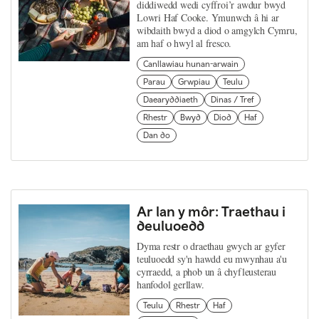
diddiwedd wedi cyffroi’r awdur bwyd
Lowri Haf Cooke. Ymunwch â hi ar
wibdaith bwyd a diod o amgylch Cymru,
am haf o hwyl al fresco.
Canllawiau hunan-arwain
Parau
Grwpiau
Teulu
Daearyddiaeth
Dinas / Tref
Rhestr
Bwyd
Diod
Haf
Dan do
Ar lan y môr: Traethau i
deuluoedd
Dyma restr o draethau gwych ar gyfer
teuluoedd sy'n hawdd eu mwynhau a'u
cyrraedd, a phob un â chyfleusterau
hanfodol gerllaw.
Teulu
Rhestr
Haf