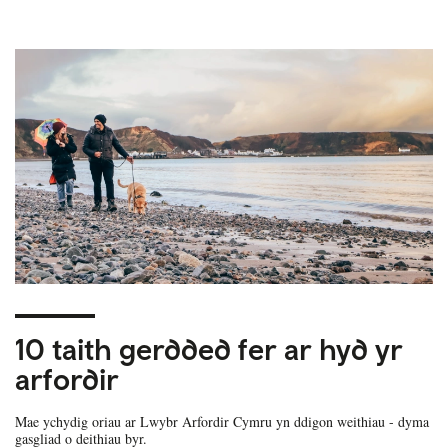
10 taith gerdded fer ar hyd yr
arfordir
Mae ychydig oriau ar Lwybr Arfordir Cymru yn ddigon weithiau - dyma
gasgliad o deithiau byr.