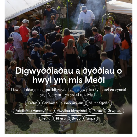
Digwyddiadau a dyddiau o
hwyl ym mis Medi
Dewch i ddarganfod pa ddigwyddiadau a gwyliau sy'n cael eu cynnal
yng Nghymru yn ystod mis Medi.
Cadw
Canllawiau hunan-arwain
Milltir Sgwâr
Adeiladau Hanesyddol
Gwyliau blynyddol
Parau
Grwpiau
Teulu
Rhestr
Bwyd
Siopa