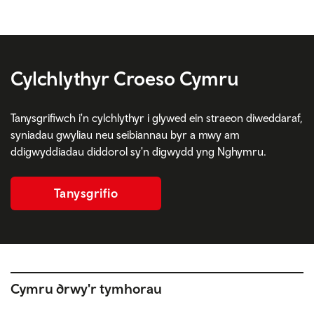
Cylchlythyr Croeso Cymru
Tanysgrifiwch i'n cylchlythyr i glywed ein straeon diweddaraf,
syniadau gwyliau neu seibiannau byr a mwy am
ddigwyddiadau diddorol sy'n digwydd yng Nghymru.
Tanysgrifio
Cymru drwy'r tymhorau