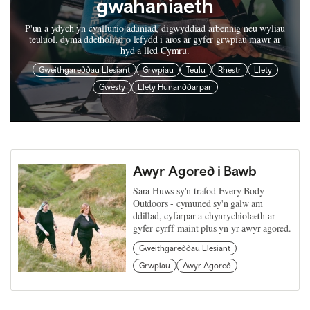
gwahaniaeth
P'un a ydych yn cynllunio aduniad, digwyddiad arbennig neu wyliau
teuluol, dyma ddetholiad o lefydd i aros ar gyfer grwpiau mawr ar
hyd a lled Cymru.
Gweithgareddau Llesiant
Grwpiau
Teulu
Rhestr
Llety
Gwesty
Llety Hunanddarpar
Awyr Agored i Bawb
Sara Huws sy'n trafod Every Body
Outdoors - cymuned sy'n galw am
ddillad, cyfarpar a chynrychiolaeth ar
gyfer cyrff maint plus yn yr awyr agored.
Gweithgareddau Llesiant
Grwpiau
Awyr Agored