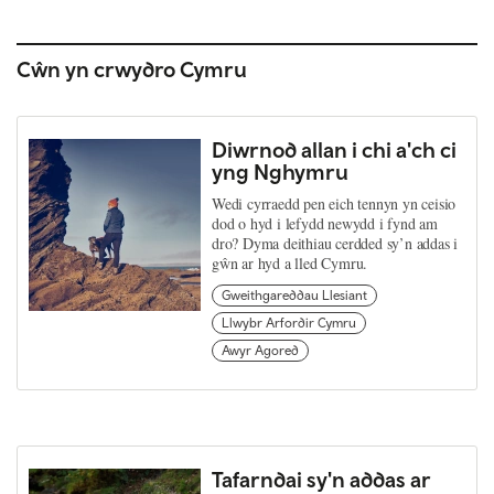
Cŵn yn crwydro Cymru
Diwrnod allan i chi a'ch ci
yng Nghymru
Wedi cyrraedd pen eich tennyn yn ceisio
dod o hyd i lefydd newydd i fynd am
dro? Dyma deithiau cerdded sy’n addas i
gŵn ar hyd a lled Cymru.
Gweithgareddau Llesiant
Llwybr Arfordir Cymru
Awyr Agored
Tafarndai sy'n addas ar