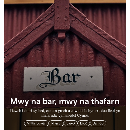
Mwy na bar, mwy na thafarn
Dewch i dorri syched, canu’n groch a chwrdd â chymeriadau lleol yn
nhafarndai cymunedol Cymru.
Milltir Sgwâr
Rhestr
Bwyd
Diod
Dan do