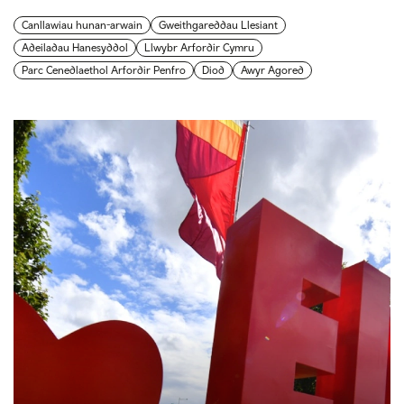
Canllawiau hunan-arwain
Gweithgareddau Llesiant
Adeiladau Hanesyddol
Llwybr Arfordir Cymru
Parc Cenedlaethol Arfordir Penfro
Diod
Awyr Agored