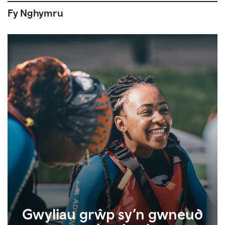
Fy Nghymru
Gwyliau grŵp sy’n gwneud