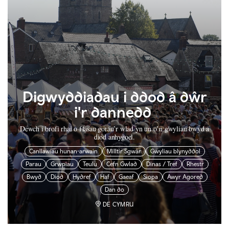
Digwyddiadau i ddod â dŵr
i'r dannedd
Dewch i brofi rhai o flasau gorau’r wlad yn un o’n gwyliau bwyd a
diod anhygoel.
Canllawiau hunan-arwain
Milltir Sgwâr
Gwyliau blynyddol
Parau
Grwpiau
Teulu
Cefn Gwlad
Dinas / Tref
Rhestr
Bwyd
Diod
Hydref
Haf
Gaeaf
Siopa
Awyr Agored
Dan do
DE CYMRU