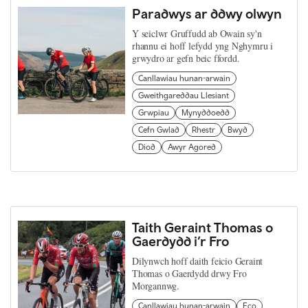
Paradwys ar ddwy olwyn
Y seiclwr Gruffudd ab Owain sy'n
rhannu ei hoff lefydd yng Nghymru i
grwydro ar gefn beic ffordd.
Canllawiau hunan-arwain
Gweithgareddau Llesiant
Grwpiau
Mynyddoedd
Cefn Gwlad
Rhestr
Bwyd
Diod
Awyr Agored
Taith Geraint Thomas o
Gaerdydd i’r Fro
Dilynwch hoff daith feicio Geraint
Thomas o Gaerdydd drwy Fro
Morgannwg.
Canllawiau hunan-arwain
Eco