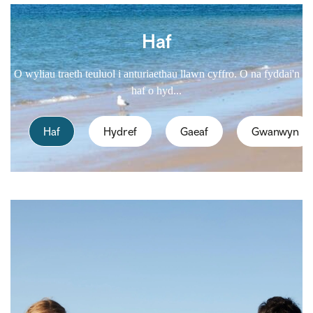
Haf
O wyliau traeth teuluol i anturiaethau llawn cyffro. O na fyddai'n
haf o hyd...
Haf
Hydref
Gaeaf
Gwanwyn