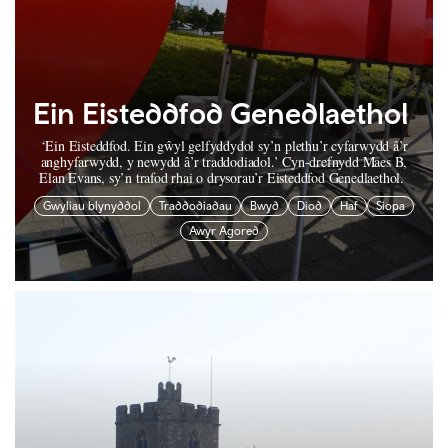
Ein Eisteddfod Genedlaethol
‘Ein Eisteddfod. Ein gŵyl gelfyddydol sy’n plethu’r cyfarwydd â’r
anghyfarwydd, y newydd â’r traddodiadol.’ Cyn-drefnydd Maes B,
Elan Evans, sy’n trafod rhai o drysorau’r Eisteddfod Genedlaethol.
Gwyliau blynyddol
Traddodiadau
Bwyd
Diod
Haf
Siopa
Awyr Agored