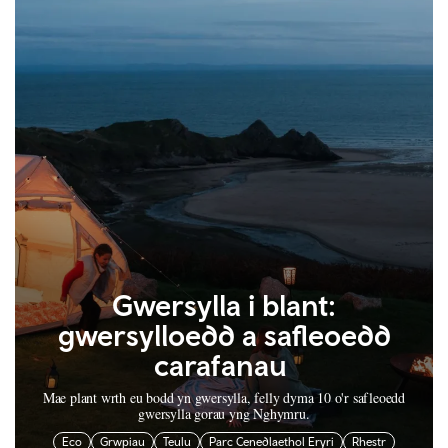
Gwersylla i blant:
gwersylloedd a safleoedd
carafanau
Mae plant wrth eu bodd yn gwersylla, felly dyma 10 o'r safleoedd
gwersylla gorau yng Nghymru.
Eco
Grwpiau
Teulu
Parc Cenedlaethol Eryri
Rhestr