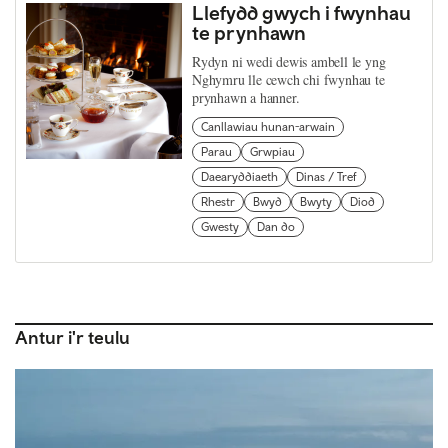
Llefydd gwych i fwynhau
te prynhawn
Rydyn ni wedi dewis ambell le yng
Nghymru lle cewch chi fwynhau te
prynhawn a hanner.
Canllawiau hunan-arwain
Parau
Grwpiau
Daearyddiaeth
Dinas / Tref
Rhestr
Bwyd
Bwyty
Diod
Gwesty
Dan do
Antur i'r teulu