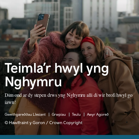
Teimla’r hwyl yng
Nghymru
Dim ond ar dy stepen drws yng Nghymru alli di wir brofi hwyl go
iawn!
Gweithgareddau Llesiant
Grwpiau
Teulu
Awyr Agored
© Hawlfraint y Goron / Crown Copyright