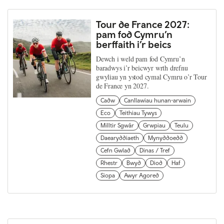
Tour de France 2027:
pam fod Cymru’n
berffaith i’r beics
Dewch i weld pam fod Cymru’n
baradwys i’r beicwyr wrth drefnu
gwyliau yn ystod cymal Cymru o’r Tour
de France yn 2027.
Cadw
Canllawiau hunan-arwain
Eco
Teithiau Tywys
Milltir Sgwâr
Grwpiau
Teulu
Daearyddiaeth
Mynyddoedd
Cefn Gwlad
Dinas / Tref
Rhestr
Bwyd
Diod
Haf
Siopa
Awyr Agored