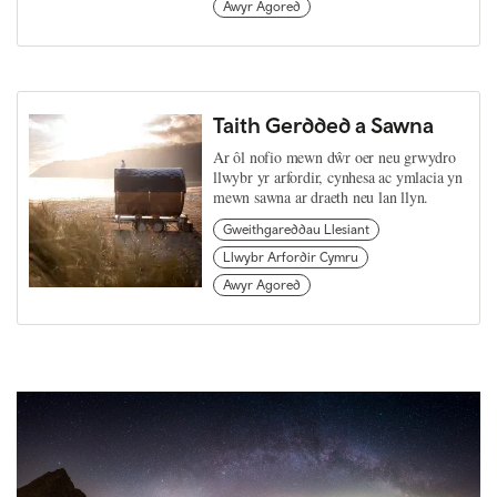
Awyr Agored
Taith Gerdded a Sawna
Ar ôl nofio mewn dŵr oer neu grwydro
llwybr yr arfordir, cynhesa ac ymlacia yn
mewn sawna ar draeth neu lan llyn.
Gweithgareddau Llesiant
Llwybr Arfordir Cymru
Awyr Agored