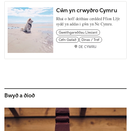
Cŵn yn crwydro Cymru
Rhai o hoff deithiau cerdded Ffion Llŷr
sydd yn addas i gŵn yn Ne Cymru.
Gweithgareddau Llesiant
Cefn Gwlad
Dinas / Tref
DE CYMRU
Bwyd a diod