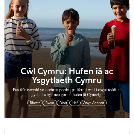
Cŵl Cymru: Hufen iâ ac
Ysgytlaeth Cymru
Pan fo’r tywydd yn dechrau poethi, pa ffordd well i osgoi toddi na
gyda thwbyn neu gorn o hufen iâ Cymreig.
Rhestr
Bwyd
Diod
Haf
Awyr Agored