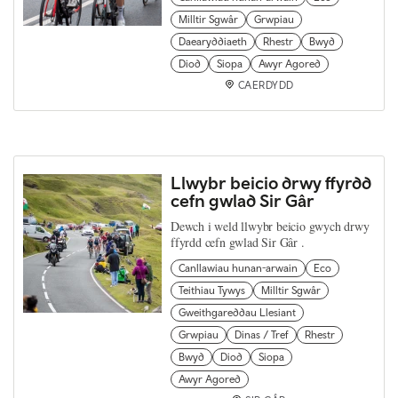
Milltir Sgwâr
Grwpiau
Daearyddiaeth
Rhestr
Bwyd
Diod
Siopa
Awyr Agored
CAERDYDD
Llwybr beicio drwy ffyrdd
cefn gwlad Sir Gâr
Dewch i weld llwybr beicio gwych drwy
ffyrdd cefn gwlad Sir Gâr .
Canllawiau hunan-arwain
Eco
Teithiau Tywys
Milltir Sgwâr
Gweithgareddau Llesiant
Grwpiau
Dinas / Tref
Rhestr
Bwyd
Diod
Siopa
Awyr Agored