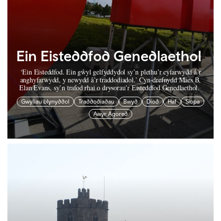
Ein Eisteddfod Genedlaethol
‘Ein Eisteddfod. Ein gŵyl gelfyddydol sy’n plethu’r cyfarwydd â’r
anghyfarwydd, y newydd â’r traddodiadol.’ Cyn-drefnydd Maes B,
Elan Evans, sy’n trafod rhai o drysorau’r Eisteddfod Genedlaethol.
Gwyliau blynyddol
Traddodiadau
Bwyd
Diod
Haf
Siopa
Awyr Agored