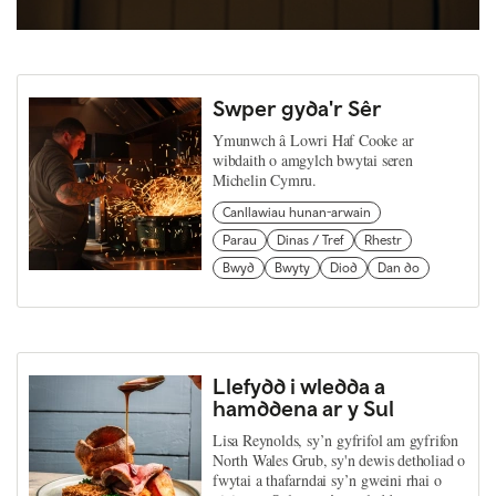
Swper gyda'r Sêr
Ymunwch â Lowri Haf Cooke ar
wibdaith o amgylch bwytai seren
Michelin Cymru.
Canllawiau hunan-arwain
Parau
Dinas / Tref
Rhestr
Bwyd
Bwyty
Diod
Dan do
Llefydd i wledda a
hamddena ar y Sul
Lisa Reynolds, sy’n gyfrifol am gyfrifon
North Wales Grub, sy'n dewis detholiad o
fwytai a thafarndai sy’n gweini rhai o