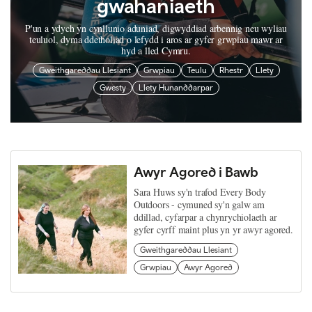
gwahaniaeth
P'un a ydych yn cynllunio aduniad, digwyddiad arbennig neu wyliau
teuluol, dyma ddetholiad o lefydd i aros ar gyfer grwpiau mawr ar
hyd a lled Cymru.
Gweithgareddau Llesiant
Grwpiau
Teulu
Rhestr
Llety
Gwesty
Llety Hunanddarpar
Awyr Agored i Bawb
Sara Huws sy'n trafod Every Body
Outdoors - cymuned sy'n galw am
ddillad, cyfarpar a chynrychiolaeth ar
gyfer cyrff maint plus yn yr awyr agored.
Gweithgareddau Llesiant
Grwpiau
Awyr Agored