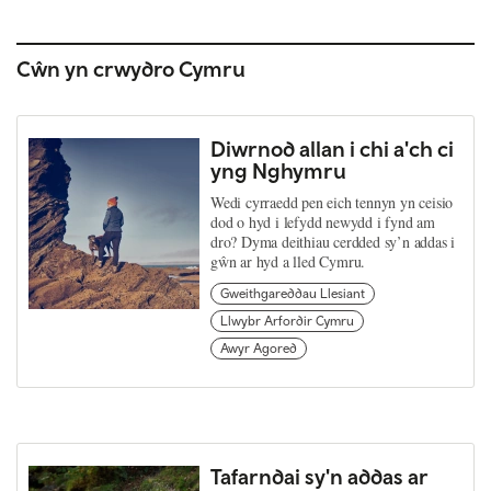
Cŵn yn crwydro Cymru
Diwrnod allan i chi a'ch ci
yng Nghymru
Wedi cyrraedd pen eich tennyn yn ceisio
dod o hyd i lefydd newydd i fynd am
dro? Dyma deithiau cerdded sy’n addas i
gŵn ar hyd a lled Cymru.
Gweithgareddau Llesiant
Llwybr Arfordir Cymru
Awyr Agored
Tafarndai sy'n addas ar