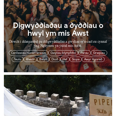
Digwyddiadau a dyddiau o
hwyl ym mis Awst
Dewch i ddarganfod pa ddigwyddiadau a gwyliau sy'n cael eu cynnal
yng Nghymru yn ystod mis Awst.
Canllawiau hunan-arwain
Gwyliau blynyddol
Parau
Grwpiau
Teulu
Rhestr
Bwyd
Diod
Haf
Siopa
Awyr Agored