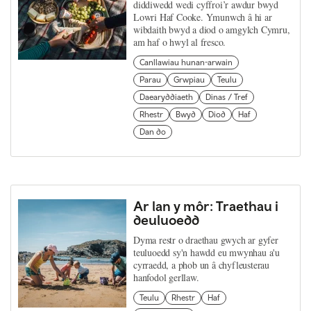
diddiwedd wedi cyffroi’r awdur bwyd
Lowri Haf Cooke. Ymunwch â hi ar
wibdaith bwyd a diod o amgylch Cymru,
am haf o hwyl al fresco.
Canllawiau hunan-arwain
Parau
Grwpiau
Teulu
Daearyddiaeth
Dinas / Tref
Rhestr
Bwyd
Diod
Haf
Dan do
Ar lan y môr: Traethau i
deuluoedd
Dyma restr o draethau gwych ar gyfer
teuluoedd sy'n hawdd eu mwynhau a'u
cyrraedd, a phob un â chyfleusterau
hanfodol gerllaw.
Teulu
Rhestr
Haf