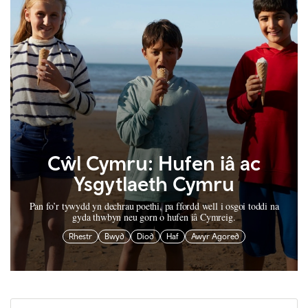
Cŵl Cymru: Hufen iâ ac
Ysgytlaeth Cymru
Pan fo’r tywydd yn dechrau poethi, pa ffordd well i osgoi toddi na
gyda thwbyn neu gorn o hufen iâ Cymreig.
Rhestr
Bwyd
Diod
Haf
Awyr Agored