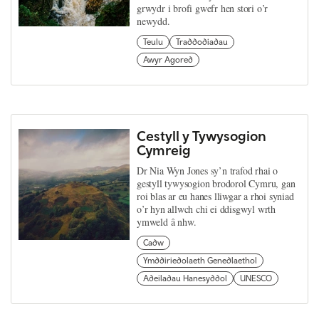
grwydr i brofi gwefr hen stori o’r
newydd.
Teulu
Traddodiadau
Awyr Agored
Cestyll y Tywysogion
Cymreig
Dr Nia Wyn Jones sy’n trafod rhai o
gestyll tywysogion brodorol Cymru, gan
roi blas ar eu hanes lliwgar a rhoi syniad
o’r hyn allwch chi ei ddisgwyl wrth
ymweld â nhw.
Cadw
Ymddiriedolaeth Genedlaethol
Adeiladau Hanesyddol
UNESCO