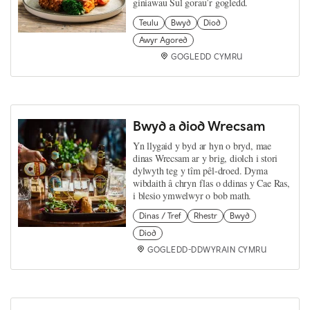
giniawau Sul gorau’r gogledd.
Teulu
Bwyd
Diod
Awyr Agored
GOGLEDD CYMRU
Bwyd a diod Wrecsam
Yn llygaid y byd ar hyn o bryd, mae
dinas Wrecsam ar y brig, diolch i stori
dylwyth teg y tîm pêl-droed. Dyma
wibdaith â chryn flas o ddinas y Cae Ras,
i blesio ymwelwyr o bob math.
Dinas / Tref
Rhestr
Bwyd
Diod
GOGLEDD-DDWYRAIN CYMRU