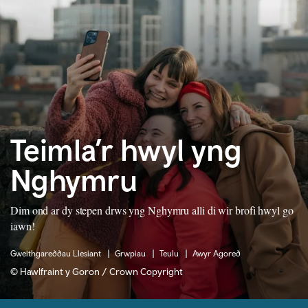
Teimla’r hwyl yng
Nghymru
Dim ond ar dy stepen drws yng Nghymru alli di wir brofi hwyl go
iawn!
Gweithgareddau Llesiant
Grwpiau
Teulu
Awyr Agored
© Hawlfraint y Goron / Crown Copyright