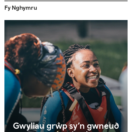
Fy Nghymru
Gwyliau grŵp sy’n gwneud