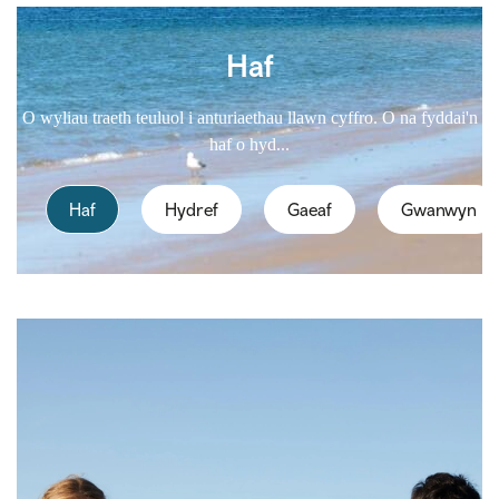
Haf
O wyliau traeth teuluol i anturiaethau llawn cyffro. O na fyddai'n
haf o hyd...
Haf
Hydref
Gaeaf
Gwanwyn