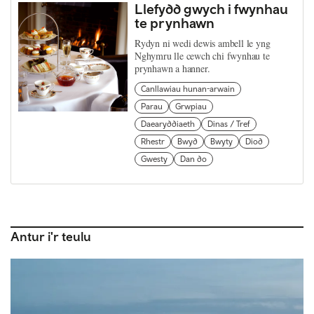
Llefydd gwych i fwynhau
te prynhawn
Rydyn ni wedi dewis ambell le yng
Nghymru lle cewch chi fwynhau te
prynhawn a hanner.
Canllawiau hunan-arwain
Parau
Grwpiau
Daearyddiaeth
Dinas / Tref
Rhestr
Bwyd
Bwyty
Diod
Gwesty
Dan do
Antur i'r teulu