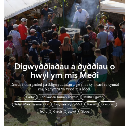
Digwyddiadau a dyddiau o
hwyl ym mis Medi
Dewch i ddarganfod pa ddigwyddiadau a gwyliau sy'n cael eu cynnal
yng Nghymru yn ystod mis Medi.
Cadw
Canllawiau hunan-arwain
Milltir Sgwâr
Adeiladau Hanesyddol
Gwyliau blynyddol
Parau
Grwpiau
Teulu
Rhestr
Bwyd
Siopa