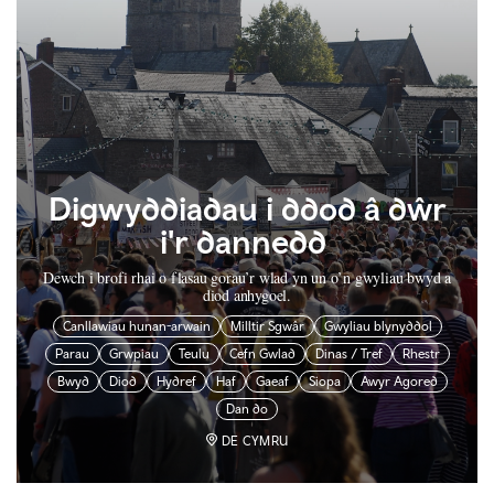
Digwyddiadau i ddod â dŵr
i'r dannedd
Dewch i brofi rhai o flasau gorau’r wlad yn un o’n gwyliau bwyd a
diod anhygoel.
Canllawiau hunan-arwain
Milltir Sgwâr
Gwyliau blynyddol
Parau
Grwpiau
Teulu
Cefn Gwlad
Dinas / Tref
Rhestr
Bwyd
Diod
Hydref
Haf
Gaeaf
Siopa
Awyr Agored
Dan do
DE CYMRU