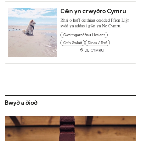
Cŵn yn crwydro Cymru
Rhai o hoff deithiau cerdded Ffion Llŷr
sydd yn addas i gŵn yn Ne Cymru.
Gweithgareddau Llesiant
Cefn Gwlad
Dinas / Tref
DE CYMRU
Bwyd a diod