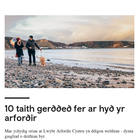
10 taith gerdded fer ar hyd yr
arfordir
Mae ychydig oriau ar Lwybr Arfordir Cymru yn ddigon weithiau - dyma
gasgliad o deithiau byr.