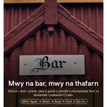
Mwy na bar, mwy na thafarn
Dewch i dorri syched, canu’n groch a chwrdd â chymeriadau lleol yn
nhafarndai cymunedol Cymru.
Milltir Sgwâr
Rhestr
Bwyd
Diod
Dan do