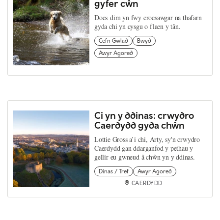
gyfer cŵn
Does dim yn fwy croesawgar na thafarn
gyda chi yn cysgu o flaen y tân.
Cefn Gwlad
Bwyd
Awyr Agored
Ci yn y ddinas: crwydro
Caerdydd gyda chŵn
Lottie Gross a’i chi, Arty, sy'n crwydro
Caerdydd gan ddarganfod y pethau y
gellir eu gwneud â chŵn yn y ddinas.
Dinas / Tref
Awyr Agored
CAERDYDD