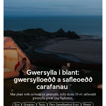
Gwersylla i blant:
gwersylloedd a safleoedd
carafanau
Mae plant wrth eu bodd yn gwersylla, felly dyma 10 o'r safleoedd
gwersylla gorau yng Nghymru.
Eco
Grwpiau
Teulu
Parc Cenedlaethol Eryri
Rhestr