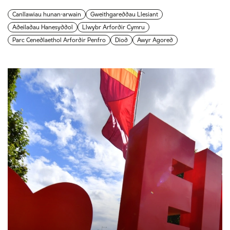
Canllawiau hunan-arwain
Gweithgareddau Llesiant
Adeiladau Hanesyddol
Llwybr Arfordir Cymru
Parc Cenedlaethol Arfordir Penfro
Diod
Awyr Agored