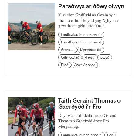
Paradwys ar ddwy olwyn
Y seiclwr Gruffudd ab Owain sy'n
rhannu ei hoff lefydd yng Nghymru i
grwydro ar gefn beic ffordd.
Canllawiau hunan-arwain
Gweithgareddau Llesiant
Grwpiau
Mynyddoedd
Cefn Gwlad
Rhestr
Bwyd
Diod
Awyr Agored
Taith Geraint Thomas o
Gaerdydd i’r Fro
Dilynwch hoff daith feicio Geraint
Thomas o Gaerdydd drwy Fro
Morgannwg.
Canllawiau hunan-arwain
Eco