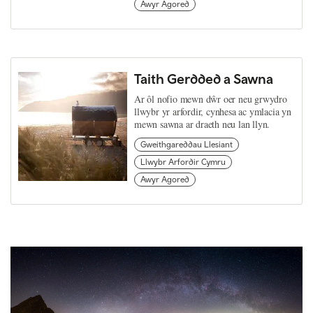
Awyr Agored
Taith Gerdded a Sawna
Ar ôl nofio mewn dŵr oer neu grwydro
llwybr yr arfordir, cynhesa ac ymlacia yn
mewn sawna ar draeth neu lan llyn.
Gweithgareddau Llesiant
Llwybr Arfordir Cymru
Awyr Agored