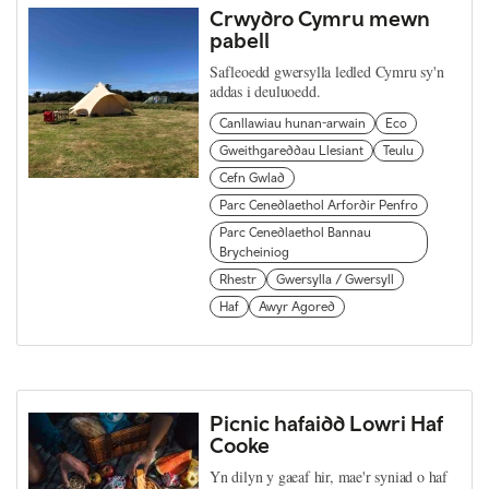
Crwydro Cymru mewn
pabell
Safleoedd gwersylla ledled Cymru sy'n
addas i deuluoedd.
Canllawiau hunan-arwain
Eco
Gweithgareddau Llesiant
Teulu
Cefn Gwlad
Parc Cenedlaethol Arfordir Penfro
Parc Cenedlaethol Bannau
Brycheiniog
Rhestr
Gwersylla / Gwersyll
Haf
Awyr Agored
Picnic hafaidd Lowri Haf
Cooke
Yn dilyn y gaeaf hir, mae'r syniad o haf