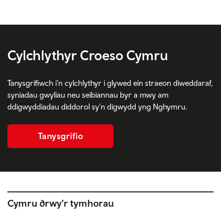
Cylchlythyr Croeso Cymru
Tanysgrifiwch i'n cylchlythyr i glywed ein straeon diweddaraf,
syniadau gwyliau neu seibiannau byr a mwy am
ddigwyddiadau diddorol sy'n digwydd yng Nghymru.
Tanysgrifio
Cymru drwy'r tymhorau