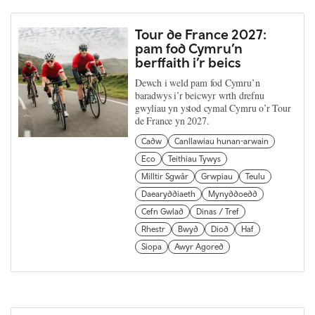
Tour de France 2027:
pam fod Cymru’n
berffaith i’r beics
Dewch i weld pam fod Cymru’n
baradwys i’r beicwyr wrth drefnu
gwyliau yn ystod cymal Cymru o’r Tour
de France yn 2027.
Cadw
Canllawiau hunan-arwain
Eco
Teithiau Tywys
Milltir Sgwâr
Grwpiau
Teulu
Daearyddiaeth
Mynyddoedd
Cefn Gwlad
Dinas / Tref
Rhestr
Bwyd
Diod
Haf
Siopa
Awyr Agored