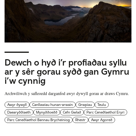
Dewch o hyd i’r profiadau syllu
ar y sêr gorau sydd gan Gymru
i’w cynnig
Archwiliwch y safleoedd darganfod awyr dywyll gorau ar draws Cymru.
Awyr dywyll
Canllawiau hunan-arwain
Grwpiau
Teulu
Daearyddiaeth
Mynyddoedd
Cefn Gwlad
Parc Cenedlaethol Eryri
Parc Cenedlaethol Bannau Brycheiniog
Rhestr
Awyr Agored