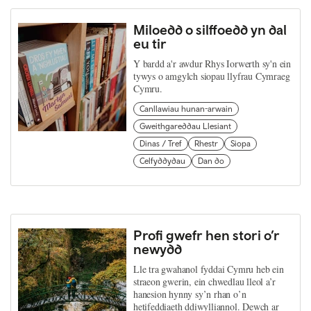
Miloedd o silffoedd yn dal
eu tir
Y bardd a'r awdur Rhys Iorwerth sy'n ein
tywys o amgylch siopau llyfrau Cymraeg
Cymru.
Canllawiau hunan-arwain
Gweithgareddau Llesiant
Dinas / Tref
Rhestr
Siopa
Celfyddydau
Dan do
Profi gwefr hen stori o’r
newydd
Lle tra gwahanol fyddai Cymru heb ein
straeon gwerin, ein chwedlau lleol a’r
hanesion hynny sy’n rhan o’n
hetifeddiaeth ddiwylliannol. Dewch ar