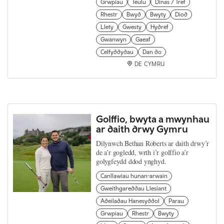
Grwpiau
Teulu
Dinas / Tref
Rhestr
Bwyd
Bwyty
Diod
Llety
Gwesty
Hydref
Gwanwyn
Gaeaf
Celfyddydau
Dan do
DE CYMRU
Golffio, bwyta a mwynhau
ar daith drwy Gymru
Dilynwch Bethan Roberts ar daith drwy’r
de a’r gogledd, wrth i’r golffio a’r
golygfeydd ddod ynghyd.
Canllawiau hunan-arwain
Gweithgareddau Llesiant
Adeiladau Hanesyddol
Parau
Grwpiau
Rhestr
Bwyty