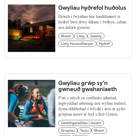
Gwyliau hydrefol hudolus
Dewch i fwynhau hoe haeddiannol yr
hydref hwn drwy ddianc i fwthyn, caban
neu dafarn gysurus.
Rhestr
Llety
Gwesty
Llety Hunanddarpar
Hydref
Gwyliau grŵp sy’n
gwneud gwahaniaeth
P'un a ydych yn cynllunio aduniad,
digwyddiad arbennig neu wyliau teuluol,
dyma ddetholiad o lefydd i aros ar gyfer
grwpiau mawr ar hyd a lled Cymru.
Gweithgareddau Llesiant
Grwpiau
Teulu
Rhestr