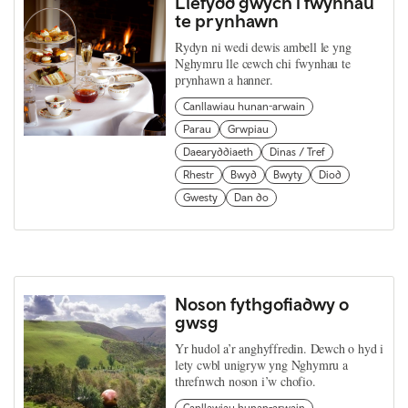
Llefydd gwych i fwynhau
te prynhawn
Rydyn ni wedi dewis ambell le yng
Nghymru lle cewch chi fwynhau te
prynhawn a hanner.
Canllawiau hunan-arwain
Parau
Grwpiau
Daearyddiaeth
Dinas / Tref
Rhestr
Bwyd
Bwyty
Diod
Gwesty
Dan do
Noson fythgofiadwy o
gwsg
Yr hudol a’r anghyffredin. Dewch o hyd i
lety cwbl unigryw yng Nghymru a
threfnwch noson i’w chofio.