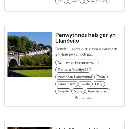
Llety
Gwesty
Awyr Agored
Penwythnos heb gar yn
Llandeilo
Dewch i Landeilo ar y trên a mwynhau
gwyliau gwych heb gar.
Canllawiau hunan-arwain
Trenau a Rheilffyrdd
Adeiladau Hanesyddol
Teulu
Dinas / Tref
Bwyty
Llety
Gwesty
Siopa
Awyr Agored
SIR GÂR