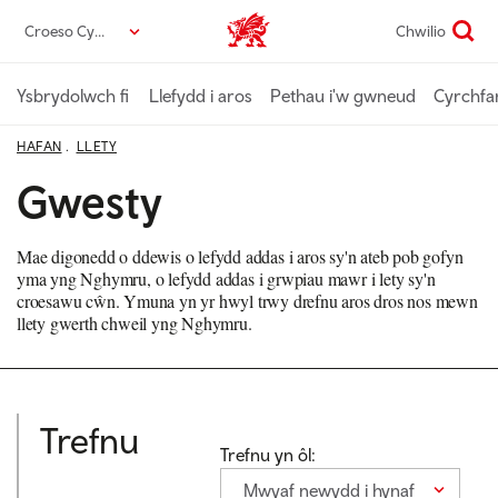
Neidio
Croeso Cymru
Chwilio
Croeso Cymru home
i’r
prif
gynnwys
Ysbrydolwch fi
Llefydd i aros
Pethau i'w gwneud
Cyrchfa
HAFAN
LLETY
Gwesty
Mae digonedd o ddewis o lefydd addas i aros sy'n ateb pob gofyn
yma yng Nghymru, o lefydd addas i grwpiau mawr i lety sy'n
croesawu cŵn. Ymuna yn yr hwyl trwy drefnu aros dros nos mewn
llety gwerth chweil yng Nghymru.
Trefnu
Trefnu yn ôl:
Mwyaf newydd i hynaf