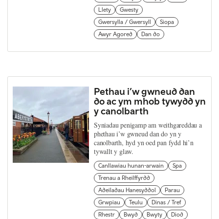
Llety
Gwesty
Gwersylla / Gwersyll
Siopa
Awyr Agored
Dan do
Pethau i’w gwneud dan
do ac ym mhob tywydd yn
y canolbarth
Syniadau penigamp am weithgareddau a
phethau i’w gwneud dan do yn y
canolbarth, hyd yn oed pan fydd hi’n
tywallt y glaw.
Canllawiau hunan-arwain
Spa
Trenau a Rheilffyrdd
Adeiladau Hanesyddol
Parau
Grwpiau
Teulu
Dinas / Tref
Rhestr
Bwyd
Bwyty
Diod