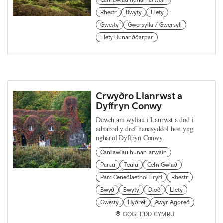
Canllawiau hunan-arwain
Rhestr
Bwyty
Llety
Gwesty
Gwersylla / Gwersyll
Llety Hunanddarpar
Crwydro Llanrwst a
Dyffryn Conwy
Dewch am wyliau i Lanrwst a dod i
adnabod y dref hanesyddol hon yng
nghanol Dyffryn Conwy.
Canllawiau hunan-arwain
Parau
Teulu
Cefn Gwlad
Parc Cenedlaethol Eryri
Rhestr
Bwyd
Bwyty
Diod
Llety
Gwesty
Hydref
Awyr Agored
GOGLEDD CYMRU