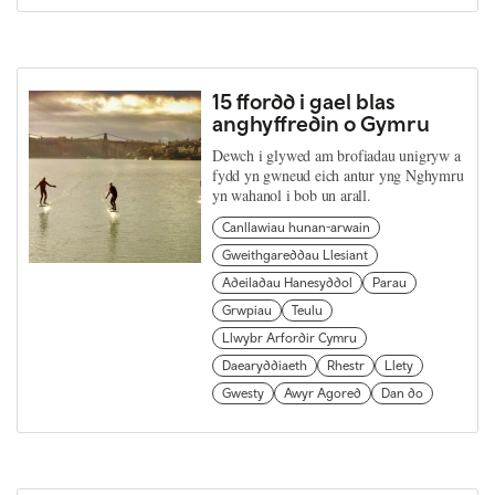
15 ffordd i gael blas
anghyffredin o Gymru
Dewch i glywed am brofiadau unigryw a
fydd yn gwneud eich antur yng Nghymru
yn wahanol i bob un arall.
Canllawiau hunan-arwain
Gweithgareddau Llesiant
Adeiladau Hanesyddol
Parau
Grwpiau
Teulu
Llwybr Arfordir Cymru
Daearyddiaeth
Rhestr
Llety
Gwesty
Awyr Agored
Dan do