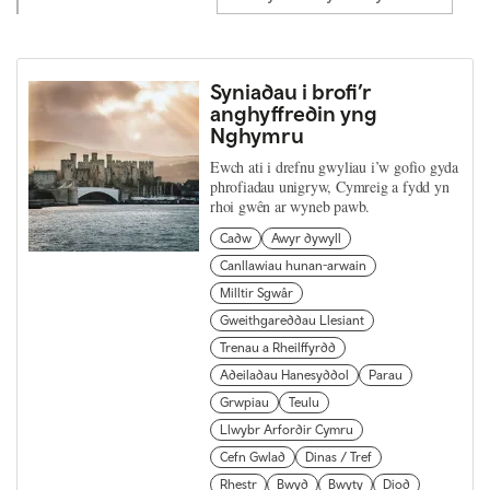
Syniadau i brofi’r
anghyffredin yng
Nghymru
Ewch ati i drefnu gwyliau i’w gofio gyda
phrofiadau unigryw, Cymreig a fydd yn
rhoi gwên ar wyneb pawb.
Cadw
Awyr dywyll
Canllawiau hunan-arwain
Milltir Sgwâr
Gweithgareddau Llesiant
Trenau a Rheilffyrdd
Adeiladau Hanesyddol
Parau
Grwpiau
Teulu
Llwybr Arfordir Cymru
Cefn Gwlad
Dinas / Tref
Rhestr
Bwyd
Bwyty
Diod