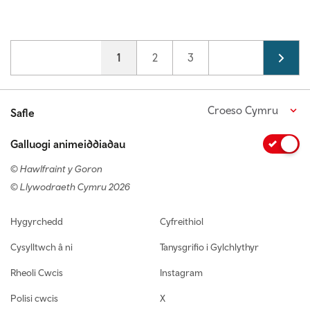
Pagination
Current page
1
Page
2
Page
3
Croeso Cymru
Safle
Galluogi animeiddiadau
© Hawlfraint y Goron
© Llywodraeth Cymru 2026
Footer navigation
Hygyrchedd
Cyfreithiol
Cysylltwch â ni
Tanysgrifio i Gylchlythyr
Rheoli Cwcis
Instagram
Polisi cwcis
X