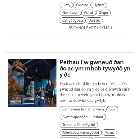
Llety
Gwesty
Hydref
Gwanwyn
Gaeaf
Siopa
Celfyddydau
Dan do
CANOLBARTH CYMRU
Pethau i’w gwneud dan
do ac ym mhob tywydd yn
y de
Fyddwch chi ddim yn brin o bethau i’w
gwneud dan do yn y de os dilynwch chi’r
rhestr hon o weithgareddau sy’n addas
iawn ar ddiwrnodau gwlyb.
Canllawiau hunan-arwain
Spa
Gweithgareddau Llesiant
Trenau a Rheilffyrdd
Adeiladau Hanesyddol
Parau