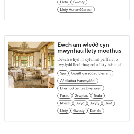
Llety
Gwesty
Llety Hunanddarpar
Ewch am wledd cyn
mwynhau llety moethus
Dewch o hyd i’r cyfuniad perffaith o
fwydydd lleol rhagorol a llety heb ei ail.
Spa
Gweithgareddau Llesiant
Adeiladau Hanesyddol
Diwrnod Santes Dwynwen
Parau
Grwpiau
Teulu
Rhestr
Bwyd
Bwyty
Diod
Llety
Gwesty
Dan do