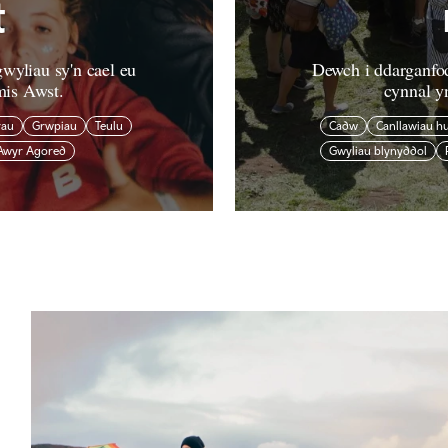
t
wyliau sy'n cael eu
Dewch i ddarganfod
mis Awst.
cynnal y
rau
Grwpiau
Teulu
Cadw
Canllawiau h
Awyr Agored
Gwyliau blynyddol