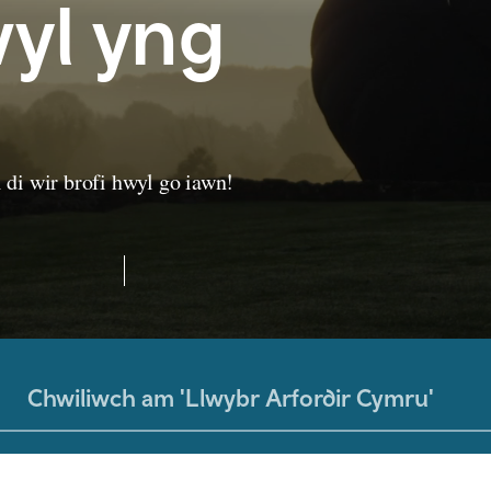
wyl yng
di wir brofi hwyl go iawn!