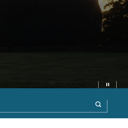
Rhewi’r fide