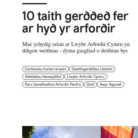
10 taith gerdded fer
ar hyd yr arfordir
Mae ychydig oriau ar Lwybr Arfordir Cymru yn
ddigon weithiau - dyma gasgliad o deithiau byr.
Canllawiau hunan-arwain
Gweithgareddau Llesiant
Adeiladau Hanesyddol
Llwybr Arfordir Cymru
Parc Cenedlaethol Arfordir Penfro
Diod
Awyr Agored