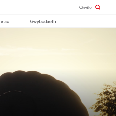
Chwilio
nnau
Gwybodaeth