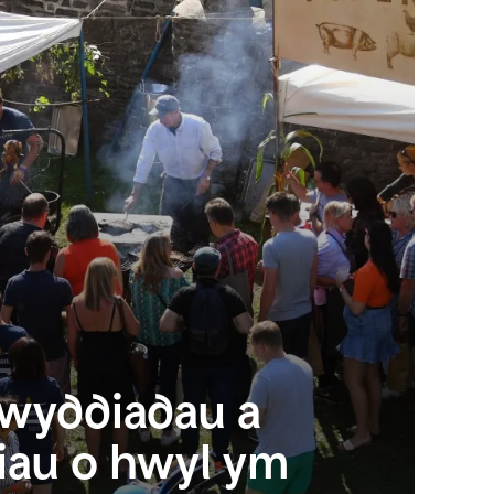
wyddiadau a
iau o hwyl ym