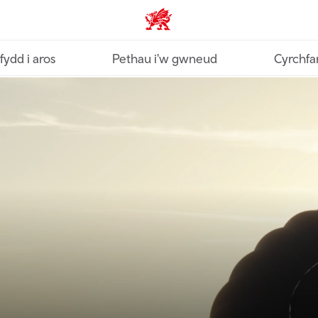
Croeso Cymru home
fydd i aros
Pethau i'w gwneud
Cyrchfa