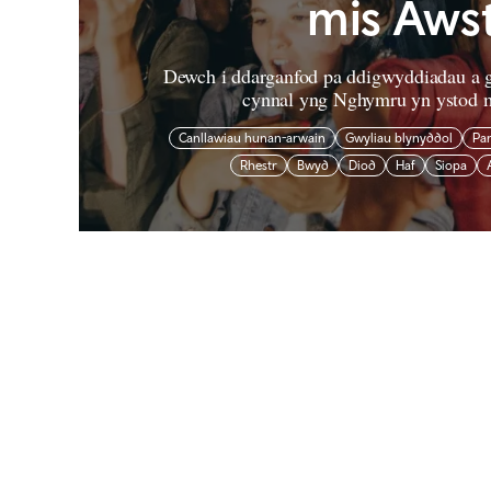
mis Aws
Dewch i ddarganfod pa ddigwyddiadau a g
cynnal yng Nghymru yn ystod 
Canllawiau hunan-arwain
Gwyliau blynyddol
Pa
Rhestr
Bwyd
Diod
Haf
Siopa