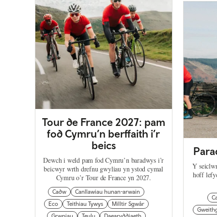
Tour de France 2027: pam
fod Cymru’n berffaith i’r
beics
Para
Dewch i weld pam fod Cymru’n baradwys i’r
Y seiclw
beicwyr wrth drefnu gwyliau yn ystod cymal
hoff lef
Cymru o’r Tour de France yn 2027.
Cadw
Canllawiau hunan-arwain
C
Eco
Teithiau Tywys
Milltir Sgwâr
Gweithg
Grwpiau
Teulu
Daearyddiaeth