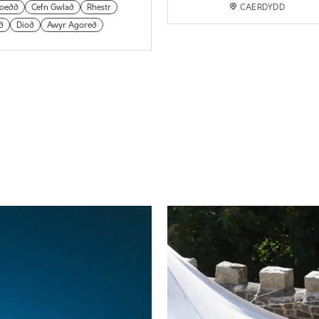
oedd
Cefn Gwlad
Rhestr
CAERDYDD
d
Diod
Awyr Agored