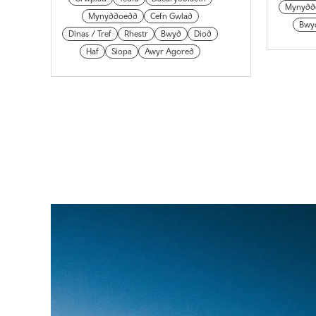
Mynydd
Mynyddoedd
Cefn Gwlad
Bwy
Dinas / Tref
Rhestr
Bwyd
Diod
Haf
Siopa
Awyr Agored