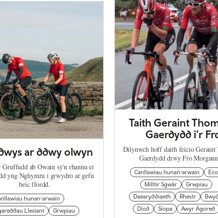
Taith Geraint Tho
Gaerdydd i’r Fr
Dilynwch hoff daith feicio Gerain
dwys ar ddwy olwyn
Gaerdydd drwy Fro Morgan
r Gruffudd ab Owain sy'n rhannu ei
Canllawiau hunan-arwain
Eco
ydd yng Nghymru i grwydro ar gefn
beic ffordd.
Milltir Sgwâr
Grwpiau
Daearyddiaeth
Rhestr
Bwy
anllawiau hunan-arwain
Diod
Siopa
Awyr Agored
areddau Llesiant
Grwpiau