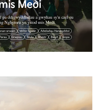
mis Medi
 pa ddigwyddiadau a gwyliau sy'n cael eu
ng Nghymru yn ystod mis Medi.
unan-arwain
Milltir Sgwâr
Adeiladau Hanesyddol
Parau
Grwpiau
Teulu
Rhestr
Bwyd
Siopa