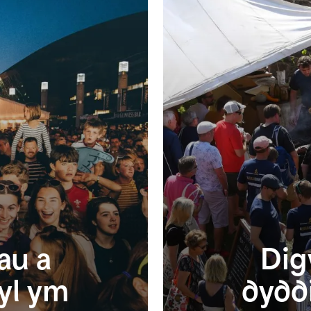
au a
Dig
yl ym
dydd