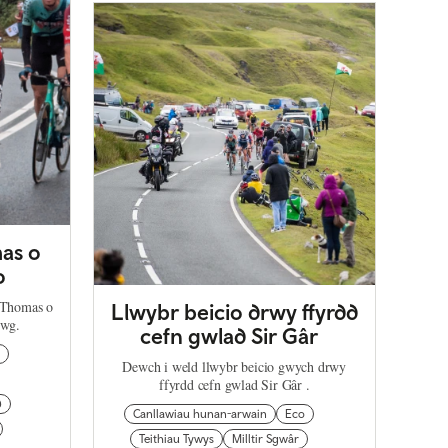
mas o
o
t Thomas o
Llwybr beicio drwy ffyrdd
nwg.
cefn gwlad Sir Gâr
Dewch i weld llwybr beicio gwych drwy
ffyrdd cefn gwlad Sir Gâr .
d
Canllawiau hunan-arwain
Eco
Teithiau Tywys
Milltir Sgwâr