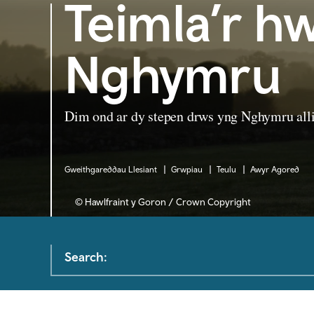
Teimla’r h
Nghymru
Dim ond ar dy stepen drws yng Nghymru alli 
Gweithgareddau Llesiant
Grwpiau
Teulu
Awyr Agored
© Hawlfraint y Goron / Crown Copyright
Search: