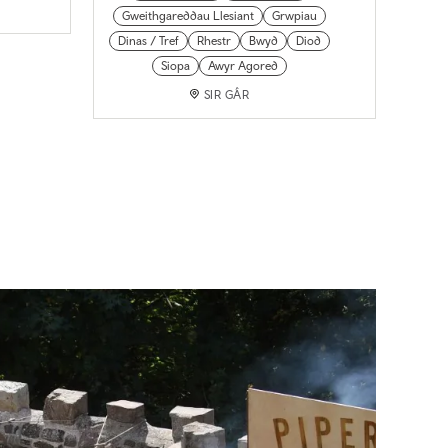
Gweithgareddau Llesiant
Grwpiau
Dinas / Tref
Rhestr
Bwyd
Diod
Siopa
Awyr Agored
SIR GÂR