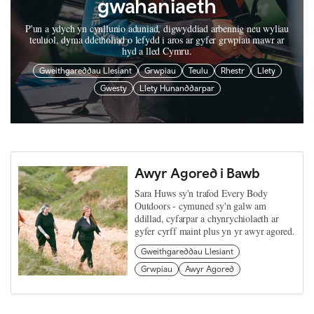
gwahaniaeth
P'un a ydych yn cynllunio aduniad, digwyddiad arbennig neu wyliau
teuluol, dyma ddetholiad o lefydd i aros ar gyfer grwpiau mawr ar
hyd a lled Cymru.
Gweithgareddau Llesiant
Grwpiau
Teulu
Rhestr
Llety
Gwesty
Llety Hunanddarpar
Awyr Agored i Bawb
Sara Huws sy'n trafod Every Body
Outdoors - cymuned sy'n galw am
ddillad, cyfarpar a chynrychiolaeth ar
gyfer cyrff maint plus yn yr awyr agored.
Gweithgareddau Llesiant
Grwpiau
Awyr Agored