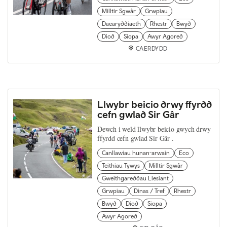
Milltir Sgwâr
Grwpiau
Daearyddiaeth
Rhestr
Bwyd
Diod
Siopa
Awyr Agored
CAERDYDD
Llwybr beicio drwy ffyrdd
cefn gwlad Sir Gâr
Dewch i weld llwybr beicio gwych drwy
ffyrdd cefn gwlad Sir Gâr .
Canllawiau hunan-arwain
Eco
Teithiau Tywys
Milltir Sgwâr
Gweithgareddau Llesiant
Grwpiau
Dinas / Tref
Rhestr
Bwyd
Diod
Siopa
Awyr Agored