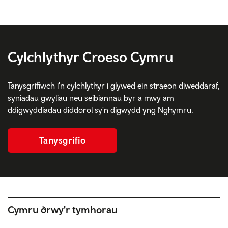
Cylchlythyr Croeso Cymru
Tanysgrifiwch i'n cylchlythyr i glywed ein straeon diweddaraf,
syniadau gwyliau neu seibiannau byr a mwy am
ddigwyddiadau diddorol sy'n digwydd yng Nghymru.
Tanysgrifio
Cymru drwy'r tymhorau