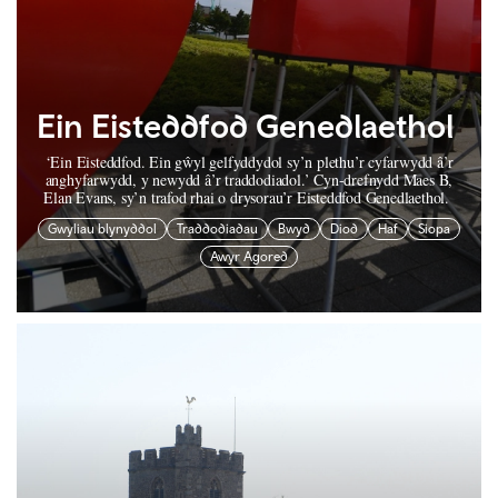
Ein Eisteddfod Genedlaethol
‘Ein Eisteddfod. Ein gŵyl gelfyddydol sy’n plethu’r cyfarwydd â’r
anghyfarwydd, y newydd â’r traddodiadol.’ Cyn-drefnydd Maes B,
Elan Evans, sy’n trafod rhai o drysorau’r Eisteddfod Genedlaethol.
Gwyliau blynyddol
Traddodiadau
Bwyd
Diod
Haf
Siopa
Awyr Agored