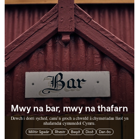
Mwy na bar, mwy na thafarn
Dewch i dorri syched, canu’n groch a chwrdd â chymeriadau lleol yn
nhafarndai cymunedol Cymru.
Milltir Sgwâr
Rhestr
Bwyd
Diod
Dan do