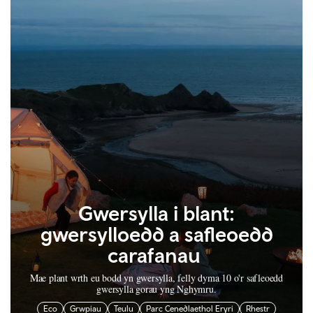
Gwersylla i blant:
gwersylloedd a safleoedd
carafanau
Mae plant wrth eu bodd yn gwersylla, felly dyma 10 o'r safleoedd
gwersylla gorau yng Nghymru.
Eco
Grwpiau
Teulu
Parc Cenedlaethol Eryri
Rhestr