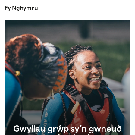
Fy Nghymru
Gwyliau grŵp sy’n gwneud