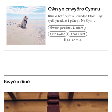
Cŵn yn crwydro Cymru
Rhai o hoff deithiau cerdded Ffion Llŷr
sydd yn addas i gŵn yn Ne Cymru.
Gweithgareddau Llesiant
Cefn Gwlad
Dinas / Tref
DE CYMRU
Bwyd a diod