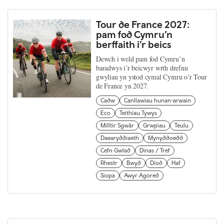
Tour de France 2027:
pam fod Cymru’n
berffaith i’r beics
Dewch i weld pam fod Cymru’n
baradwys i’r beicwyr wrth drefnu
gwyliau yn ystod cymal Cymru o’r Tour
de France yn 2027.
Cadw
Canllawiau hunan-arwain
Eco
Teithiau Tywys
Milltir Sgwâr
Grwpiau
Teulu
Daearyddiaeth
Mynyddoedd
Cefn Gwlad
Dinas / Tref
Rhestr
Bwyd
Diod
Haf
Siopa
Awyr Agored