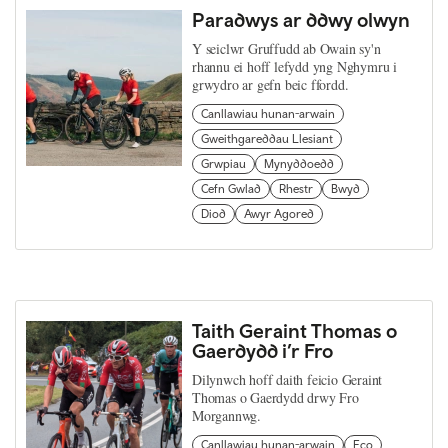
Paradwys ar ddwy olwyn
Y seiclwr Gruffudd ab Owain sy'n
rhannu ei hoff lefydd yng Nghymru i
grwydro ar gefn beic ffordd.
Canllawiau hunan-arwain
Gweithgareddau Llesiant
Grwpiau
Mynyddoedd
Cefn Gwlad
Rhestr
Bwyd
Diod
Awyr Agored
Taith Geraint Thomas o
Gaerdydd i’r Fro
Dilynwch hoff daith feicio Geraint
Thomas o Gaerdydd drwy Fro
Morgannwg.
Canllawiau hunan-arwain
Eco