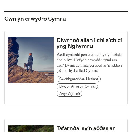
Cŵn yn crwydro Cymru
Diwrnod allan i chi a'ch ci
yng Nghymru
Wedi cyrraedd pen eich tennyn yn ceisio
dod o hyd i lefydd newydd i fynd am
dro? Dyma deithiau cerdded sy’n addas i
gŵn ar hyd a lled Cymru.
Gweithgareddau Llesiant
Llwybr Arfordir Cymru
Awyr Agored
Tafarndai sy'n addas ar