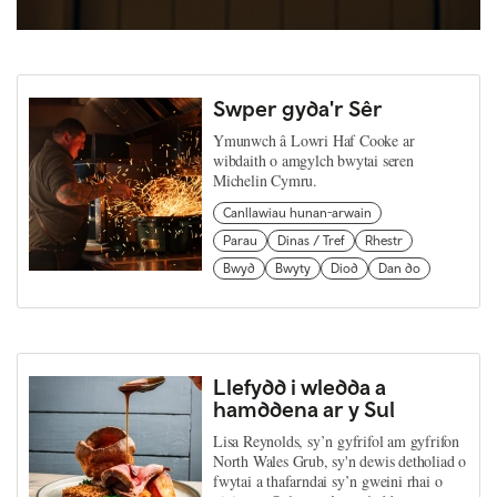
Swper gyda'r Sêr
Ymunwch â Lowri Haf Cooke ar
wibdaith o amgylch bwytai seren
Michelin Cymru.
Canllawiau hunan-arwain
Parau
Dinas / Tref
Rhestr
Bwyd
Bwyty
Diod
Dan do
Llefydd i wledda a
hamddena ar y Sul
Lisa Reynolds, sy’n gyfrifol am gyfrifon
North Wales Grub, sy'n dewis detholiad o
fwytai a thafarndai sy’n gweini rhai o