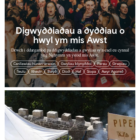
Digwyddiadau a dyddiau o
hwyl ym mis Awst
Dewch i ddarganfod pa ddigwyddiadau a gwyliau sy'n cael eu cynnal
yng Nghymru yn ystod mis Awst.
Canllawiau hunan-arwain
Gwyliau blynyddol
Parau
Grwpiau
Teulu
Rhestr
Bwyd
Diod
Haf
Siopa
Awyr Agored