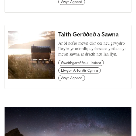
Awyr Agored
Taith Gerdded a Sawna
Ar ôl nofio mewn dŵr oer neu grwydro
llwybr yr arfordir, cynhesa ac ymlacia yn
mewn sawna ar draeth neu lan llyn.
Gweithgareddau Llesiant
Llwybr Arfordir Cymru
Awyr Agored