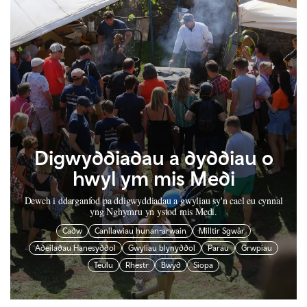
Digwyddiadau a dyddiau o
hwyl ym mis Medi
Dewch i ddarganfod pa ddigwyddiadau a gwyliau sy'n cael eu cynnal
yng Nghymru yn ystod mis Medi.
Cadw
Canllawiau hunan-arwain
Milltir Sgwâr
Adeiladau Hanesyddol
Gwyliau blynyddol
Parau
Grwpiau
Teulu
Rhestr
Bwyd
Siopa