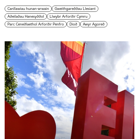
Canllawiau hunan-arwain
Gweithgareddau Llesiant
Adeiladau Hanesyddol
Llwybr Arfordir Cymru
Parc Cenedlaethol Arfordir Penfro
Diod
Awyr Agored