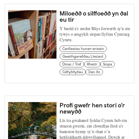
Miloedd o silffoedd yn dal
eu tir
Y bardd a'r awdur Rhys Iorwerth sy'n ein
tywys o amgylch siopau llyfrau Cymraeg
Cymru.
Canllawiau hunan-arwain
Gweithgareddau Llesiant
Dinas / Tref
Rhestr
Siopa
Celfyddydau
Dan do
Profi gwefr hen stori o’r
newydd
Lle tra gwahanol fyddai Cymru heb ein
straeon gwerin, ein chwedlau lleol a’r
hanesion hynny sy’n rhan o’n
hetifeddiaeth ddiwylliannol. Dewch ar