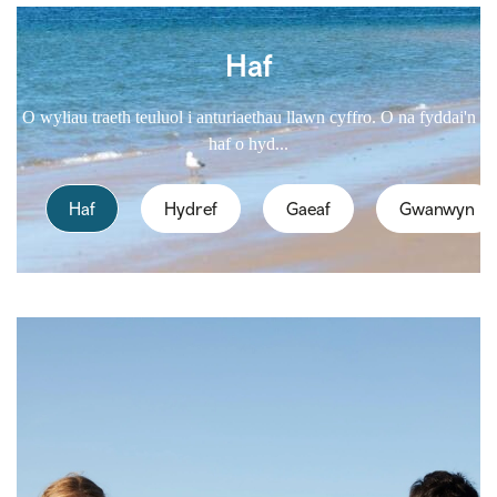
Haf
O wyliau traeth teuluol i anturiaethau llawn cyffro. O na fyddai'n
haf o hyd...
Haf
Hydref
Gaeaf
Gwanwyn