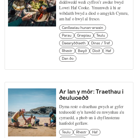
diddiwedd wedi cyffroi’r awdur bwyd
Lowri Haf Cooke. Ymunwch â hi ar
wibdaith bwyd a diod o amgylch Cymru,
am haf o hwyl al fresco.
Canllawiau hunan-arwain
Parau
Grwpiau
Teulu
Daearyddiaeth
Dinas / Tref
Rhestr
Bwyd
Diod
Haf
Dan do
Ar lan y môr: Traethau i
deuluoedd
Dyma restr o draethau gwych ar gyfer
teuluoedd sy'n hawdd eu mwynhau a'u
cyrraedd, a phob un â chyfleusterau
hanfodol gerllaw.
Teulu
Rhestr
Haf