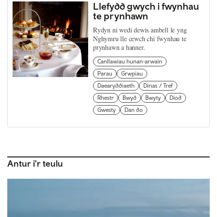
Llefydd gwych i fwynhau
te prynhawn
Rydyn ni wedi dewis ambell le yng
Nghymru lle cewch chi fwynhau te
prynhawn a hanner.
Canllawiau hunan-arwain
Parau
Grwpiau
Daearyddiaeth
Dinas / Tref
Rhestr
Bwyd
Bwyty
Diod
Gwesty
Dan do
Antur i'r teulu