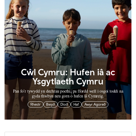
Cŵl Cymru: Hufen iâ ac
Ysgytlaeth Cymru
Pan fo’r tywydd yn dechrau poethi, pa ffordd well i osgoi toddi na
gyda thwbyn neu gorn o hufen iâ Cymreig.
Rhestr
Bwyd
Diod
Haf
Awyr Agored