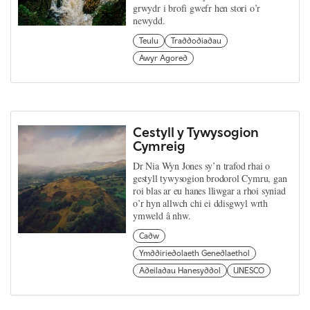
grwydr i brofi gwefr hen stori o’r
newydd.
Teulu
Traddodiadau
Awyr Agored
Cestyll y Tywysogion
Cymreig
Dr Nia Wyn Jones sy’n trafod rhai o
gestyll tywysogion brodorol Cymru, gan
roi blas ar eu hanes lliwgar a rhoi syniad
o’r hyn allwch chi ei ddisgwyl wrth
ymweld â nhw.
Cadw
Ymddiriedolaeth Genedlaethol
Adeiladau Hanesyddol
UNESCO