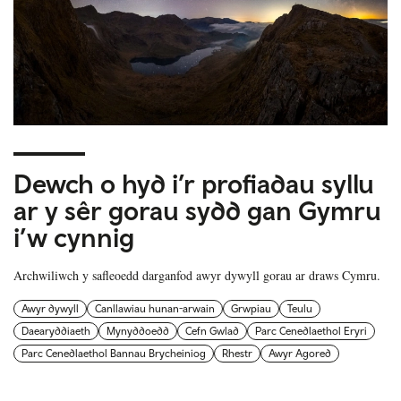
Dewch o hyd i’r profiadau syllu
ar y sêr gorau sydd gan Gymru
i’w cynnig
Archwiliwch y safleoedd darganfod awyr dywyll gorau ar draws Cymru.
Awyr dywyll
Canllawiau hunan-arwain
Grwpiau
Teulu
Daearyddiaeth
Mynyddoedd
Cefn Gwlad
Parc Cenedlaethol Eryri
Parc Cenedlaethol Bannau Brycheiniog
Rhestr
Awyr Agored