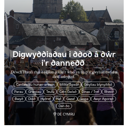
Digwyddiadau i ddod â dŵr
i'r dannedd
Dewch i brofi rhai o flasau gorau’r wlad yn un o’n gwyliau bwyd a
diod anhygoel.
Canllawiau hunan-arwain
Milltir Sgwâr
Gwyliau blynyddol
Parau
Grwpiau
Teulu
Cefn Gwlad
Dinas / Tref
Rhestr
Bwyd
Diod
Hydref
Haf
Gaeaf
Siopa
Awyr Agored
Dan do
DE CYMRU