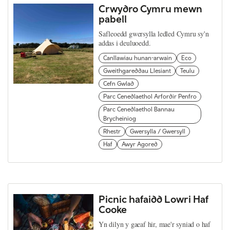
Crwydro Cymru mewn
pabell
Safleoedd gwersylla ledled Cymru sy'n
addas i deuluoedd.
Canllawiau hunan-arwain
Eco
Gweithgareddau Llesiant
Teulu
Cefn Gwlad
Parc Cenedlaethol Arfordir Penfro
Parc Cenedlaethol Bannau
Brycheiniog
Rhestr
Gwersylla / Gwersyll
Haf
Awyr Agored
Picnic hafaidd Lowri Haf
Cooke
Yn dilyn y gaeaf hir, mae'r syniad o haf