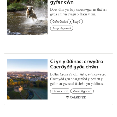
gyfer cŵn
Does dim yn fwy croesawgar na thafarn
gyda chi yn cysgu o flaen y tân.
Cefn Gwlad
Bwyd
Awyr Agored
Ci yn y ddinas: crwydro
Caerdydd gyda chŵn
Lottie Gross a’i chi, Arty, sy'n crwydro
Caerdydd gan ddarganfod y pethau y
gellir eu gwneud â chŵn yn y ddinas.
Dinas / Tref
Awyr Agored
CAERDYDD