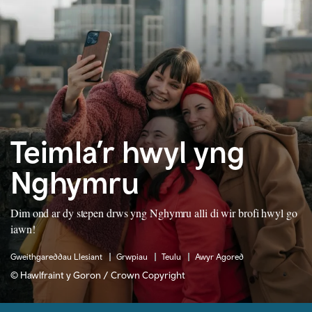
Teimla’r hwyl yng
Nghymru
Dim ond ar dy stepen drws yng Nghymru alli di wir brofi hwyl go
iawn!
Gweithgareddau Llesiant
Grwpiau
Teulu
Awyr Agored
© Hawlfraint y Goron / Crown Copyright