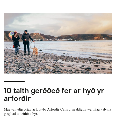
10 taith gerdded fer ar hyd yr
arfordir
Mae ychydig oriau ar Lwybr Arfordir Cymru yn ddigon weithiau - dyma
gasgliad o deithiau byr.