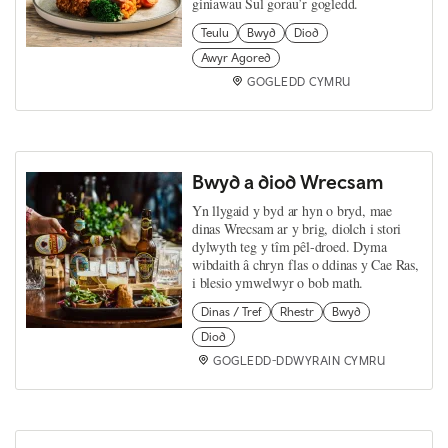
giniawau Sul gorau’r gogledd.
Teulu
Bwyd
Diod
Awyr Agored
GOGLEDD CYMRU
Bwyd a diod Wrecsam
Yn llygaid y byd ar hyn o bryd, mae
dinas Wrecsam ar y brig, diolch i stori
dylwyth teg y tîm pêl-droed. Dyma
wibdaith â chryn flas o ddinas y Cae Ras,
i blesio ymwelwyr o bob math.
Dinas / Tref
Rhestr
Bwyd
Diod
GOGLEDD-DDWYRAIN CYMRU