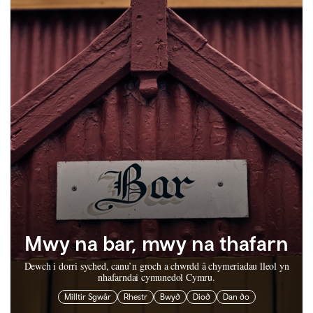
Mwy na bar, mwy na thafarn
Dewch i dorri syched, canu’n groch a chwrdd â chymeriadau lleol yn
nhafarndai cymunedol Cymru.
Milltir Sgwâr
Rhestr
Bwyd
Diod
Dan do