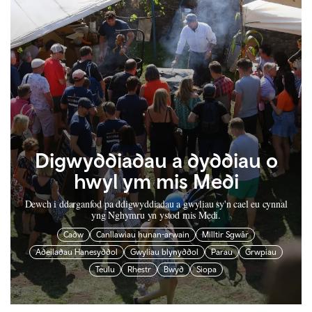
Digwyddiadau a dyddiau o
hwyl ym mis Medi
Dewch i ddarganfod pa ddigwyddiadau a gwyliau sy'n cael eu cynnal
yng Nghymru yn ystod mis Medi.
Cadw
Canllawiau hunan-arwain
Milltir Sgwâr
Adeiladau Hanesyddol
Gwyliau blynyddol
Parau
Grwpiau
Teulu
Rhestr
Bwyd
Siopa