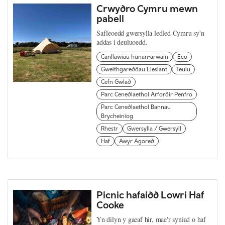
Crwydro Cymru mewn
pabell
Safleoedd gwersylla ledled Cymru sy'n
addas i deuluoedd.
Canllawiau hunan-arwain
Eco
Gweithgareddau Llesiant
Teulu
Cefn Gwlad
Parc Cenedlaethol Arfordir Penfro
Parc Cenedlaethol Bannau
Brycheiniog
Rhestr
Gwersylla / Gwersyll
Haf
Awyr Agored
Picnic hafaidd Lowri Haf
Cooke
Yn dilyn y gaeaf hir, mae'r syniad o haf