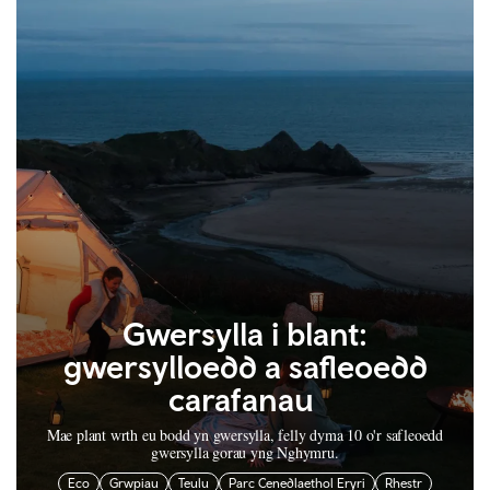
Gwersylla i blant:
gwersylloedd a safleoedd
carafanau
Mae plant wrth eu bodd yn gwersylla, felly dyma 10 o'r safleoedd
gwersylla gorau yng Nghymru.
Eco
Grwpiau
Teulu
Parc Cenedlaethol Eryri
Rhestr