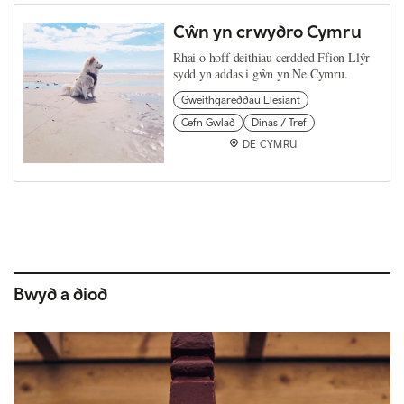
Cŵn yn crwydro Cymru
Rhai o hoff deithiau cerdded Ffion Llŷr
sydd yn addas i gŵn yn Ne Cymru.
Gweithgareddau Llesiant
Cefn Gwlad
Dinas / Tref
DE CYMRU
Bwyd a diod