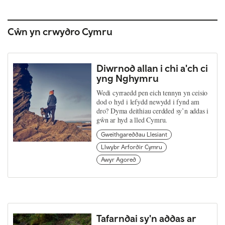
Cŵn yn crwydro Cymru
Diwrnod allan i chi a'ch ci
yng Nghymru
Wedi cyrraedd pen eich tennyn yn ceisio
dod o hyd i lefydd newydd i fynd am
dro? Dyma deithiau cerdded sy’n addas i
gŵn ar hyd a lled Cymru.
Gweithgareddau Llesiant
Llwybr Arfordir Cymru
Awyr Agored
Tafarndai sy'n addas ar