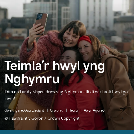
Teimla’r hwyl yng
Nghymru
Dim ond ar dy stepen drws yng Nghymru alli di wir brofi hwyl go
iawn!
Gweithgareddau Llesiant
Grwpiau
Teulu
Awyr Agored
© Hawlfraint y Goron / Crown Copyright