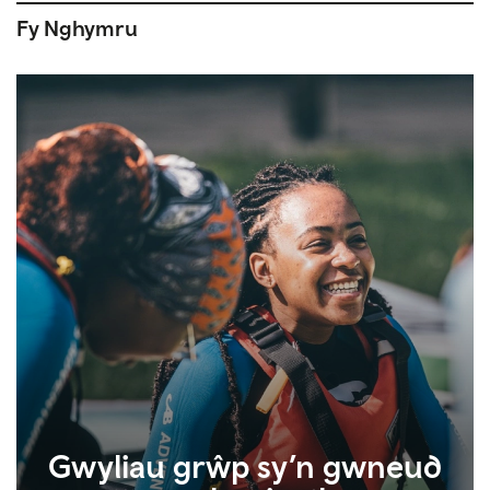
Fy Nghymru
Gwyliau grŵp sy’n gwneud