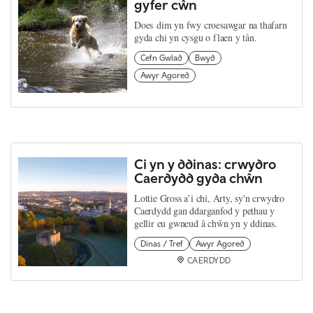
gyfer cŵn
Does dim yn fwy croesawgar na thafarn
gyda chi yn cysgu o flaen y tân.
Cefn Gwlad
Bwyd
Awyr Agored
Ci yn y ddinas: crwydro
Caerdydd gyda chŵn
Lottie Gross a’i chi, Arty, sy'n crwydro
Caerdydd gan ddarganfod y pethau y
gellir eu gwneud â chŵn yn y ddinas.
Dinas / Tref
Awyr Agored
CAERDYDD