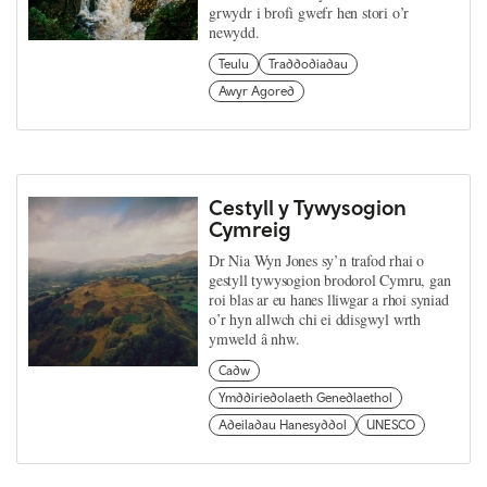
grwydr i brofi gwefr hen stori o’r
newydd.
Teulu
Traddodiadau
Awyr Agored
Cestyll y Tywysogion
Cymreig
Dr Nia Wyn Jones sy’n trafod rhai o
gestyll tywysogion brodorol Cymru, gan
roi blas ar eu hanes lliwgar a rhoi syniad
o’r hyn allwch chi ei ddisgwyl wrth
ymweld â nhw.
Cadw
Ymddiriedolaeth Genedlaethol
Adeiladau Hanesyddol
UNESCO