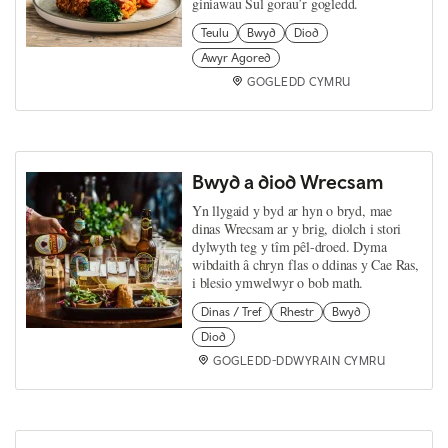
giniawau Sul gorau’r gogledd.
Teulu
Bwyd
Diod
Awyr Agored
GOGLEDD CYMRU
Bwyd a diod Wrecsam
Yn llygaid y byd ar hyn o bryd, mae
dinas Wrecsam ar y brig, diolch i stori
dylwyth teg y tîm pêl-droed. Dyma
wibdaith â chryn flas o ddinas y Cae Ras,
i blesio ymwelwyr o bob math.
Dinas / Tref
Rhestr
Bwyd
Diod
GOGLEDD-DDWYRAIN CYMRU