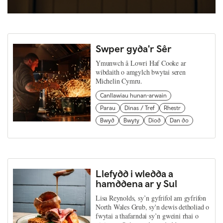
Swper gyda'r Sêr
Ymunwch â Lowri Haf Cooke ar
wibdaith o amgylch bwytai seren
Michelin Cymru.
Canllawiau hunan-arwain
Parau
Dinas / Tref
Rhestr
Bwyd
Bwyty
Diod
Dan do
Llefydd i wledda a
hamddena ar y Sul
Lisa Reynolds, sy’n gyfrifol am gyfrifon
North Wales Grub, sy'n dewis detholiad o
fwytai a thafarndai sy’n gweini rhai o