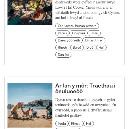
diddiwedd wedi cyffroi’r awdur bwyd
Lowri Haf Cooke. Ymunwch â hi ar
wibdaith bwyd a diod o amgylch Cymru,
am haf o hwyl al fresco.
Canllawiau hunan-arwain
Parau
Grwpiau
Teulu
Daearyddiaeth
Dinas / Tref
Rhestr
Bwyd
Diod
Haf
Dan do
Ar lan y môr: Traethau i
deuluoedd
Dyma restr o draethau gwych ar gyfer
teuluoedd sy'n hawdd eu mwynhau a'u
cyrraedd, a phob un â chyfleusterau
hanfodol gerllaw.
Teulu
Rhestr
Haf