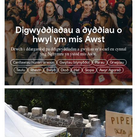
Digwyddiadau a dyddiau o
hwyl ym mis Awst
Dewch i ddarganfod pa ddigwyddiadau a gwyliau sy'n cael eu cynnal
yng Nghymru yn ystod mis Awst.
Canllawiau hunan-arwain
Gwyliau blynyddol
Parau
Grwpiau
Teulu
Rhestr
Bwyd
Diod
Haf
Siopa
Awyr Agored