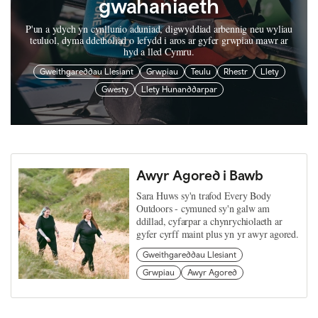
gwahaniaeth
P'un a ydych yn cynllunio aduniad, digwyddiad arbennig neu wyliau
teuluol, dyma ddetholiad o lefydd i aros ar gyfer grwpiau mawr ar
hyd a lled Cymru.
Gweithgareddau Llesiant
Grwpiau
Teulu
Rhestr
Llety
Gwesty
Llety Hunanddarpar
Awyr Agored i Bawb
Sara Huws sy'n trafod Every Body
Outdoors - cymuned sy'n galw am
ddillad, cyfarpar a chynrychiolaeth ar
gyfer cyrff maint plus yn yr awyr agored.
Gweithgareddau Llesiant
Grwpiau
Awyr Agored