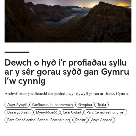
Dewch o hyd i’r profiadau syllu
ar y sêr gorau sydd gan Gymru
i’w cynnig
Archwiliwch y safleoedd darganfod awyr dywyll gorau ar draws Cymru.
Awyr dywyll
Canllawiau hunan-arwain
Grwpiau
Teulu
Daearyddiaeth
Mynyddoedd
Cefn Gwlad
Parc Cenedlaethol Eryri
Parc Cenedlaethol Bannau Brycheiniog
Rhestr
Awyr Agored