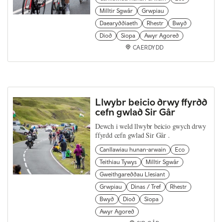
Milltir Sgwâr
Grwpiau
Daearyddiaeth
Rhestr
Bwyd
Diod
Siopa
Awyr Agored
CAERDYDD
Llwybr beicio drwy ffyrdd
cefn gwlad Sir Gâr
Dewch i weld llwybr beicio gwych drwy
ffyrdd cefn gwlad Sir Gâr .
Canllawiau hunan-arwain
Eco
Teithiau Tywys
Milltir Sgwâr
Gweithgareddau Llesiant
Grwpiau
Dinas / Tref
Rhestr
Bwyd
Diod
Siopa
Awyr Agored