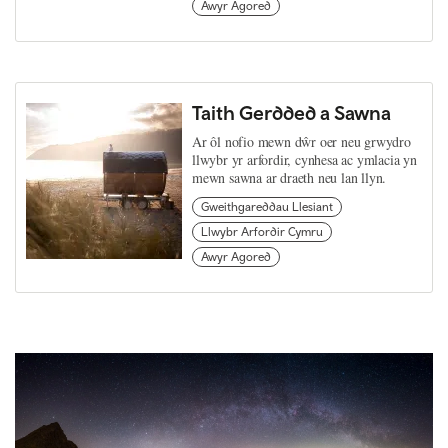
Awyr Agored
Taith Gerdded a Sawna
Ar ôl nofio mewn dŵr oer neu grwydro
llwybr yr arfordir, cynhesa ac ymlacia yn
mewn sawna ar draeth neu lan llyn.
Gweithgareddau Llesiant
Llwybr Arfordir Cymru
Awyr Agored