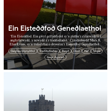
Ein Eisteddfod Genedlaethol
‘Ein Eisteddfod. Ein gŵyl gelfyddydol sy’n plethu’r cyfarwydd â’r
anghyfarwydd, y newydd â’r traddodiadol.’ Cyn-drefnydd Maes B,
Elan Evans, sy’n trafod rhai o drysorau’r Eisteddfod Genedlaethol.
Gwyliau blynyddol
Traddodiadau
Bwyd
Diod
Haf
Siopa
Awyr Agored