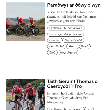
Paradwys ar ddwy olwyn
Y seiclwr Gruffudd ab Owain sy'n
rhannu ei hoff lefydd yng Nghymru i
grwydro ar gefn beic ffordd.
Canllawiau hunan-arwain
Gweithgareddau Llesiant
Grwpiau
Mynyddoedd
Cefn Gwlad
Rhestr
Bwyd
Diod
Awyr Agored
Taith Geraint Thomas o
Gaerdydd i’r Fro
Dilynwch hoff daith feicio Geraint
Thomas o Gaerdydd drwy Fro
Morgannwg.
Canllawiau hunan-arwain
Eco