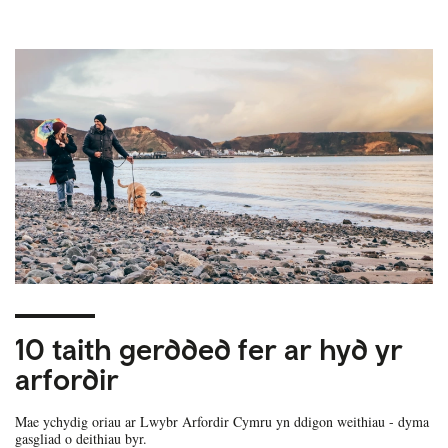
10 taith gerdded fer ar hyd yr
arfordir
Mae ychydig oriau ar Lwybr Arfordir Cymru yn ddigon weithiau - dyma
gasgliad o deithiau byr.