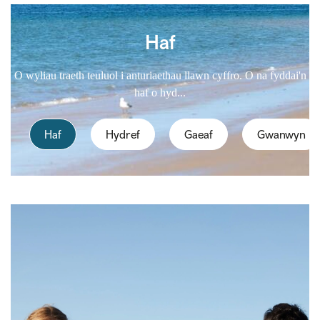
Haf
O wyliau traeth teuluol i anturiaethau llawn cyffro. O na fyddai'n
haf o hyd...
Haf
Hydref
Gaeaf
Gwanwyn