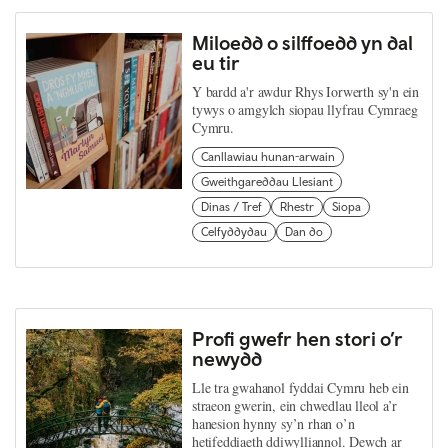
Miloedd o silffoedd yn dal
eu tir
Y bardd a'r awdur Rhys Iorwerth sy'n ein
tywys o amgylch siopau llyfrau Cymraeg
Cymru.
Canllawiau hunan-arwain
Gweithgareddau Llesiant
Dinas / Tref
Rhestr
Siopa
Celfyddydau
Dan do
Profi gwefr hen stori o’r
newydd
Lle tra gwahanol fyddai Cymru heb ein
straeon gwerin, ein chwedlau lleol a’r
hanesion hynny sy’n rhan o’n
hetifeddiaeth ddiwylliannol. Dewch ar