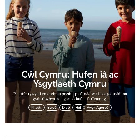
Cŵl Cymru: Hufen iâ ac
Ysgytlaeth Cymru
Pan fo’r tywydd yn dechrau poethi, pa ffordd well i osgoi toddi na
gyda thwbyn neu gorn o hufen iâ Cymreig.
Rhestr
Bwyd
Diod
Haf
Awyr Agored