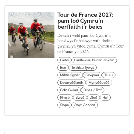
Tour de France 2027:
pam fod Cymru’n
berffaith i’r beics
Dewch i weld pam fod Cymru’n
baradwys i’r beicwyr wrth drefnu
gwyliau yn ystod cymal Cymru o’r Tour
de France yn 2027.
Cadw
Canllawiau hunan-arwain
Eco
Teithiau Tywys
Milltir Sgwâr
Grwpiau
Teulu
Daearyddiaeth
Mynyddoedd
Cefn Gwlad
Dinas / Tref
Rhestr
Bwyd
Diod
Haf
Siopa
Awyr Agored