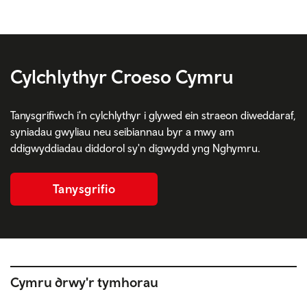
Cylchlythyr Croeso Cymru
Tanysgrifiwch i'n cylchlythyr i glywed ein straeon diweddaraf,
syniadau gwyliau neu seibiannau byr a mwy am
ddigwyddiadau diddorol sy'n digwydd yng Nghymru.
Tanysgrifio
Cymru drwy'r tymhorau