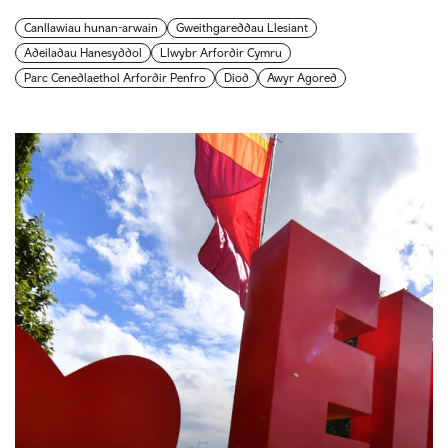
Canllawiau hunan-arwain
Gweithgareddau Llesiant
Adeiladau Hanesyddol
Llwybr Arfordir Cymru
Parc Cenedlaethol Arfordir Penfro
Diod
Awyr Agored