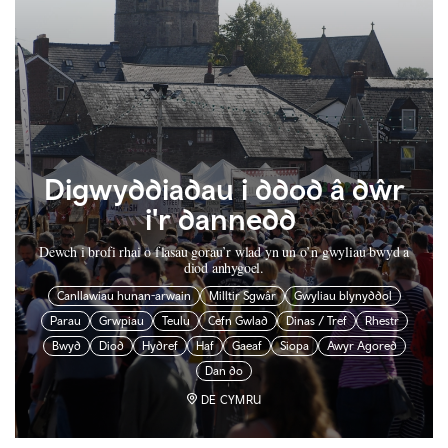
Digwyddiadau i ddod â dŵr
i'r dannedd
Dewch i brofi rhai o flasau gorau’r wlad yn un o’n gwyliau bwyd a
diod anhygoel.
Canllawiau hunan-arwain
Milltir Sgwâr
Gwyliau blynyddol
Parau
Grwpiau
Teulu
Cefn Gwlad
Dinas / Tref
Rhestr
Bwyd
Diod
Hydref
Haf
Gaeaf
Siopa
Awyr Agored
Dan do
DE CYMRU