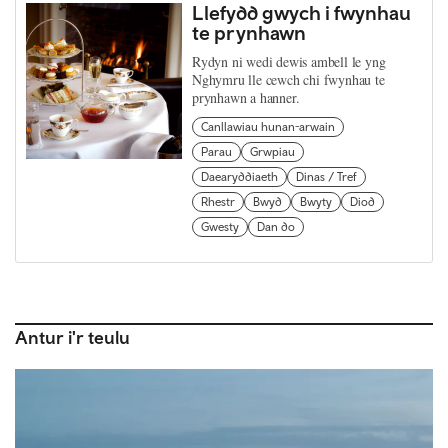
Llefydd gwych i fwynhau
te prynhawn
Rydyn ni wedi dewis ambell le yng
Nghymru lle cewch chi fwynhau te
prynhawn a hanner.
Canllawiau hunan-arwain
Parau
Grwpiau
Daearyddiaeth
Dinas / Tref
Rhestr
Bwyd
Bwyty
Diod
Gwesty
Dan do
Antur i'r teulu