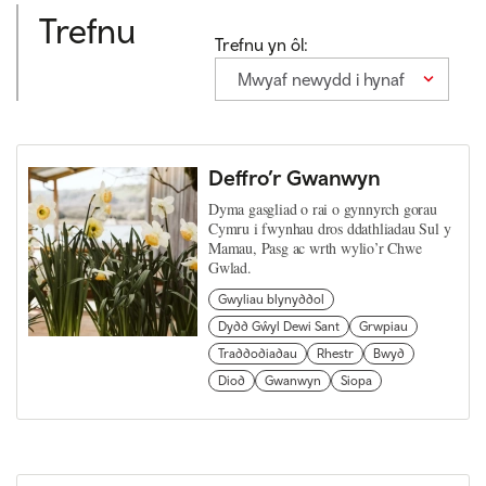
Trefnu
Trefnu yn ôl:
Mwyaf newydd i hynaf
Deffro’r Gwanwyn
Dyma gasgliad o rai o gynnyrch gorau
Cymru i fwynhau dros ddathliadau Sul y
Mamau, Pasg ac wrth wylio’r Chwe
Gwlad.
Gwyliau blynyddol
Dydd Gŵyl Dewi Sant
Grwpiau
Traddodiadau
Rhestr
Bwyd
Diod
Gwanwyn
Siopa