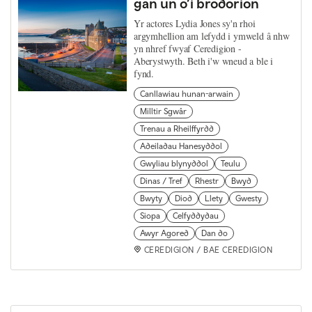
gan un o’i brodorion
Yr actores Lydia Jones sy'n rhoi
argymhellion am lefydd i ymweld â nhw
yn nhref fwyaf Ceredigion -
Aberystwyth. Beth i'w wneud a ble i
fynd.
Canllawiau hunan-arwain
Milltir Sgwâr
Trenau a Rheilffyrdd
Adeiladau Hanesyddol
Gwyliau blynyddol
Teulu
Dinas / Tref
Rhestr
Bwyd
Bwyty
Diod
Llety
Gwesty
Siopa
Celfyddydau
Awyr Agored
Dan do
CEREDIGION / BAE CEREDIGION