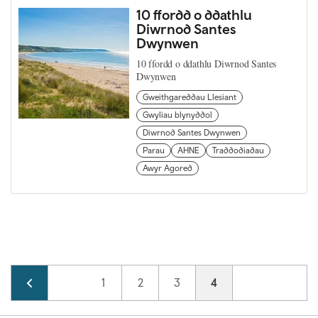
10 ffordd o ddathlu
Diwrnod Santes
Dwynwen
10 ffordd o ddathlu Diwrnod Santes
Dwynwen
Gweithgareddau Llesiant
Gwyliau blynyddol
Diwrnod Santes Dwynwen
Parau
AHNE
Traddodiadau
Awyr Agored
Pagination
Page
1
Page
2
Page
3
Current page
4