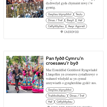
dychwelyd gyda chymaint mwy i’w
gynnig.
Gwyliau blynyddol
Teulu
Dinas / Tref
Bwyd
Haf
Celfyddydau
Awyr Agored
CAERDYDD
Pan fydd Cymru'n
croesawu’r byd
Mae Eisteddfod Gerddorol Ryngwladol
Llangollen yn croesawu cystadleuwyr o
wahanol wledydd ac yn cynnal
amrywiaeth o gyngherddau gyda'r nos.
Gwyliau blynyddol
Traddodiadau
Dinas / Tref
Haf
Celfyddydau