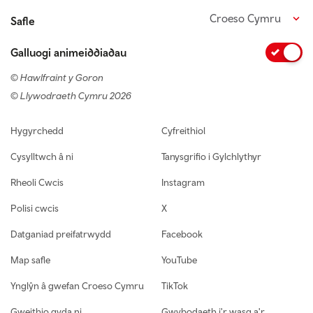
Croeso Cymru
Safle
Galluogi animeiddiadau
© Hawlfraint y Goron
© Llywodraeth Cymru 2026
Footer navigation
Hygyrchedd
Cyfreithiol
Cysylltwch â ni
Tanysgrifio i Gylchlythyr
Rheoli Cwcis
Instagram
Polisi cwcis
X
Datganiad preifatrwydd
Facebook
Map safle
YouTube
Ynglŷn â gwefan Croeso Cymru
TikTok
Gweithio gyda ni
Gwybodaeth i'r wasg a'r