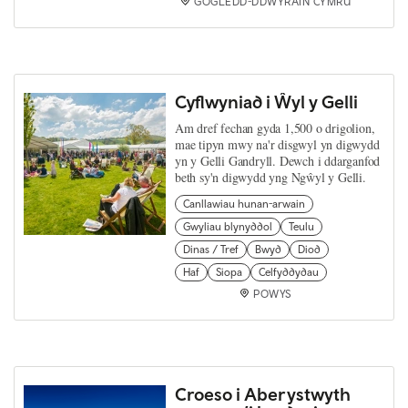
GOGLEDD-DDWYRAIN CYMRU
Cyflwyniad i Ŵyl y Gelli
Am dref fechan gyda 1,500 o drigolion,
mae tipyn mwy na'r disgwyl yn digwydd
yn y Gelli Gandryll. Dewch i ddarganfod
beth sy'n digwydd yng Ngŵyl y Gelli.
Canllawiau hunan-arwain
Gwyliau blynyddol
Teulu
Dinas / Tref
Bwyd
Diod
Haf
Siopa
Celfyddydau
POWYS
Croeso i Aberystwyth