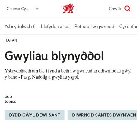
Neidio
Croeso Cymru
Chwilio
Croeso Cymru home
i’r
prif
gynnwys
Ysbrydolwch fi
Llefydd i aros
Pethau i'w gwneud
Cyrchfa
HAFAN
Gwyliau blynyddol
Ysbrydoliaeth am ble i fynd a beth i'w gwneud ar ddiwrnodau gŵyl
y banc - Pasg, Nadolig a gwyliau ysgol.
Sub
topics
DYDD GŴYL DEWI SANT
DIWRNOD SANTES DWYNWEN