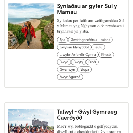
Syniadau ar gyfer Sul y
Mamau
Syniadau perffaith am weithgareddau Sul
y Mamau yng Nghymru o de prynhawn i
brynhawn yn y sba.
Spa
Gweithgareddau Llesiant
Gwyliau blynyddol
Teulu
Llwybr Arfordir Cymru
Rhestr
Bwyd
Bwyty
Diod
Gwanwyn
Siopa
Awyr Agored
Tafwyl - Gŵyl Gymraeg
Caerdydd
Mae’r ŵyl boblogaidd o gelfyddydau,
diwylliant a cherddoriaeth Gymraeg yn