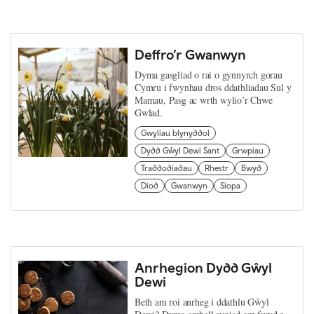
Deffro’r Gwanwyn
Dyma gasgliad o rai o gynnyrch gorau
Cymru i fwynhau dros ddathliadau Sul y
Mamau, Pasg ac wrth wylio’r Chwe
Gwlad.
Gwyliau blynyddol
Dydd Gŵyl Dewi Sant
Grwpiau
Traddodiadau
Rhestr
Bwyd
Diod
Gwanwyn
Siopa
Anrhegion Dydd Gŵyl
Dewi
Beth am roi anrheg i ddathlu Gŵyl