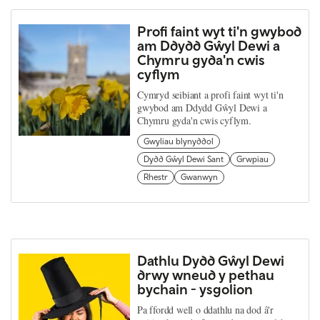
Profi faint wyt ti'n gwybod
am Ddydd Gŵyl Dewi a
Chymru gyda'n cwis
cyflym
Cymryd seibiant a profi faint wyt ti'n
gwybod am Ddydd Gŵyl Dewi a
Chymru gyda'n cwis cyflym.
Gwyliau blynyddol
Dydd Gŵyl Dewi Sant
Grwpiau
Rhestr
Gwanwyn
Dathlu Dydd Gŵyl Dewi
drwy wneud y pethau
bychain - ysgolion
Pa ffordd well o ddathlu na dod â'r