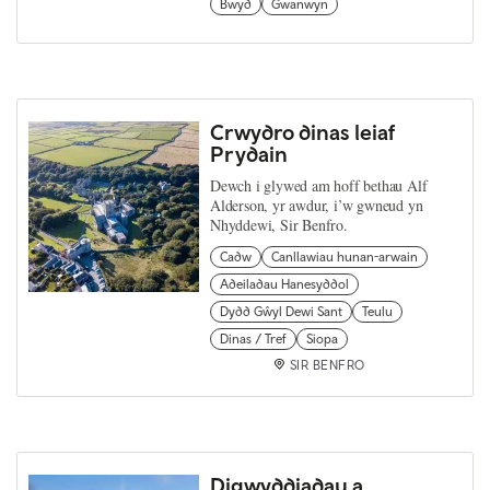
Bwyd
Gwanwyn
Crwydro dinas leiaf
Prydain
Dewch i glywed am hoff bethau Alf
Alderson, yr awdur, i’w gwneud yn
Nhyddewi, Sir Benfro.
Cadw
Canllawiau hunan-arwain
Adeiladau Hanesyddol
Dydd Gŵyl Dewi Sant
Teulu
Dinas / Tref
Siopa
SIR BENFRO
Digwyddiadau a