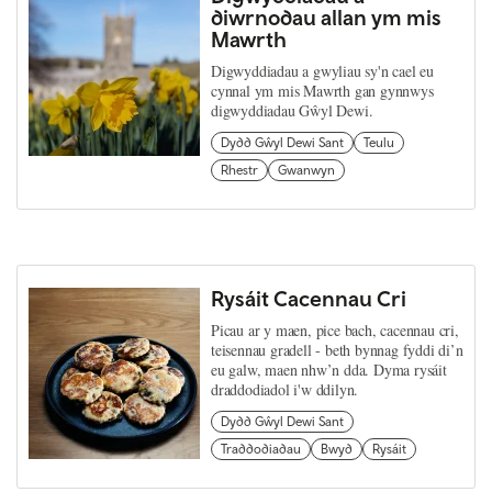
diwrnodau allan ym mis
Mawrth
Digwyddiadau a gwyliau sy'n cael eu
cynnal ym mis Mawrth gan gynnwys
digwyddiadau Gŵyl Dewi.
Dydd Gŵyl Dewi Sant
Teulu
Rhestr
Gwanwyn
Rysáit Cacennau Cri
Picau ar y maen, pice bach, cacennau cri,
teisennau gradell - beth bynnag fyddi di’n
eu galw, maen nhw’n dda. Dyma rysáit
draddodiadol i'w ddilyn.
Dydd Gŵyl Dewi Sant
Traddodiadau
Bwyd
Rysáit