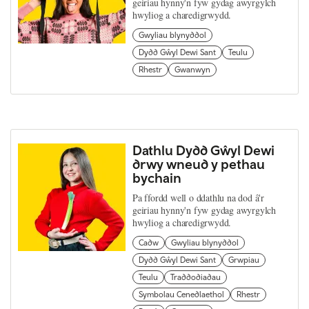
geiriau hynny'n fyw gydag awyrgylch
hwyliog a charedigrwydd.
Gwyliau blynyddol
Dydd Gŵyl Dewi Sant
Teulu
Rhestr
Gwanwyn
Dathlu Dydd Gŵyl Dewi
drwy wneud y pethau
bychain
Pa ffordd well o ddathlu na dod â'r
geiriau hynny'n fyw gydag awyrgylch
hwyliog a charedigrwydd.
Cadw
Gwyliau blynyddol
Dydd Gŵyl Dewi Sant
Grwpiau
Teulu
Traddodiadau
Symbolau Cenedlaethol
Rhestr