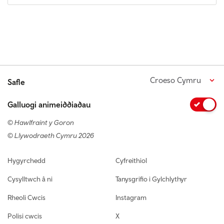
Croeso Cymru
Safle
Galluogi animeiddiadau
© Hawlfraint y Goron
© Llywodraeth Cymru 2026
Footer navigation
Hygyrchedd
Cyfreithiol
Cysylltwch â ni
Tanysgrifio i Gylchlythyr
Rheoli Cwcis
Instagram
Polisi cwcis
X