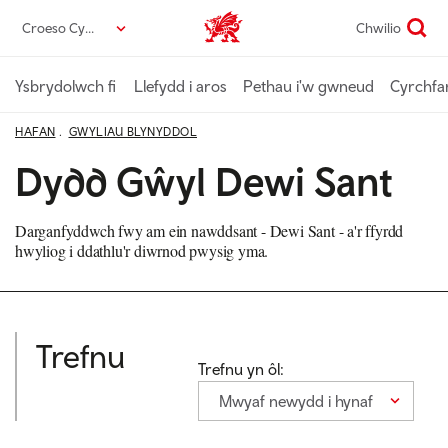
Neidio
Croeso Cymru
Chwilio
Croeso Cymru home
i’r
prif
gynnwys
Ysbrydolwch fi
Llefydd i aros
Pethau i'w gwneud
Cyrchfa
HAFAN
GWYLIAU BLYNYDDOL
Dydd Gŵyl Dewi Sant
Darganfyddwch fwy am ein nawddsant - Dewi Sant - a'r ffyrdd
hwyliog i ddathlu'r diwrnod pwysig yma.
Trefnu
Trefnu yn ôl:
Mwyaf newydd i hynaf