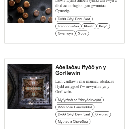
Dewi? Dyma ambell syniad am fwyd a
diod ac anrhegion gan gwmnïau
Cymreig.
Dydd Gŵyl Dewi Sant
Traddodiadau
Rhestr
Bwyd
Gwanwyn
Siopa
Adeiladau ffydd yn y
Gorllewin
Eich canllaw i rhai mannau adeiladau
ffydd anhygoel i'w mwynhau yn y
Gorllwein.
Myfyrdod ac Ysbrydolrwydd
Adeiladau Hanesyddol
Dydd Gŵyl Dewi Sant
Grwpiau
Mythau a Chwedlau