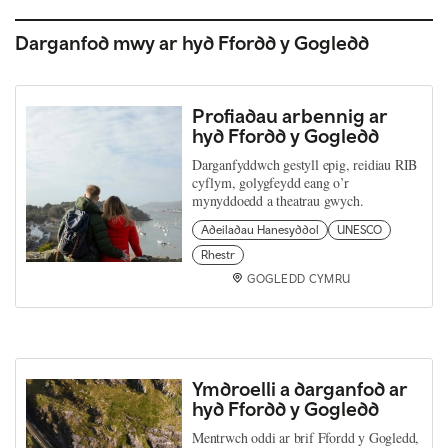
Darganfod mwy ar hyd Ffordd y Gogledd
Profiadau arbennig ar
hyd Ffordd y Gogledd
Darganfyddwch gestyll epig, reidiau RIB
cyflym, golygfeydd eang o’r
mynyddoedd a theatrau gwych.
Adeiladau Hanesyddol
UNESCO
Rhestr
GOGLEDD CYMRU
Ymdroelli a darganfod ar
hyd Ffordd y Gogledd
Mentrwch oddi ar brif Ffordd y Gogledd,