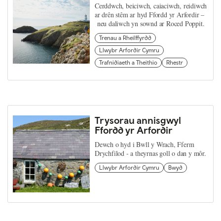
Cerddwch, beiciwch, caiaciwch, reidiwch
ar drên stêm ar hyd Ffordd yr Arfordir –
neu daliwch yn sownd ar Roced Poppit.
Trenau a Rheilffyrdd
Llwybr Arfordir Cymru
Trafnidiaeth a Theithio
Rhestr
Trysorau annisgwyl
Ffordd yr Arfordir
Dewch o hyd i Bwll y Wrach, Fferm
Drychfilod - a theyrnas goll o dan y môr.
Llwybr Arfordir Cymru
Bwyd