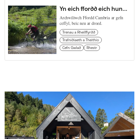
Yn eich ffordd eich hun...
Archwiliwch Ffordd Cambria ar gefn
ceffyl, beic neu ar droed.
Trenau a Rheilffyrdd
Trafnidiaeth a Theithio
Cefn Gwlad
Rhestr