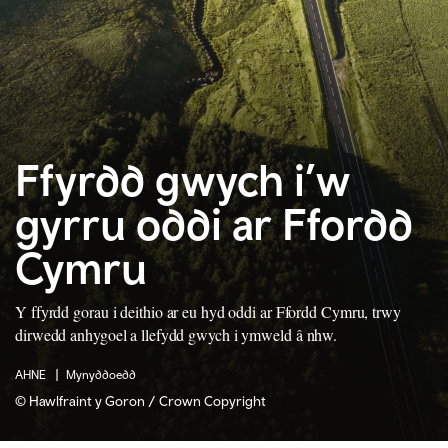
Ffyrdd gwych i’w
gyrru oddi ar Ffordd
Cymru
Y ffyrdd gorau i deithio ar eu hyd oddi ar Ffordd Cymru, trwy
dirwedd anhygoel a llefydd gwych i ymweld â nhw.
AHNE
Mynyddoedd
© Hawlfraint y Goron / Crown Copyright