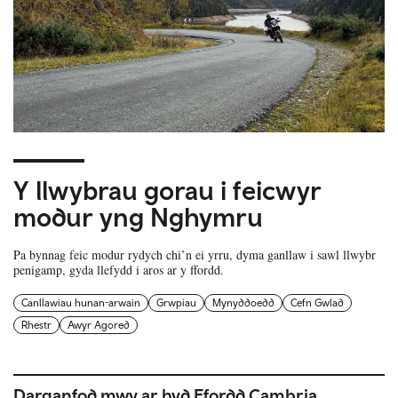
Y llwybrau gorau i feicwyr
modur yng Nghymru
Pa bynnag feic modur rydych chi’n ei yrru, dyma ganllaw i sawl llwybr
penigamp, gyda llefydd i aros ar y ffordd.
Canllawiau hunan-arwain
Grwpiau
Mynyddoedd
Cefn Gwlad
Rhestr
Awyr Agored
Darganfod mwy ar hyd Ffordd Cambria