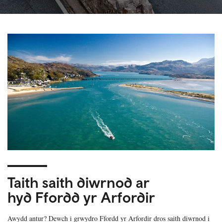
Taith saith diwrnod ar
hyd Ffordd yr Arfordir
Awydd antur? Dewch i grwydro Ffordd yr Arfordir dros saith diwrnod i