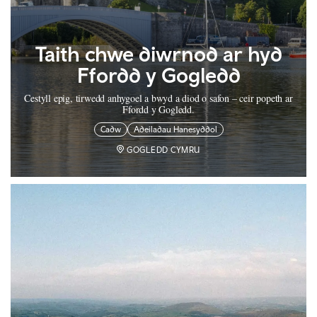
Taith chwe diwrnod ar hyd
Ffordd y Gogledd
Cestyll epig, tirwedd anhygoel a bwyd a diod o safon – ceir popeth ar
Ffordd y Gogledd.
Cadw
Adeiladau Hanesyddol
GOGLEDD CYMRU