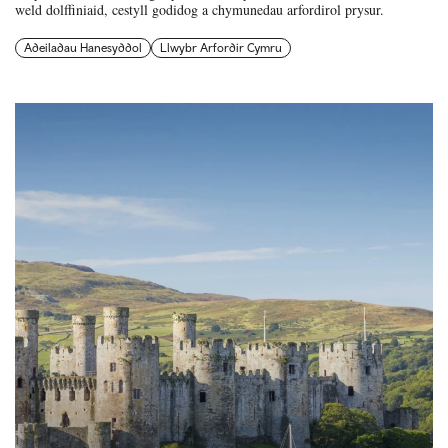
weld dolffiniaid, cestyll godidog a chymunedau arfordirol prysur.
Adeiladau Hanesyddol
Llwybr Arfordir Cymru