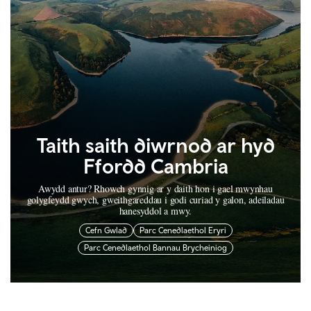
Taith saith diwrnod ar hyd
Ffordd Cambria
Awydd antur? Rhowch gynnig ar y daith hon i gael mwynhau
golygfeydd gwych, gweithgareddau i godi curiad y galon, adeiladau
hanesyddol a mwy.
Cefn Gwlad
Parc Cenedlaethol Eryri
Parc Cenedlaethol Bannau Brycheiniog