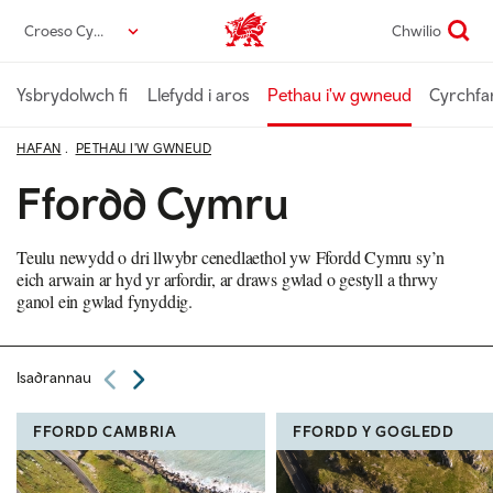
Neidio
Croeso Cymru
Chwilio
Croeso Cymru home
i’r
prif
gynnwys
Ysbrydolwch fi
Llefydd i aros
Pethau i'w gwneud
Cyrchfa
HAFAN
PETHAU I'W GWNEUD
Ffordd Cymru
Teulu newydd o dri llwybr cenedlaethol yw Ffordd Cymru sy’n
eich arwain ar hyd yr arfordir, ar draws gwlad o gestyll a thrwy
ganol ein gwlad fynyddig.
Isadrannau
FFORDD CAMBRIA
FFORDD Y GOGLEDD