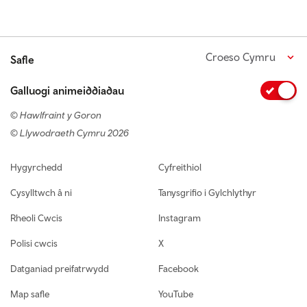
Croeso Cymru
Safle
Galluogi animeiddiadau
© Hawlfraint y Goron
© Llywodraeth Cymru 2026
Footer navigation
Hygyrchedd
Cyfreithiol
Cysylltwch â ni
Tanysgrifio i Gylchlythyr
Rheoli Cwcis
Instagram
Polisi cwcis
X
Datganiad preifatrwydd
Facebook
Map safle
YouTube