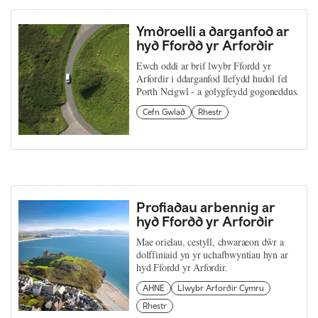
Ymdroelli a darganfod ar
hyd Ffordd yr Arfordir
Ewch oddi ar brif lwybr Ffordd yr
Arfordir i ddarganfod llefydd hudol fel
Porth Neigwl - a golygfeydd gogoneddus.
Cefn Gwlad
Rhestr
Profiadau arbennig ar
hyd Ffordd yr Arfordir
Mae orielau, cestyll, chwaraeon dŵr a
dolffiniaid yn yr uchafbwyntiau hyn ar
hyd Ffordd yr Arfordir.
AHNE
Llwybr Arfordir Cymru
Rhestr