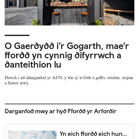
O Gaerdydd i’r Gogarth, mae’r
ffordd yn cynnig difyrrwch a
danteithion lu
Dewch i ail-ddarganfod yr A470; y lôn sy’n frith o gaffis, orielau, siopau
a llawer mwy.
Darganfod mwy ar hyd Ffordd yr Arfordir
Yn eich ffordd eich hun...