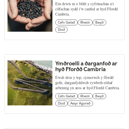
Ein dewis ni o blith y cyfrinachau a'r
cilfachau sydd i'w canfod ar hyd Ffordd
Cambria.
Cefn Gwlad
Rhestr
Bwyd
Diod
Ymdroelli a darganfod ar
hyd Ffordd Cambria
Ewch dros y top, cymerwch y ffordd
gefn, darganfyddwch rywbeth eithaf
arbennig yn aros ar hyd Ffordd Cambria.
Cefn Gwlad
Rhestr
Bwyd
Diod
Awyr Agored