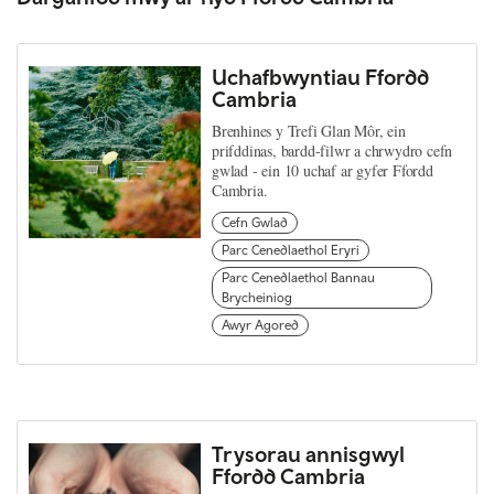
Uchafbwyntiau Ffordd
Cambria
Brenhines y Trefi Glan Môr, ein
prifddinas, bardd-filwr a chrwydro cefn
gwlad - ein 10 uchaf ar gyfer Ffordd
Cambria.
Cefn Gwlad
Parc Cenedlaethol Eryri
Parc Cenedlaethol Bannau
Brycheiniog
Awyr Agored
Trysorau annisgwyl
Ffordd Cambria