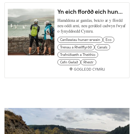
Yn eich ffordd eich hun...
Hamddena ar gamlas, beicio ar y ffordd
neu oddi arni, neu gerdded cadwyn fwyaf
o fynyddoedd Cymru.
Canllawiau hunan-arwain
Eco
Trenau a Rheilffyrdd
Canals
Trafnidiaeth a Theithio
Cefn Gwlad
Rhestr
GOGLEDD CYMRU