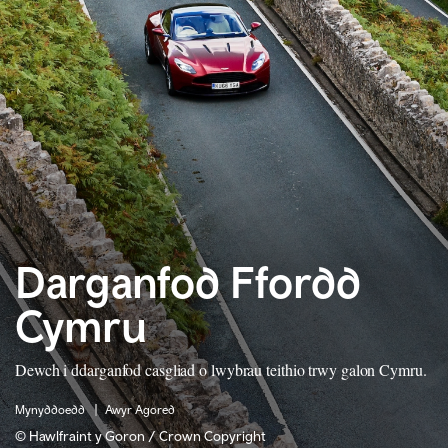
Darganfod Ffordd
Cymru
Dewch i ddarganfod casgliad o lwybrau teithio trwy galon Cymru.
Mynyddoedd
Awyr Agored
© Hawlfraint y Goron / Crown Copyright