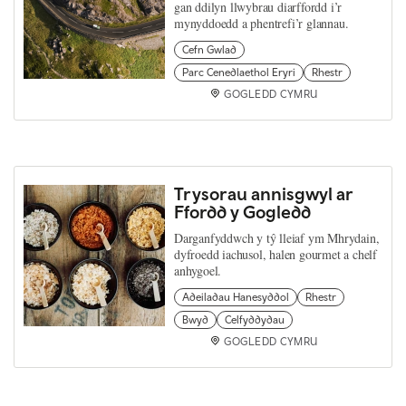
gan ddilyn llwybrau diarffordd i’r
mynyddoedd a phentrefi’r glannau.
Cefn Gwlad
Parc Cenedlaethol Eryri
Rhestr
GOGLEDD CYMRU
Trysorau annisgwyl ar
Ffordd y Gogledd
Darganfyddwch y tŷ lleiaf ym Mhrydain,
dyfroedd iachusol, halen gourmet a chelf
anhygoel.
Adeiladau Hanesyddol
Rhestr
Bwyd
Celfyddydau
GOGLEDD CYMRU