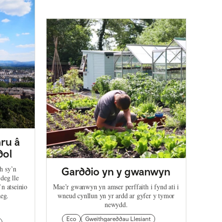
ru â
dol
h sy’n
Garddio yn y gwanwyn
deg lle
’n atseinio
Mae’r gwanwyn yn amser perffaith i fynd ati i
eg.
wneud cynllun yn yr ardd ar gyfer y tymor
newydd.
Eco
Gweithgareddau Llesiant