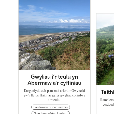
Gwyliau i’r teulu yn
Abermaw a’r cyffiniau
Darganfyddwch pam mai arfordir Gwynedd
Teith
yw’r lle perffaith ar gyfer gwyliau cofiadwy
i’r teulu.
Ramblers 
cerdded 
Canllawiau hunan-arwain
Gweithgareddau Llesiant