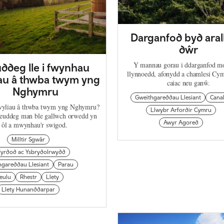
Darganfod byd arall
dŵr
Y mannau gorau i ddarganfod m
ddeg lle i fwynhau
llynnoedd, afonydd a chamlesi C
au â thwba twym yng
caiac neu ganŵ.
Nghymru
Gweithgareddau Llesiant
Cana
yliau â thwba twym yng Nghymru?
Llwybr Arfordir Cymru
uddeg man ble gallwch orwedd yn
Awyr Agored
ôl a mwynhau'r swigod.
Milltir Sgwâr
yrdod ac Ysbrydolrwydd
hgareddau Llesiant
Parau
eulu
Rhestr
Llety
Llety Hunanddarpar