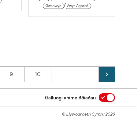
Gwanwyn
Awyr Agored
Page
9
Page
10
Galluogi animeiddiadau
© Llywodraeth Cymru 2026