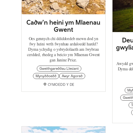
Cadw'n heini ym Mlaenau
Gwent
Oes gennych chi ddiddordeb mewn dod yn
Deu
fwy heini wrth fwynhau ardaloedd hardd?
gwyli
Dyma ychydig o ysbrydoliaeth am lwybrau
cerdded, rhedeg a beicio ym Mlaenau Gwent
gan Janine Price.
Awydd gw
Dyma dde
Gweithgareddau Llesiant
Mynyddoedd
Awyr Agored
CYMOEDD Y DE
Myf
Gweit
T