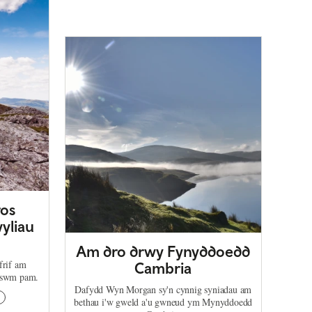
os
yliau
Am dro drwy Fynyddoedd
rif am
Cambria
eswm pam.
Dafydd Wyn Morgan sy'n cynnig syniadau am
bethau i'w gweld a'u gwneud ym Mynyddoedd