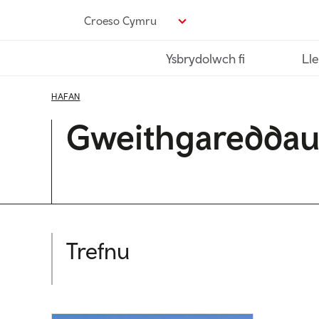
Neidio
Croeso Cymru
i’r
prif
Ysbrydolwch fi
Lle
gynnwys
HAFAN
Gweithgareddau 
Trefnu