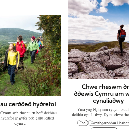
Chwe rheswm dr
ddewis Cymru am w
cynaliadwy
iau cerdded hydrefol
Yma yng Nghymru rydym o ddif
Cymru sy'n rhannu eu hoff deithiau
deithio cynaliadwy. Dyma chwe rh
hydrefol ar gyfer pob gallu ledled
Cymru.
Eco
Gweithgareddau Llesiant