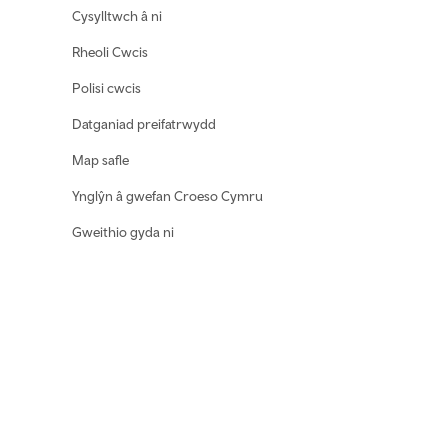
Cysylltwch â ni
Rheoli Cwcis
Polisi cwcis
Datganiad preifatrwydd
Map safle
Ynglŷn â gwefan Croeso Cymru
Gweithio gyda ni