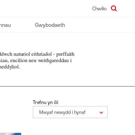
Chwilio
nnau
Gwybodaeth
ch naturiol eithriadol - perffaith
rsiau, encilion neu weithgareddau i
 meddyliol.
Trefnu yn ôl:
Mwyaf newydd i hynaf