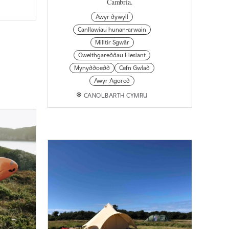
Cambria.
Awyr dywyll
Canllawiau hunan-arwain
Milltir Sgwâr
Gweithgareddau Llesiant
Mynyddoedd
Cefn Gwlad
Awyr Agored
CANOLBARTH CYMRU