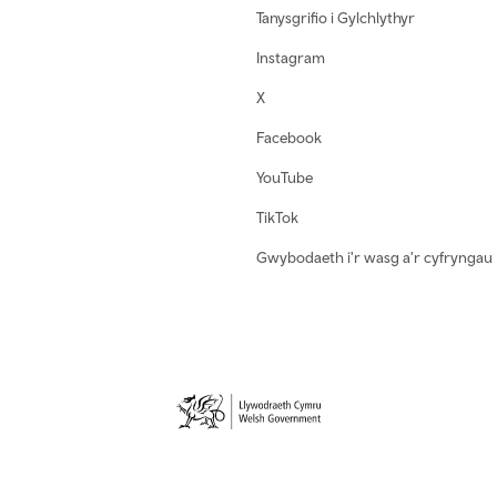
Tanysgrifio i Gylchlythyr
Instagram
X
Facebook
YouTube
TikTok
Gwybodaeth i'r wasg a'r cyfryngau