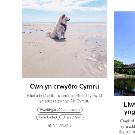
Cŵn yn crwydro Cymru
Rhai o hoff deithiau cerdded Ffion Llŷr sydd
yn addas i gŵn yn Ne Cymru.
Llw
Gweithgareddau Llesiant
yng
Cefn Gwlad
Dinas / Tref
Casgliad
sy’n add
DE CYMRU
rhy bell o