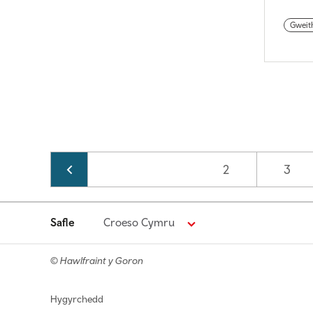
Gweit
Pagination
Page
2
Page
3
Safle
Croeso Cymru
© Hawlfraint y Goron
Footer navigation
Hygyrchedd