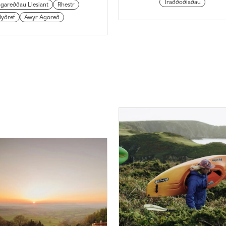
Traddodiadau
gareddau Llesiant
Rhestr
Hydref
Awyr Agored