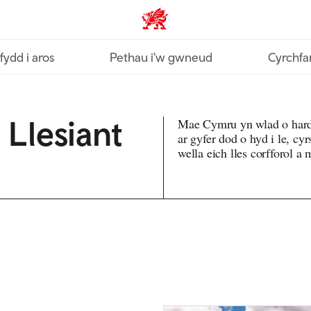
Croeso Cymru home
fydd i aros
Pethau i'w gwneud
Cyrchfa
Llesiant
Mae Cymru yn wlad o harddw
ar gyfer dod o hyd i le, cy
wella eich lles corfforol a