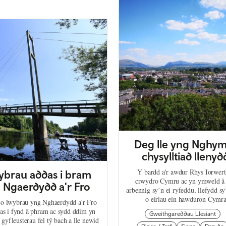
Deg lle yng Nghym
chysylltiad llenyd
Y bardd a'r awdur Rhys Iorwert
ybrau addas i bram
crwydro Cymru ac yn ymweld â 
 Ngaerdydd a'r Fro
arbennig sy’n ei ryfeddu, llefydd sy
o eiriau ein hawduron Cymra
 o lwybrau yng Nghaerdydd a'r Fro
as i fynd â phram ac sydd ddim yn
Gweithgareddau Llesiant
 gyfleusterau fel tŷ bach a lle newid