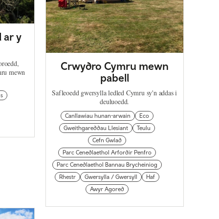
 ar y
oroedd,
Crwydro Cymru mewn
ymru mewn
pabell
Safleoedd gwersylla ledled Cymru sy'n addas i
ls
deuluoedd.
Canllawiau hunan-arwain
Eco
Gweithgareddau Llesiant
Teulu
Cefn Gwlad
Parc Cenedlaethol Arfordir Penfro
Parc Cenedlaethol Bannau Brycheiniog
Rhestr
Gwersylla / Gwersyll
Haf
Awyr Agored