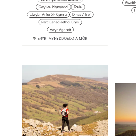
Gweith
Gwyliau blynyddol
Teulu
Llwybr Arfordir Cymru
Dinas / Tref
Parc Cenedlaethol Eryri
Awyr Agored
ERYRI MYNYDDOEDD A MÔR