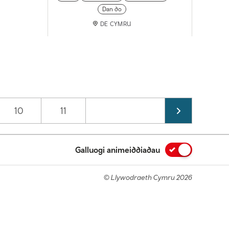
Dan do
DE CYMRU
Page
10
Page
11
Galluogi animeiddiadau
© Llywodraeth Cymru 2026