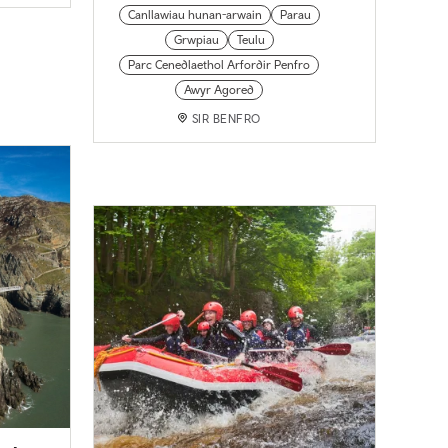
Canllawiau hunan-arwain
Parau
Grwpiau
Teulu
Parc Cenedlaethol Arfordir Penfro
Awyr Agored
SIR BENFRO