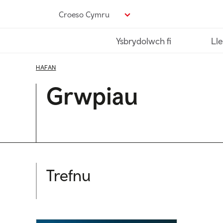
Neidio
Croeso Cymru
i’r
prif
Ysbrydolwch fi
Lle
gynnwys
HAFAN
Grwpiau
Trefnu