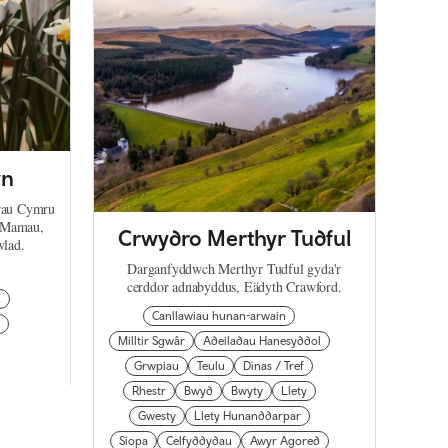
yn
orau Cymru
y Mamau,
Crwydro Merthyr Tudful
wlad.
Darganfyddwch Merthyr Tudful gyda'r
cerddor adnabyddus, Eädyth Crawford.
u
Canllawiau hunan-arwain
Milltir Sgwâr
Adeiladau Hanesyddol
Grwpiau
Teulu
Dinas / Tref
Rhestr
Bwyd
Bwyty
Llety
Gwesty
Llety Hunanddarpar
Siopa
Celfyddydau
Awyr Agored