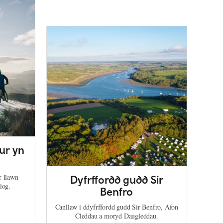
ur yn
r llawn
Dyfrffordd gudd Sir
iog.
Benfro
Canllaw i ddyfrffordd gudd Sir Benfro, Afon
Cleddau a moryd Daugleddau.