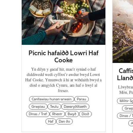
Picnic hafaidd Lowri Haf
Cooke
Yn dilyn y gaeaf hir, mae'r syniad o haf
Caffi
diddiwedd wedi cyffroi’r awdur bwyd Lowri
Llan
Haf Cooke. Ymunwch â hi ar wibdaith bwyd a
diod o amgylch Cymru, am haf o hwyl al
Llwybrau
fresco.
Môn, Pe
Canllawiau hunan-arwain
Parau
Milltir 
Grwpiau
Teulu
Daearyddiaeth
Grwp
Dinas / Tref
Rhestr
Bwyd
Diod
Dinas / 
Haf
Dan do
A