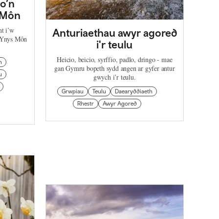
o’n
s Môn
t i’w
Anturiaethau awyr agored
 Ynys Môn
i'r teulu
Heicio, beicio, syrffio, padlo, dringo - mae
n
gan Gymru bopeth sydd angen ar gyfer antur
u
gwych i’r teulu.
Grwpiau
Teulu
Daearyddiaeth
Rhestr
Awyr Agored