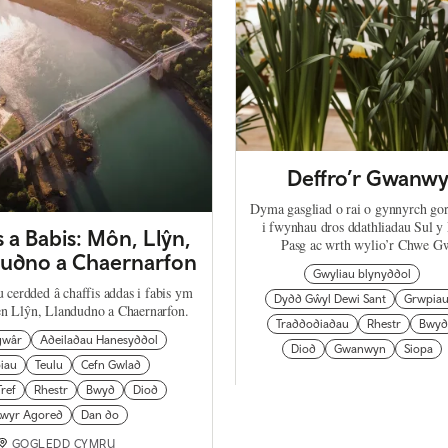
Deffro’r Gwanw
Dyma gasgliad o rai o gynnyrch g
i fwynhau dros ddathliadau Sul 
s a Babis: Môn, Llŷn,
Pasg ac wrth wylio’r Chwe G
dudno a Chaernarfon
Gwyliau blynyddol
 cerdded â chaffis addas i fabis ym
Dydd Gŵyl Dewi Sant
Grwpia
n Llŷn, Llandudno a Chaernarfon.
Traddodiadau
Rhestr
Bwyd
Sgwâr
Adeiladau Hanesyddol
Diod
Gwanwyn
Siopa
iau
Teulu
Cefn Gwlad
Tref
Rhestr
Bwyd
Diod
wyr Agored
Dan do
GOGLEDD CYMRU