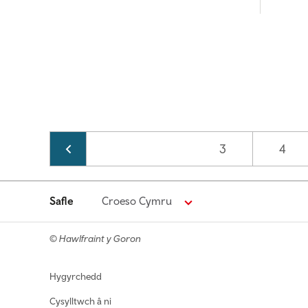
Pagination
Page
3
Page
4
Safle
Croeso Cymru
© Hawlfraint y Goron
Footer navigation
Hygyrchedd
Cysylltwch â ni