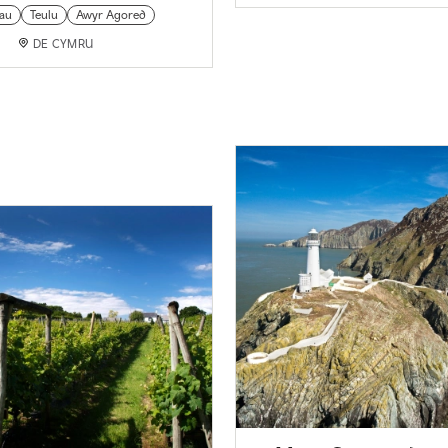
au
Teulu
Awyr Agored
DE CYMRU