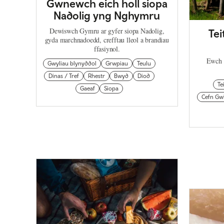
Gwnewch eich holl siopa
Nadolig yng Nghymru
Dewiswch Gymru ar gyfer siopa Nadolig,
Tei
gyda marchnadoedd, crefftau lleol a brandiau
ffasiynol.
Ewch a
Gwyliau blynyddol
Grwpiau
Teulu
Dinas / Tref
Rhestr
Bwyd
Diod
Te
Gaeaf
Siopa
Cefn Gw