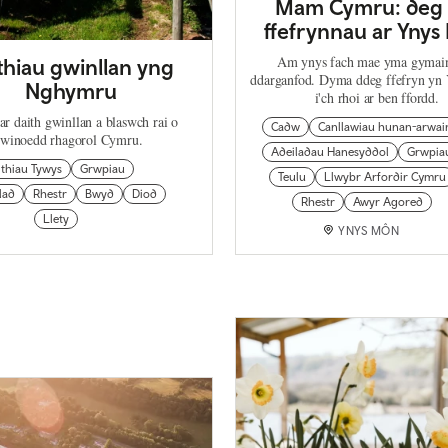
Mam Cymru: deg 
ffefrynnau ar Yny
Am ynys fach mae yma gymain
thiau gwinllan yng
ddarganfod. Dyma ddeg ffefryn yn
Nghymru
i'ch rhoi ar ben ffordd.
r daith gwinllan a blaswch rai o
Cadw
Canllawiau hunan-arwai
winoedd rhagorol Cymru.
Adeiladau Hanesyddol
Grwpia
ithiau Tywys
Grwpiau
Teulu
Llwybr Arfordir Cymru
lad
Rhestr
Bwyd
Diod
Rhestr
Awyr Agored
Llety
YNYS MÔN