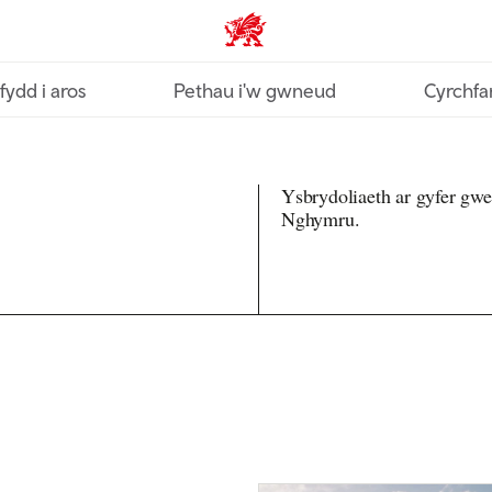
Croeso Cymru home
fydd i aros
Pethau i'w gwneud
Cyrchfa
Ysbrydoliaeth ar gyfer gw
Nghymru.