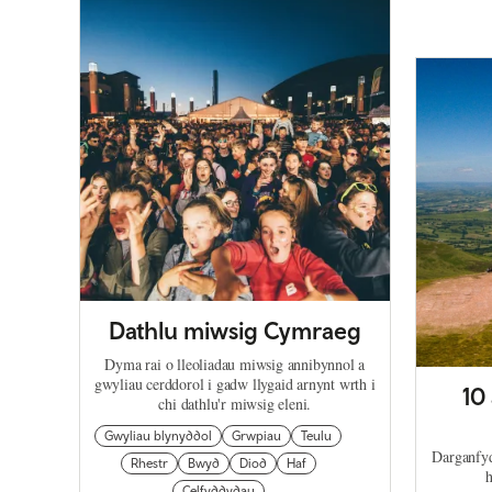
Dathlu miwsig Cymraeg
Dyma rai o lleoliadau miwsig annibynnol a
gwyliau cerddorol i gadw llygaid arnynt wrth i
10
chi dathlu'r miwsig eleni.
Gwyliau blynyddol
Grwpiau
Teulu
Darganfyd
Rhestr
Bwyd
Diod
Haf
Celfyddydau