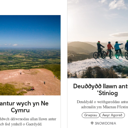
Deuddydd llawn ant
'Stiniog
Deuddydd o weithgareddau antu
 antur wych yn Ne
adrenalin ym Mlaenau Ffestin
Cymru
Grwpiau
Awyr Agored
dwch ddiwrnodau allan llawn antur
heb fod ymhell o Gaerdydd.
SNOWDONIA