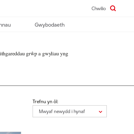
Chwilio
nnau
Gwybodaeth
eithgareddau grŵp a gwyliau yng
Trefnu yn ôl:
Mwyaf newydd i hynaf