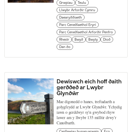
Grwpiau
Teulu
Llwybr Arfordir Cymru
Daearyddiaeth
Parc Cenedlaethol Eryri
Parc Cenedlaethol Arfordir Penfro
Rhestr
Bwyd
Bwyty
Diod
Dan do
Dewiswch eich hoff daith
gerdded ar Lwybr
Glyndŵr
Mae digonedd o hanes, treftadaeth a
golygfeydd ar Lwybr Glyndŵr. Ychydig
iawn o gerddwyr sy'n gwybod rhyw
lawer am y llwybr 135 milltir drwy'r
Canolbarth.
Canllawiau hunan-arwain
Eco