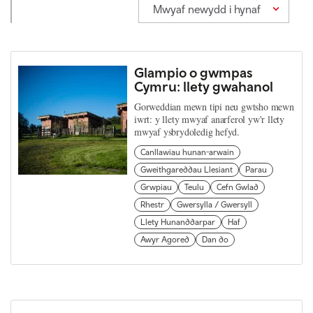
Mwyaf newydd i hynaf
Glampio o gwmpas
Cymru: llety gwahanol
Gorweddian mewn tipi neu gwtsho mewn
iwrt: y llety mwyaf anarferol yw'r llety
mwyaf ysbrydoledig hefyd.
Canllawiau hunan-arwain
Gweithgareddau Llesiant
Parau
Grwpiau
Teulu
Cefn Gwlad
Rhestr
Gwersylla / Gwersyll
Llety Hunanddarpar
Haf
Awyr Agored
Dan do