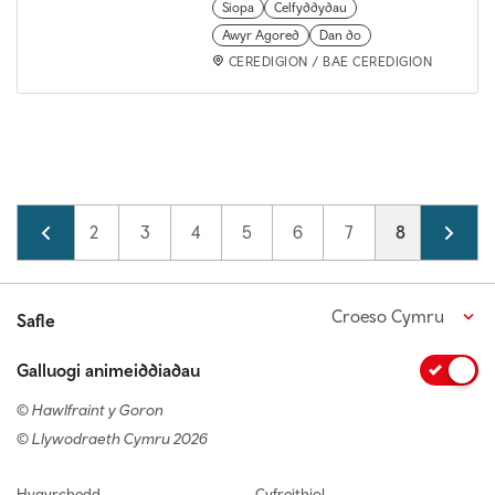
Siopa
Celfyddydau
Awyr Agored
Dan do
CEREDIGION / BAE CEREDIGION
Pagination
Page
1
Page
2
Page
3
Page
4
Page
5
Page
6
Page
7
Current pag
8
Page
9
Croeso Cymru
Safle
Galluogi animeiddiadau
© Hawlfraint y Goron
© Llywodraeth Cymru 2026
Footer navigation
Hygyrchedd
Cyfreithiol