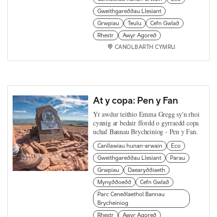
Gweithgareddau Llesiant
Grwpiau
Teulu
Cefn Gwlad
Rhestr
Awyr Agored
CANOLBARTH CYMRU
At y copa: Pen y Fan
Yr awdur teithio Emma Gregg sy'n rhoi
cynnig ar bedair ffordd o gyrraedd copa
uchaf Bannau Brycheiniog - Pen y Fan.
Canllawiau hunan-arwain
Eco
Gweithgareddau Llesiant
Parau
Grwpiau
Daearyddiaeth
Mynyddoedd
Cefn Gwlad
Parc Cenedlaethol Bannau
Brycheiniog
Rhestr
Awyr Agored