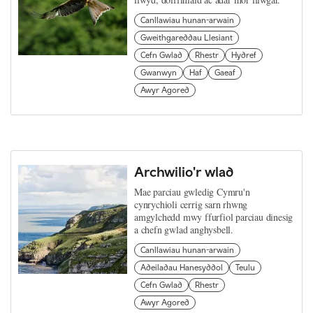
Canllawiau hunan-arwain
Gweithgareddau Llesiant
Cefn Gwlad
Rhestr
Hydref
Gwanwyn
Haf
Gaeaf
Awyr Agored
Archwilio'r wlad
Mae parciau gwledig Cymru'n
cynrychioli cerrig sarn rhwng
amgylchedd mwy ffurfiol parciau dinesig
a chefn gwlad anghysbell.
Canllawiau hunan-arwain
Adeiladau Hanesyddol
Teulu
Cefn Gwlad
Rhestr
Awyr Agored