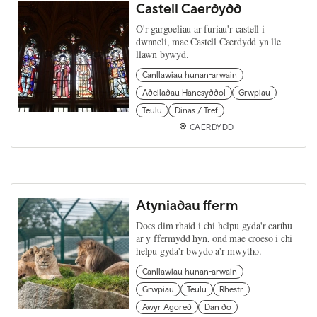
Castell Caerdydd
O'r gargoeliau ar furiau'r castell i
dwnneli, mae Castell Caerdydd yn lle
llawn bywyd.
Canllawiau hunan-arwain
Adeiladau Hanesyddol
Grwpiau
Teulu
Dinas / Tref
CAERDYDD
Atyniadau fferm
Does dim rhaid i chi helpu gyda'r carthu
ar y ffermydd hyn, ond mae croeso i chi
helpu gyda'r bwydo a'r mwytho.
Canllawiau hunan-arwain
Grwpiau
Teulu
Rhestr
Awyr Agored
Dan do