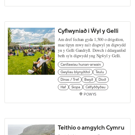
Cyflwyniad i Ŵyl y Gelli
Am dref fechan gyda 1,500 o drigolion,
mae tipyn mwy na'r disgwyl yn digwydd
yn y Gelli Gandryll. Dewch i ddarganfod
beth sy'n digwydd yng Ngŵyl y Gelli.
Canllawiau hunan-arwain
Gwyliau blynyddol
Teulu
Dinas / Tref
Bwyd
Diod
Haf
Siopa
Celfyddydau
POWYS
Teithio o amgylch Cymru