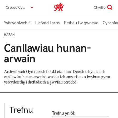
Neidio
Croeso Cymru
Chwilio
Croeso Cymru home
i’r
prif
gynnwys
Ysbrydolwch fi
Llefydd i aros
Pethau i'w gwneud
Cyrchfa
HAFAN
Canllawiau hunan-
arwain
Archwiliwch Gymru eich ffordd eich hun. Dewch o hyd i daith
canllawiau hunan-arwain i weddu i'ch amserlen - o lwybrau gyrru
ysbrydoledig i dreftadaeth a gwyliau cerdded.
Trefnu
Trefnu yn ôl: