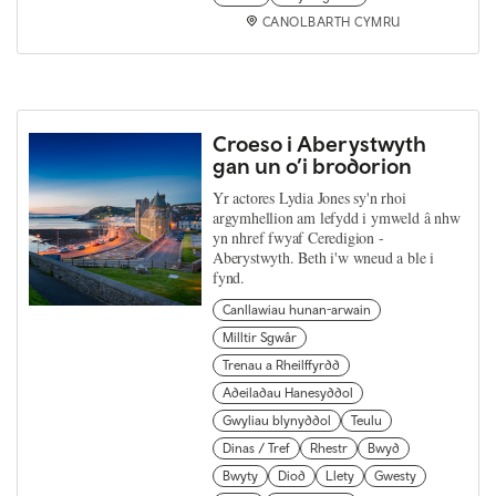
CANOLBARTH CYMRU
Croeso i Aberystwyth
gan un o’i brodorion
Yr actores Lydia Jones sy'n rhoi
argymhellion am lefydd i ymweld â nhw
yn nhref fwyaf Ceredigion -
Aberystwyth. Beth i'w wneud a ble i
fynd.
Canllawiau hunan-arwain
Milltir Sgwâr
Trenau a Rheilffyrdd
Adeiladau Hanesyddol
Gwyliau blynyddol
Teulu
Dinas / Tref
Rhestr
Bwyd
Bwyty
Diod
Llety
Gwesty