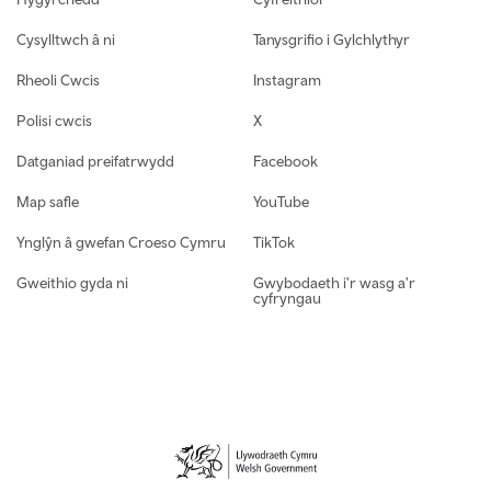
Cysylltwch â ni
Tanysgrifio i Gylchlythyr
Rheoli Cwcis
Instagram
Polisi cwcis
X
Datganiad preifatrwydd
Facebook
Map safle
YouTube
Ynglŷn â gwefan Croeso Cymru
TikTok
Gweithio gyda ni
Gwybodaeth i'r wasg a'r
cyfryngau