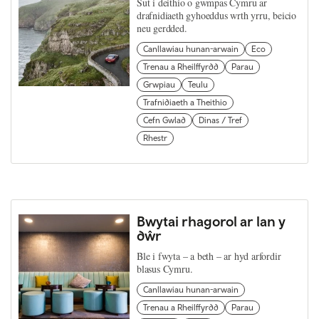
Sut i deithio o gwmpas Cymru ar
drafnidiaeth gyhoeddus wrth yrru, beicio
neu gerdded.
Canllawiau hunan-arwain
Eco
Trenau a Rheilffyrdd
Parau
Grwpiau
Teulu
Trafnidiaeth a Theithio
Cefn Gwlad
Dinas / Tref
Rhestr
Bwytai rhagorol ar lan y
dŵr
Ble i fwyta – a beth – ar hyd arfordir
blasus Cymru.
Canllawiau hunan-arwain
Trenau a Rheilffyrdd
Parau