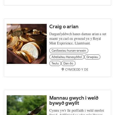
Craig o arian
Darganfyddwch hanes darnau arian a sut
maent yn cael eu gwneud yn y Royal
Mint Experience, Llantrisant.
Canllawiau hunan-arwain
Adeiladau Hanesyddol
Grwpiau
Teulu
Dan do
CYMOEDD Y DE
Mannau gwych i weld
bywyd gwyllt
Cymru yw'r lle perffaith i weld morloi
llwyd, dolffiniaid ac adar môr lliwgar.