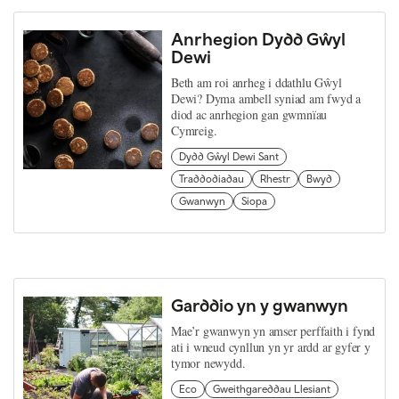
Anrhegion Dydd Gŵyl
Dewi
Beth am roi anrheg i ddathlu Gŵyl
Dewi? Dyma ambell syniad am fwyd a
diod ac anrhegion gan gwmnïau
Cymreig.
Dydd Gŵyl Dewi Sant
Traddodiadau
Rhestr
Bwyd
Gwanwyn
Siopa
Garddio yn y gwanwyn
Mae’r gwanwyn yn amser perffaith i fynd
ati i wneud cynllun yn yr ardd ar gyfer y
tymor newydd.
Eco
Gweithgareddau Llesiant