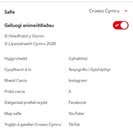
Croeso Cymru
Safle
Galluogi animeiddiadau
© Hawlfraint y Goron
© Llywodraeth Cymru 2026
Footer navigation
Hygyrchedd
Cyfreithiol
Cysylltwch â ni
Tanysgrifio i Gylchlythyr
Rheoli Cwcis
Instagram
Polisi cwcis
X
Datganiad preifatrwydd
Facebook
Map safle
YouTube
Ynglŷn â gwefan Croeso Cymru
TikTok