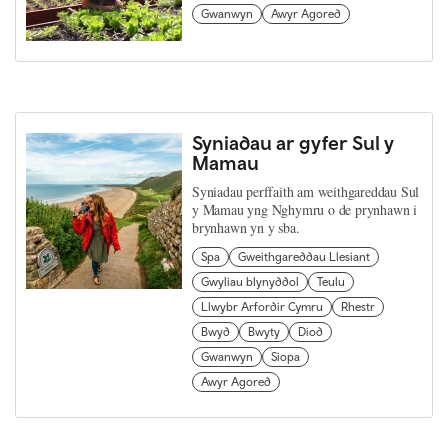
Gwanwyn
Awyr Agored
Syniadau ar gyfer Sul y
Mamau
Syniadau perffaith am weithgareddau Sul
y Mamau yng Nghymru o de prynhawn i
brynhawn yn y sba.
Spa
Gweithgareddau Llesiant
Gwyliau blynyddol
Teulu
Llwybr Arfordir Cymru
Rhestr
Bwyd
Bwyty
Diod
Gwanwyn
Siopa
Awyr Agored