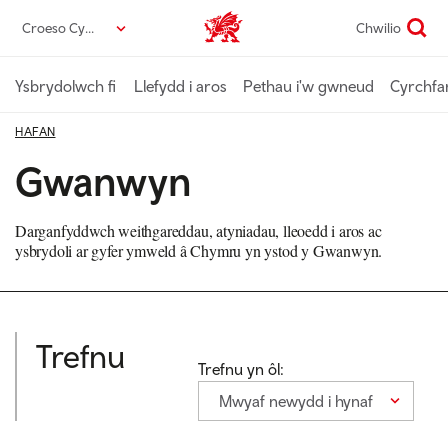
Neidio
Croeso Cymru
Chwilio
Croeso Cymru home
i’r
prif
gynnwys
Ysbrydolwch fi
Llefydd i aros
Pethau i'w gwneud
Cyrchfa
HAFAN
Gwanwyn
Darganfyddwch weithgareddau, atyniadau, lleoedd i aros ac
ysbrydoli ar gyfer ymweld â Chymru yn ystod y Gwanwyn.
Trefnu
Trefnu yn ôl:
Mwyaf newydd i hynaf