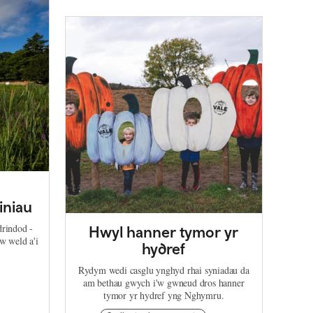
iniau
rindod -
Hwyl hanner tymor yr
w weld a'i
hydref
Rydym wedi casglu ynghyd rhai syniadau da
am bethau gwych i'w gwneud dros hanner
tymor yr hydref yng Nghymru.