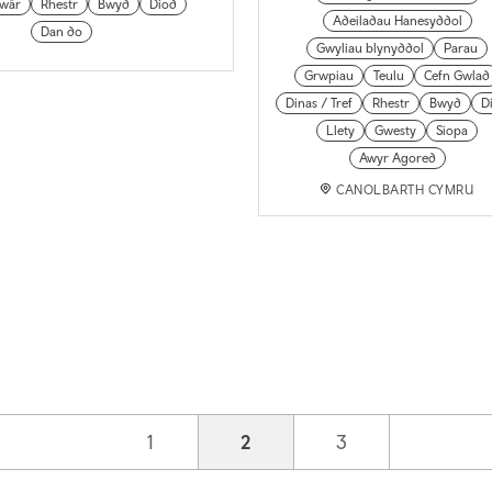
gwâr
Rhestr
Bwyd
Diod
Adeiladau Hanesyddol
Dan do
Gwyliau blynyddol
Parau
Grwpiau
Teulu
Cefn Gwlad
Dinas / Tref
Rhestr
Bwyd
D
Llety
Gwesty
Siopa
Awyr Agored
CANOLBARTH CYMRU
Page
1
Current page
2
Page
3