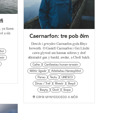
fi
, yn llawn
ol a sîn
Caernarfon: tre pob dim
Dewch i grwydro Caernarfon gyda Rhys
Iorwerth. O Gastell Caernarfon i Gei Llechi
dol
cawn glywed am haenau niferus y dref
ddeniadol gan y bardd, awdur, a Chofi balch.
estr
Cadw
Canllawiau hunan-arwain
Milltir Sgwâr
Adeiladau Hanesyddol
Parau
Teulu
UNESCO
Dinas / Tref
Rhestr
Bwyd
Bwyty
Diod
Siopa
ERYRI MYNYDDOEDD A MÔR