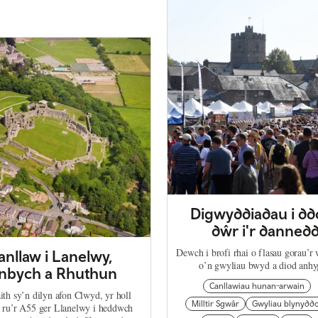
Digwyddiadau i dd
dŵr i'r danned
Dewch i brofi rhai o flasau gorau’r
anllaw i Lanelwy,
o’n gwyliau bwyd a diod anhy
nbych a Rhuthun
Canllawiau hunan-arwain
th sy’n dilyn afon Clwyd, yr holl
Milltir Sgwâr
Gwyliau blynyddo
o ru’r A55 ger Llanelwy i heddwch