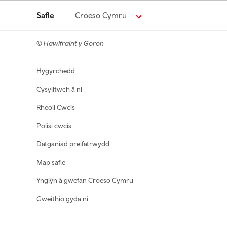
Safle
Croeso Cymru
© Hawlfraint y Goron
Footer navigation
Hygyrchedd
Cysylltwch â ni
Rheoli Cwcis
Polisi cwcis
Datganiad preifatrwydd
Map safle
Ynglŷn â gwefan Croeso Cymru
Gweithio gyda ni