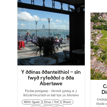
Y ddinas ddanteithiol – sîn
fwyd ryfeddol o dda
Abertawe
C
Prydau penigamp – rhowch gynnig ar y
Di
llefydd bwyd heb eu hail hyn yn Abertawe
Gwibdai
Milltir Sgwâr
Dinas / Tref
Rhestr
ffordd 