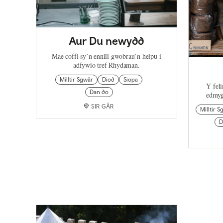
Aur Du newydd
Mae coffi sy’n ennill gwobrau’n helpu i
adfywio tref Rhydaman.
Milltir Sgwâr
Diod
Siopa
Y fel
Dan do
edmyg
SIR GÂR
Milltir 
D