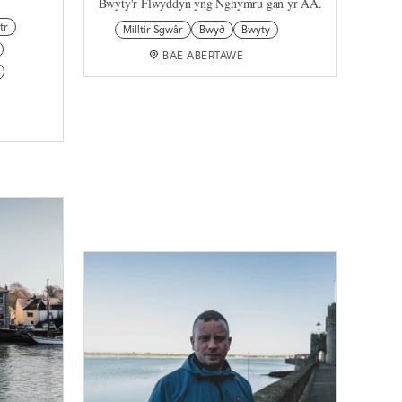
Bwyty'r Flwyddyn yng Nghymru gan yr AA.
tr
Milltir Sgwâr
Bwyd
Bwyty
BAE ABERTAWE