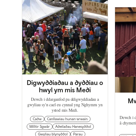
Digwyddiadau a dyddiau o
hwyl ym mis Medi
Dewch i ddarganfod pa ddigwyddiadau a
Mw
gwyliau sy'n cael eu cynnal yng Nghymru yn
ystod mis Medi.
Dewch i d
Cadw
Canllawiau hunan-arwain
â chymeri
Milltir Sgwâr
Adeiladau Hanesyddol
Gwyliau blynyddol
Parau