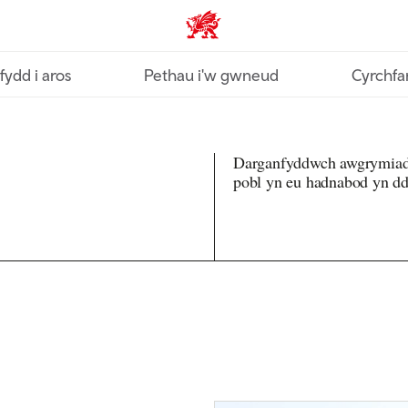
Croeso Cymru home
fydd i aros
Pethau i'w gwneud
Cyrchfa
Darganfyddwch awgrymiadau
pobl yn eu hadnabod yn dd