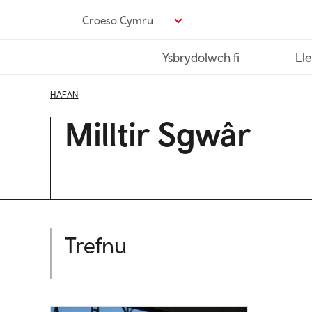
Neidio
Croeso Cymru
i’r
prif
Ysbrydolwch fi
Lle
gynnwys
HAFAN
Milltir Sgwâr
Trefnu