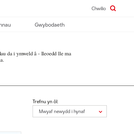
Chwilio
nnau
Gwybodaeth
 da i ymweld â - lleoedd lle ma
a.
Trefnu yn ôl:
Mwyaf newydd i hynaf