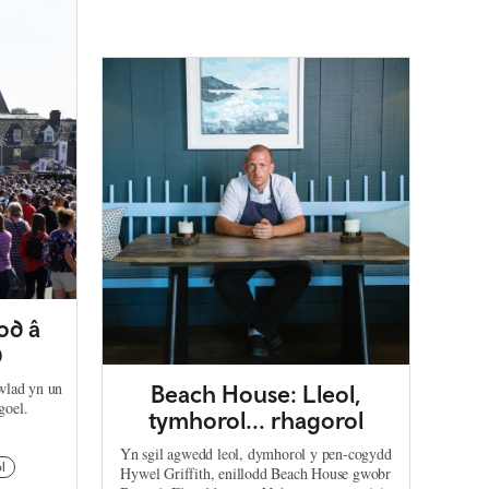
od â
d
 wlad yn un
Beach House: Lleol,
goel.
tymhorol... rhagorol
Yn sgil agwedd leol, dymhorol y pen-cogydd
l
Hywel Griffith, enillodd Beach House gwobr