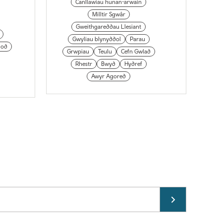
Canllawiau hunan-arwain
Milltir Sgwâr
Gweithgareddau Llesiant
Gwyliau blynyddol
Parau
iod
Grwpiau
Teulu
Cefn Gwlad
Rhestr
Bwyd
Hydref
Awyr Agored