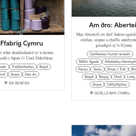
Am dro: Abertei
Mae Aberteifi yn dref fodern egnïol
orielau, siopau a chaffis annibynn
Ffabrig Cymru
greadigol sy’n ffynnu.
in wlân draddodiadol sy’n destun
Canllawiau hunan-arwain
edd o Japan i’r Unol Daleithiau.
Milltir Sgwâr
Adeiladau Hanesyd
Sgwâr
Traddodiadau
Bwyd
Parau
Teulu
Dinas / Tref
Rh
iod
Siopa
Dan do
Bwyd
Bwyty
Diod
Llety
SIR BENFRO
Siopa
Celfyddydau
GORLLEWIN CYMRU