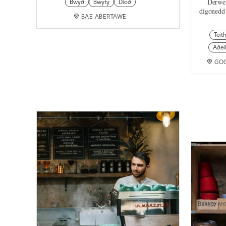
Derwen
Bwyd
Bwyty
Diod
digonedd 
BAE ABERTAWE
Teit
Adei
GO