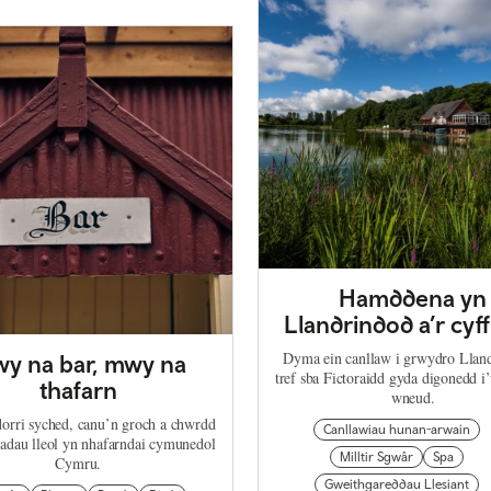
Hamddena yn
Llandrindod a’r cyff
Dyma ein canllaw i grwydro Lland
y na bar, mwy na
tref sba Fictoraidd gyda digonedd i’
thafarn
wneud.
orri syched, canu’n groch a chwrdd
Canllawiau hunan-arwain
adau lleol yn nhafarndai cymunedol
Milltir Sgwâr
Spa
Cymru.
Gweithgareddau Llesiant