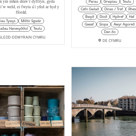
 ym mhen draw’r dyffryn, gyda
Parau
Grwpiau
Teulu
i’w weld, ei fwyta a’i yfed ar hyd y
Cefn Gwlad
Dinas / Tref
Rhes
ffordd.
Bwyd
Diod
Hydref
Haf
hiau Tywys
Milltir Sgwâr
Gaeaf
Siopa
Awyr Agored
ladau Hanesyddol
Teulu
Dan do
GLEDD-DDWYRAIN CYMRU
DE CYMRU