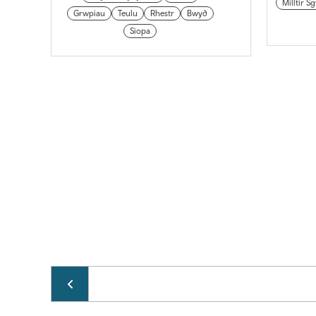
Milltir S
Grwpiau
Teulu
Rhestr
Bwyd
Siopa
Pagination