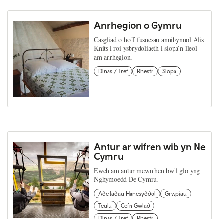
Anrhegion o Gymru
Casgliad o hoff fusnesau annibynnol Alis
Knits i roi ysbrydoliaeth i siopa’n lleol
am anrhegion.
Dinas / Tref
Rhestr
Siopa
Antur ar wifren wib yn Ne
Cymru
Ewch am antur mewn hen bwll glo yng
Nghymoedd De Cymru.
Adeiladau Hanesyddol
Grwpiau
Teulu
Cefn Gwlad
Dinas / Tref
Rhestr