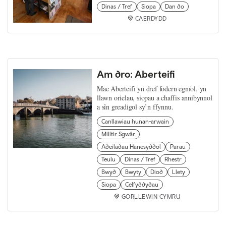
Dinas / Tref
Siopa
Dan do
CAERDYDD
Am dro: Aberteifi
Mae Aberteifi yn dref fodern egnïol, yn
llawn orielau, siopau a chaffis annibynnol
a sîn greadigol sy’n ffynnu.
Canllawiau hunan-arwain
Milltir Sgwâr
Adeiladau Hanesyddol
Parau
Teulu
Dinas / Tref
Rhestr
Bwyd
Bwyty
Diod
Llety
Siopa
Celfyddydau
GORLLEWIN CYMRU