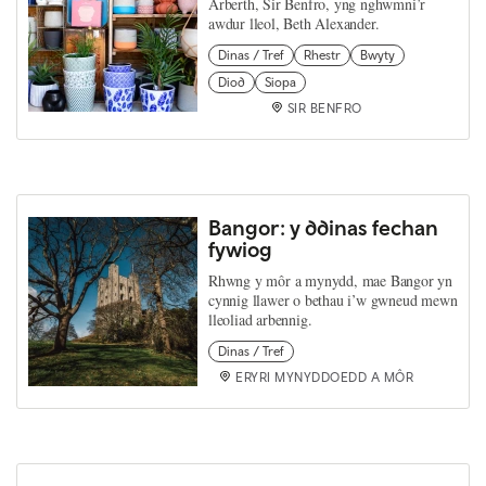
Arberth, Sir Benfro, yng nghwmni’r
awdur lleol, Beth Alexander.
Dinas / Tref
Rhestr
Bwyty
Diod
Siopa
SIR BENFRO
Bangor: y ddinas fechan
fywiog
Rhwng y môr a mynydd, mae Bangor yn
cynnig llawer o bethau i’w gwneud mewn
lleoliad arbennig.
Dinas / Tref
ERYRI MYNYDDOEDD A MÔR