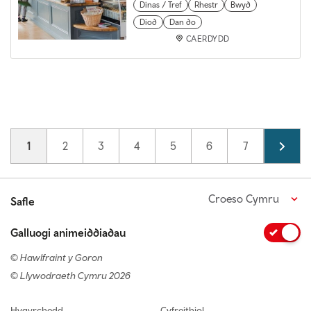
Dinas / Tref
Rhestr
Bwyd
Diod
Dan do
CAERDYDD
Pagination
Current page
1
Page
2
Page
3
Page
4
Page
5
Page
6
Page
7
Page
8
Croeso Cymru
Safle
Galluogi animeiddiadau
© Hawlfraint y Goron
© Llywodraeth Cymru 2026
Footer navigation
Hygyrchedd
Cyfreithiol