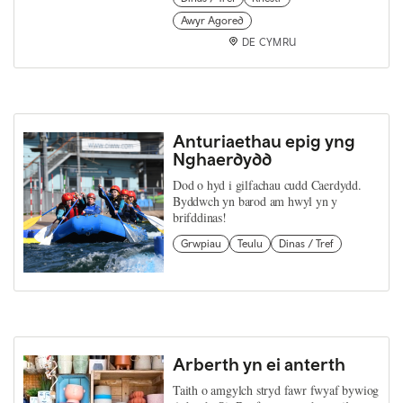
Awyr Agored
DE CYMRU
Anturiaethau epig yng
Nghaerdydd
Dod o hyd i gilfachau cudd Caerdydd.
Byddwch yn barod am hwyl yn y
brifddinas!
Grwpiau
Teulu
Dinas / Tref
Arberth yn ei anterth
Taith o amgylch stryd fawr fwyaf bywiog