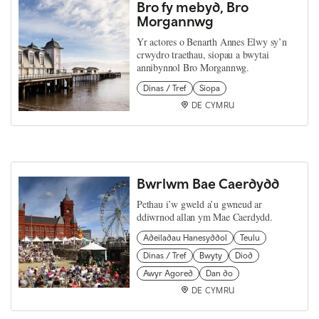
Bro fy mebyd, Bro
Morgannwg
Yr actores o Benarth Annes Elwy sy’n
crwydro traethau, siopau a bwytai
annibynnol Bro Morgannwg.
Dinas / Tref
Siopa
DE CYMRU
Bwrlwm Bae Caerdydd
Pethau i’w gweld a’u gwneud ar
ddiwrnod allan ym Mae Caerdydd.
Adeiladau Hanesyddol
Teulu
Dinas / Tref
Bwyty
Diod
Awyr Agored
Dan do
DE CYMRU