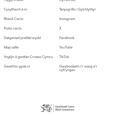
Cysylltwch â ni
Tanysgrifio i Gylchlythyr
Rheoli Cwcis
Instagram
Polisi cwcis
X
Datganiad preifatrwydd
Facebook
Map safle
YouTube
Ynglŷn â gwefan Croeso Cymru
TikTok
Gweithio gyda ni
Gwybodaeth i'r wasg a'r
cyfryngau