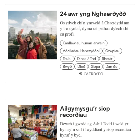
24 awr yng Nghaerdydd
Os ydych chi'n ymweld â Chaerdydd am
y tro cyntaf, dyma rai pethau dylech chi
eu profi.
Canllawiau hunan-arwain
Adeiladau Hanesyddol
Grwpiau
Teulu
Dinas / Tref
Rhestr
Bwyd
Diod
Siopa
Dan do
CAERDYDD
Ailgymysgu’r siop
recordiau
Dewch i gwrdd ag Ashil Todd i weld yr
hyn sy’n sail i lwyddiant y siop recordiau
hynaf y byd.