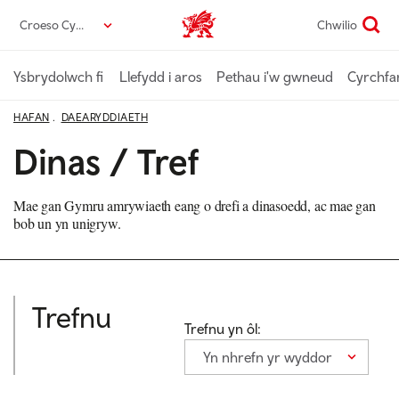
Neidio
Croeso Cymru
Chwilio
Croeso Cymru home
i’r
prif
gynnwys
Ysbrydolwch fi
Llefydd i aros
Pethau i'w gwneud
Cyrchfa
HAFAN
DAEARYDDIAETH
Dinas / Tref
Mae gan Gymru amrywiaeth eang o drefi a dinasoedd, ac mae gan
bob un yn unigryw.
Trefnu
Trefnu yn ôl:
Yn nhrefn yr wyddor