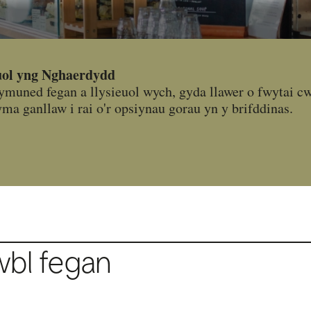
euol yng Nghaerdydd
uned fegan a llysieuol wych, gyda llawer o fwytai cwb
yma ganllaw i rai o'r opsiynau gorau yn y brifddinas.
wbl fegan