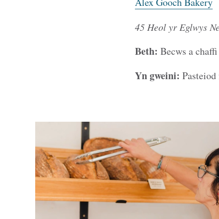
Alex Gooch Bakery
45 Heol yr Eglwys N
Beth:
Becws a chaffi 
Yn gweini:
Pasteiod 