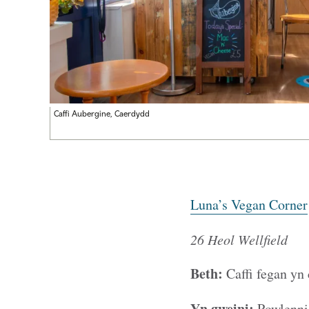
Caffi Aubergine, Caerdydd
Luna’s Vegan Corner
26 Heol Wellfield
Beth:
Caffi fegan yn
Yn gweini:
Powlenni