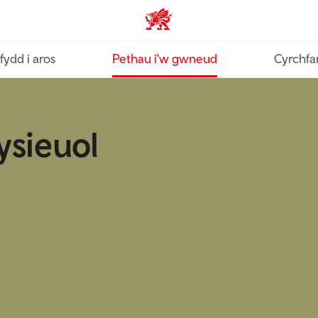
Croeso Cymru home
fydd i aros
Pethau i'w gwneud
Cyrchfa
ysieuol