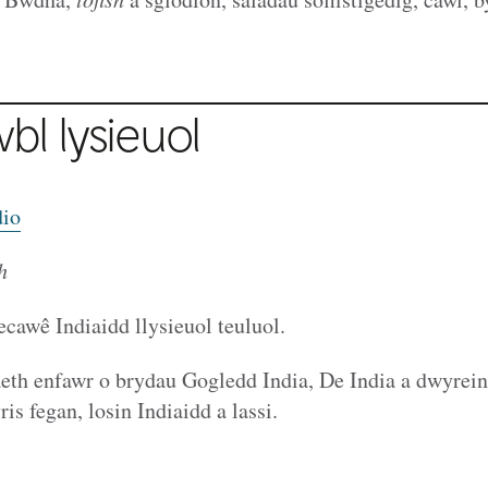
bl lysieuol
dio
h
ecawê Indiaidd llysieuol teuluol.
h enfawr o brydau Gogledd India, De India a dwyrein
is fegan, losin Indiaidd a lassi.