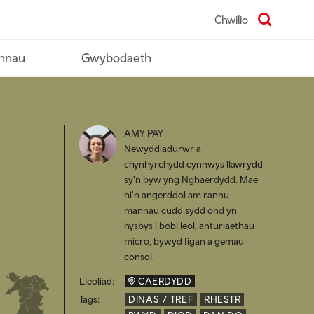
Chwilio
nnau
Gwybodaeth
AMY PAY
Newyddiadurwr a
chynhyrchydd cynnwys llawrydd
sy'n byw yng Nghaerdydd. Mae
hi'n angerddol am rannu
mannau cudd sydd ond yn
hysbys i bobl leol, anturiaethau
micro, bywyd figan a gemau
consol.
Lleoliad:
CAERDYDD
Tags:
DINAS / TREF
RHESTR