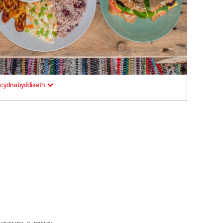
cydnabyddiaeth
byrgyrs a mwy.