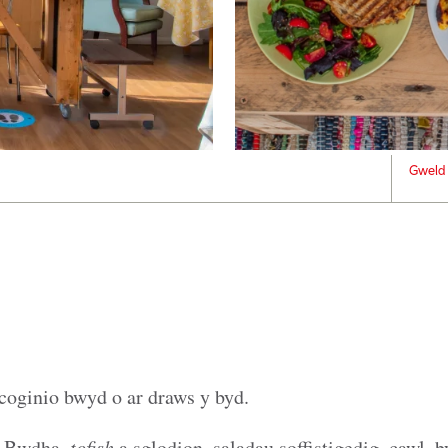
Gweld 
 coginio bwyd o ar draws y byd.
 Bwdha,
tofish
a sglodion, saladau soffistigedig, cawl, 