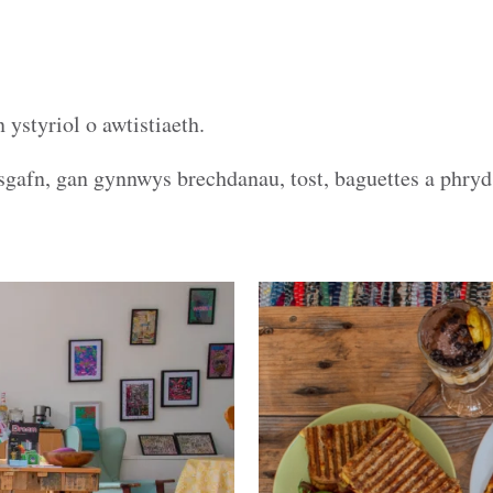
n ystyriol o awtistiaeth.
gafn, gan gynnwys brechdanau, tost, baguettes a phryd