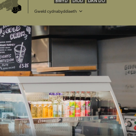
BWYD
DIOD
DAN DO
Gweld cydnabyddiaeth