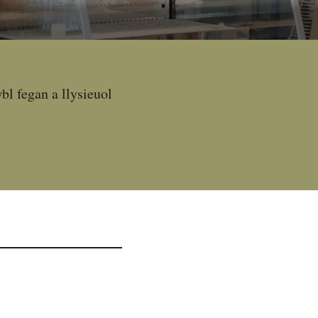
l fegan a llysieuol