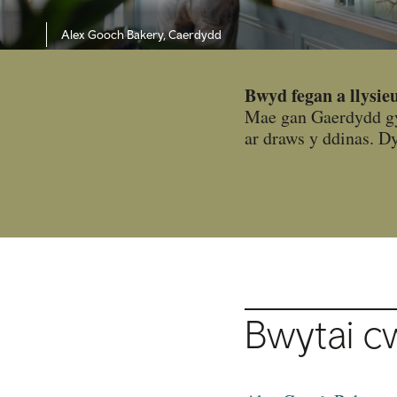
Alex Gooch Bakery, Caerdydd
Bwyd fegan a llysi
Mae gan Gaerdydd gym
ar draws y ddinas. D
Bwytai c