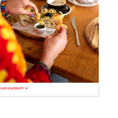
cydnabyddiaeth