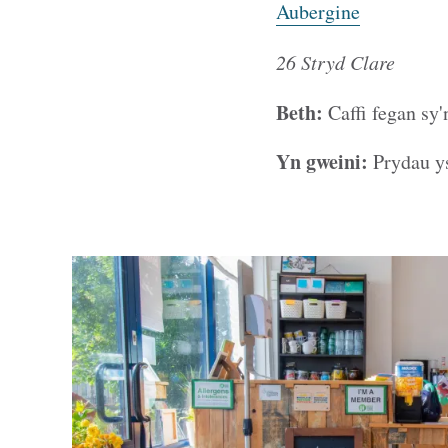
Aubergine
26 Stryd Clare
Beth:
Caffi fegan sy'
Yn gweini:
Prydau ys