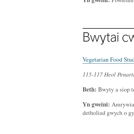
Bwytai cw
Vegetarian Food Stu
115-117 Heol Penart
Beth:
Bwyty a siop t
Yn gweini:
Amrywiaet
detholiad gwych o gyr