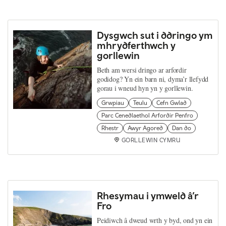
Dysgwch sut i ddringo ym
mhrydferthwch y
gorllewin
Beth am wersi dringo ar arfordir
godidog? Yn ein barn ni, dyma’r llefydd
gorau i wneud hyn yn y gorllewin.
Grwpiau
Teulu
Cefn Gwlad
Parc Cenedlaethol Arfordir Penfro
Rhestr
Awyr Agored
Dan do
GORLLEWIN CYMRU
Rhesymau i ymweld â’r
Fro
Peidiwch â dweud wrth y byd, ond yn ein