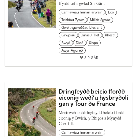
ffyrdd cefn gwlad Sir Gâr .
Canllawiau hunan-arwain
Eco
Teithiau Tywys
Milltir Sgwâr
Gweithgareddau Llesiant
Grwpiau
Dinas / Tref
Rhestr
Bwyd
Diod
Siopa
Awyr Agored
SIR GÂR
Dringfeydd beicio ffordd
eiconig wedi’u hysbrydoli
gan y Tour de France
Mentrwch ar ddringfeydd beicio ffordd
eiconig y Bwlch, y Rhigos a Mynydd
Caerffili.
Canllawiau hunan-arwain