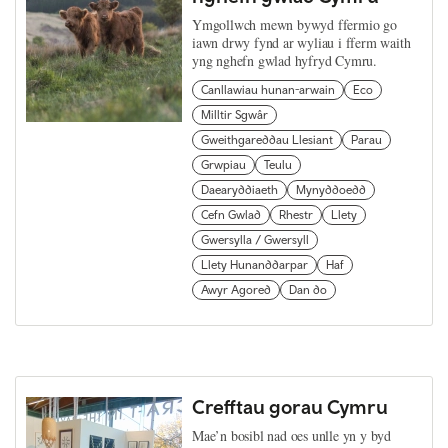
Ymgollwch mewn bywyd ffermio go
iawn drwy fynd ar wyliau i fferm waith
yng nghefn gwlad hyfryd Cymru.
Canllawiau hunan-arwain
Eco
Milltir Sgwâr
Gweithgareddau Llesiant
Parau
Grwpiau
Teulu
Daearyddiaeth
Mynyddoedd
Cefn Gwlad
Rhestr
Llety
Gwersylla / Gwersyll
Llety Hunanddarpar
Haf
Awyr Agored
Dan do
Crefftau gorau Cymru
Mae’n bosibl nad oes unlle yn y byd