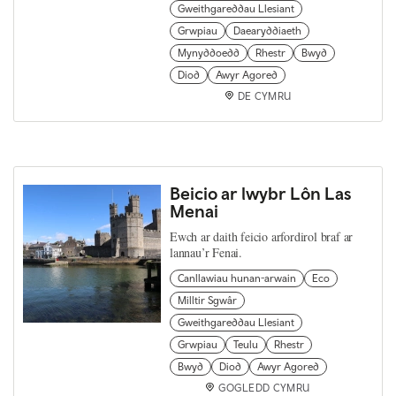
Gweithgareddau Llesiant
Grwpiau
Daearyddiaeth
Mynyddoedd
Rhestr
Bwyd
Diod
Awyr Agored
DE CYMRU
Beicio ar lwybr Lôn Las
Menai
Ewch ar daith feicio arfordirol braf ar
lannau’r Fenai.
Canllawiau hunan-arwain
Eco
Milltir Sgwâr
Gweithgareddau Llesiant
Grwpiau
Teulu
Rhestr
Bwyd
Diod
Awyr Agored
GOGLEDD CYMRU