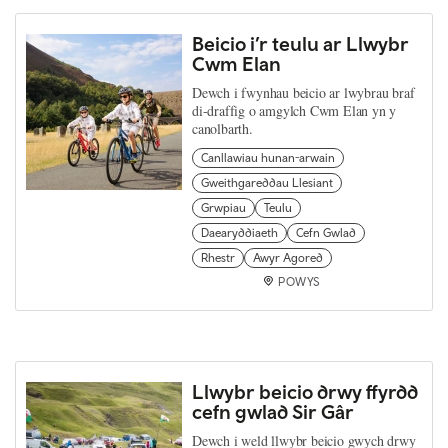
Beicio i’r teulu ar Llwybr
Cwm Elan
Dewch i fwynhau beicio ar lwybrau braf
di-draffig o amgylch Cwm Elan yn y
canolbarth.
Canllawiau hunan-arwain
Gweithgareddau Llesiant
Grwpiau
Teulu
Daearyddiaeth
Cefn Gwlad
Rhestr
Awyr Agored
POWYS
Llwybr beicio drwy ffyrdd
cefn gwlad Sir Gâr
Dewch i weld llwybr beicio gwych drwy