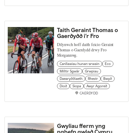
Taith Geraint Thomas o
Gaerdydd i’r Fro
Dilynwch hoff daith feicio Geraint
Thomas o Gaerdydd drwy Fro
Morgannwg.
Canllawiau hunan-arwain
Eco
Milltir Sgwâr
Grwpiau
Daearyddiaeth
Rhestr
Bwyd
Diod
Siopa
Awyr Agored
CAERDYDD
Gwyliau fferm yng
nghefn gwlad Cymru