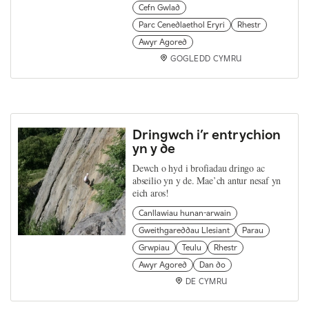
Cefn Gwlad
Parc Cenedlaethol Eryri
Rhestr
Awyr Agored
GOGLEDD CYMRU
Dringwch i’r entrychion
yn y de
Dewch o hyd i brofiadau dringo ac
abseilio yn y de. Mae’ch antur nesaf yn
eich aros!
Canllawiau hunan-arwain
Gweithgareddau Llesiant
Parau
Grwpiau
Teulu
Rhestr
Awyr Agored
Dan do
DE CYMRU