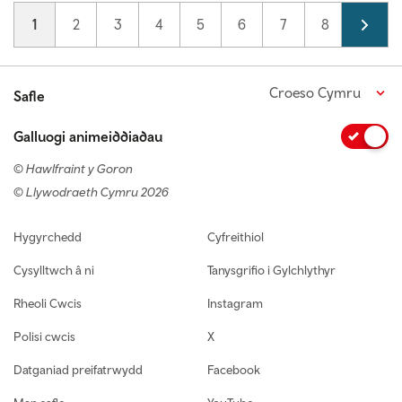
Pagination
Current page
1
Page
2
Page
3
Page
4
Page
5
Page
6
Page
7
Page
8
Page
9
Croeso Cymru
Safle
Galluogi animeiddiadau
© Hawlfraint y Goron
© Llywodraeth Cymru 2026
Footer navigation
Hygyrchedd
Cyfreithiol
Cysylltwch â ni
Tanysgrifio i Gylchlythyr
Rheoli Cwcis
Instagram
Polisi cwcis
X
Datganiad preifatrwydd
Facebook