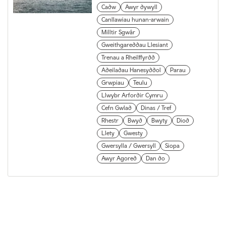
Cadw
Awyr dywyll
Canllawiau hunan-arwain
Milltir Sgwâr
Gweithgareddau Llesiant
Trenau a Rheilffyrdd
Adeiladau Hanesyddol
Parau
Grwpiau
Teulu
Llwybr Arfordir Cymru
Cefn Gwlad
Dinas / Tref
Rhestr
Bwyd
Bwyty
Diod
Llety
Gwesty
Gwersylla / Gwersyll
Siopa
Awyr Agored
Dan do