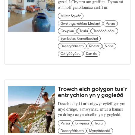
gystal â Chymru am grefftau. Dyma rai
o’n hoff ganolfannau crefft ni.
Milltir Sgwâr
Gweithgareddau Llesiant
Parau
Grwpiau
Teulu
Traddodiadau
Symbolau Cenedlaethol
Daearyddiaeth
Rhestr
Siopa
Celfyddydau
Dan do
Trowch eich golygon tua’r
entrychion yn y gogledd
Dewch o hyd i arbenigwyr cyfeillgar ym
myd dringo, a mwynhau antur a hanner
yn dringo ac yn abseilio yn y gogledd.
Parau
Grwpiau
Teulu
Daearyddiaeth
Mynyddoedd