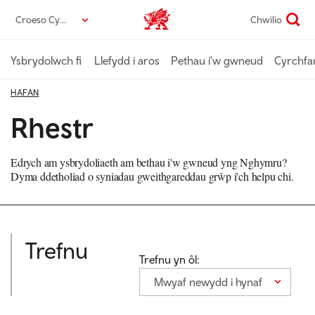
Neidio
Croeso Cymru
Chwilio
Croeso Cymru home
i’r
prif
gynnwys
Ysbrydolwch fi
Llefydd i aros
Pethau i'w gwneud
Cyrchfa
HAFAN
Rhestr
Edrych am ysbrydoliaeth am bethau i'w gwneud yng Nghymru?
Dyma ddetholiad o syniadau gweithgareddau grŵp i'ch helpu chi.
Trefnu
Trefnu yn ôl:
Mwyaf newydd i hynaf