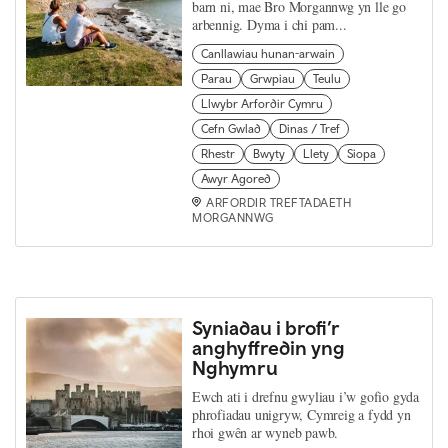
barn ni, mae Bro Morgannwg yn lle go
arbennig. Dyma i chi pam...
Canllawiau hunan-arwain
Parau
Grwpiau
Teulu
Llwybr Arfordir Cymru
Cefn Gwlad
Dinas / Tref
Rhestr
Bwyty
Llety
Siopa
Awyr Agored
ARFORDIR TREFTADAETH
MORGANNWG
Syniadau i brofi’r
anghyffredin yng
Nghymru
Ewch ati i drefnu gwyliau i’w gofio gyda
phrofiadau unigryw, Cymreig a fydd yn
rhoi gwên ar wyneb pawb.