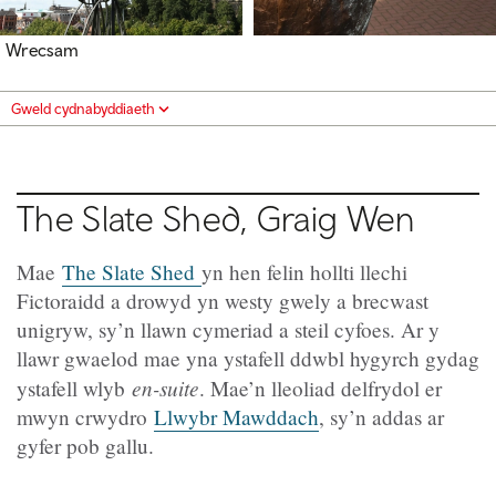
Wrecsam
Gweld cydnabyddiaeth
The Slate Shed, Graig Wen
Mae
The Slate Shed
yn hen felin hollti llechi
Fictoraidd a drowyd yn westy gwely a brecwast
unigryw, sy’n llawn cymeriad a steil cyfoes. Ar y
llawr gwaelod mae yna ystafell ddwbl hygyrch gydag
en-suite
ystafell wlyb
. Mae’n lleoliad delfrydol er
mwyn crwydro
Llwybr Mawddach
, sy’n addas ar
gyfer pob gallu.