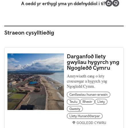
A oedd yr erthygl yma yn ddefnyddiol i ti?
Straeon cysylltiedig
Darganfod llety
gwyliau hygyrch yng
Ngogledd Cymru
Amrywiaeth eang o lety
croesawgar a hygyrch yng
Ngogledd Cymru.
Canllawiau hunan-arwain
Teulu
Rhestr
Llety
Gwesty
Llety Hunanddarpar
GOGLEDD CYMRU