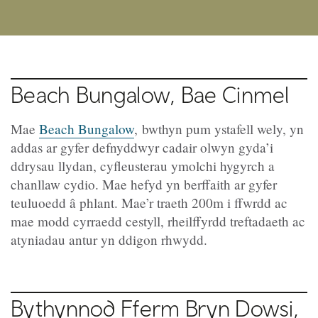
Beach Bungalow, Bae Cinmel
Mae
Beach Bungalow
, bwthyn pum ystafell wely, yn
addas ar gyfer defnyddwyr cadair olwyn gyda’i
ddrysau llydan, cyfleusterau ymolchi hygyrch a
chanllaw cydio. Mae hefyd yn berffaith ar gyfer
teuluoedd â phlant. Mae’r traeth 200m i ffwrdd ac
mae modd cyrraedd cestyll, rheilffyrdd treftadaeth ac
atyniadau antur yn ddigon rhwydd.
Bythynnod Fferm Bryn Dowsi,