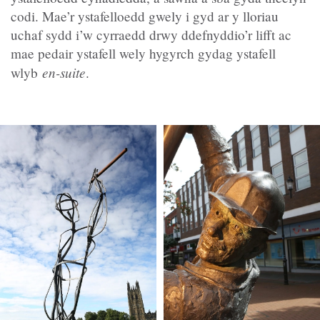
codi. Mae’r ystafelloedd gwely i gyd ar y lloriau
uchaf sydd i’w cyrraedd drwy ddefnyddio’r lifft ac
mae pedair ystafell wely hygyrch gydag ystafell
en-suite
wlyb
.