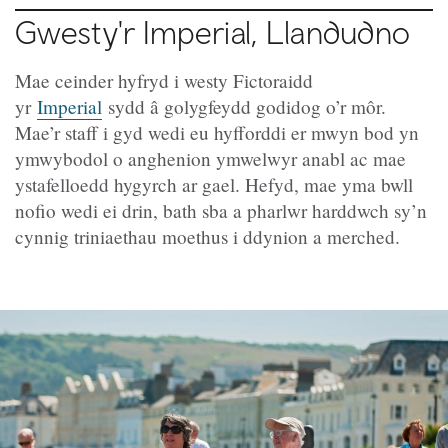
Gwesty'r Imperial, Llandudno
Mae ceinder hyfryd i westy Fictoraidd
yr
Imperial
sydd â golygfeydd godidog o’r môr.
Mae’r staff i gyd wedi eu hyfforddi er mwyn bod yn
ymwybodol o anghenion ymwelwyr anabl ac mae
ystafelloedd hygyrch ar gael. Hefyd, mae yma bwll
nofio wedi ei drin, bath sba a pharlwr harddwch sy’n
cynnig triniaethau moethus i ddynion a merched.