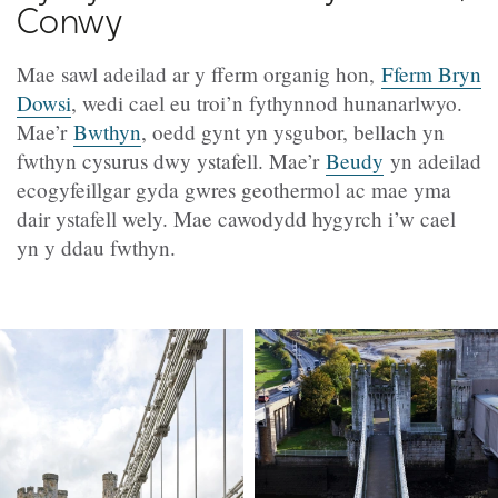
Conwy
Mae sawl adeilad ar y fferm organig hon,
Fferm Bryn
Dowsi
, wedi cael eu troi’n fythynnod hunanarlwyo.
Mae’r
Bwthyn
, oedd gynt yn ysgubor, bellach yn
fwthyn cysurus dwy ystafell. Mae’r
Beudy
yn adeilad
ecogyfeillgar gyda gwres geothermol ac mae yma
dair ystafell wely. Mae cawodydd hygyrch i’w cael
yn y ddau fwthyn.