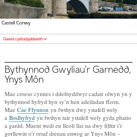
Castell Conwy
Gweld cydnabyddiaeth
Bythynnod Gwyliau'r Garnedd,
Ynys Môn
Mae croeso cynnes i ddefnyddwyr cadair olwyn yn y
bythynnod hyfryd hyn sy’n hen adeiladau fferm.
Mae
Cae Ffynnon
yn fwthyn dwy ystafell wely
a
Bodhyfryd
yn fwthyn tair ystafell wely gyda phatio
a gardd. Maent wedi eu lleoli llai na dwy filltir i’r
gorllewin o’r orsaf drenau enwog ar Ynys Môn –