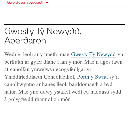
Gweld cydnabyddiaeth
Gwesty Tŷ Newydd,
Aberdaron
Wedi ei leoli ar y traeth, mae
Gwesty Tŷ Newydd
yn
berffaith ar gyfer dianc i lan y môr. Mae’n agos iawn
at ganolfan ymwelwyr ecogyfeillgar yr
Ymddiriedolaeth Genedlaethol,
Porth y Swnt
, sy’n
canolbwyntio ar hanes lleol, barddoniaeth a byd
natur. Mae yno ddwy ystafell wedi eu haddasu sydd
â golygfeydd rhannol o’r môr.