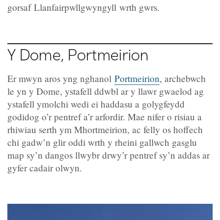
gorsaf Llanfairpwllgwyngyll wrth gwrs.
Y Dome, Portmeirion
Er mwyn aros yng nghanol
Portmeirion
, archebwch
le yn y Dome, ystafell ddwbl ar y llawr gwaelod ag
ystafell ymolchi wedi ei haddasu a golygfeydd
godidog o’r pentref a’r arfordir. Mae nifer o risiau a
rhiwiau serth ym Mhortmeirion, ac felly os hoffech
chi gadw’n glir oddi wrth y rheini gallwch gasglu
map sy’n dangos llwybr drwy’r pentref sy’n addas ar
gyfer cadair olwyn.