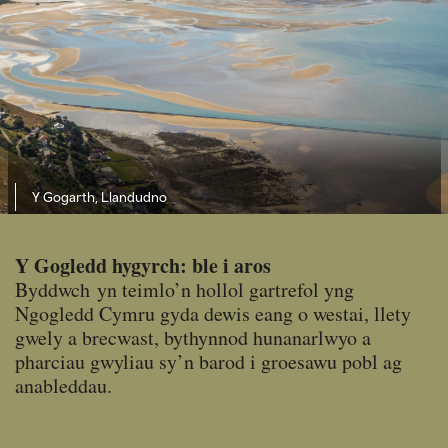
Y Gogarth, Llandudno
Y Gogledd hygyrch: ble i aros
Byddwch yn teimlo’n hollol gartrefol yng
Ngogledd Cymru gyda dewis eang o westai, llety
gwely a brecwast, bythynnod hunanarlwyo a
pharciau gwyliau sy’n barod i groesawu pobl ag
anableddau.