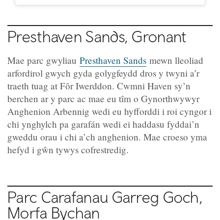
Presthaven Sands, Gronant
Mae parc gwyliau
Presthaven Sands
mewn lleoliad
arfordirol gwych gyda golygfeydd dros y twyni a’r
traeth tuag at Fôr Iwerddon. Cwmni Haven sy’n
berchen ar y parc ac mae eu tîm o Gynorthwywyr
Anghenion Arbennig wedi eu hyfforddi i roi cyngor i
chi ynghylch pa garafán wedi ei haddasu fyddai’n
gweddu orau i chi a’ch anghenion. Mae croeso yma
hefyd i gŵn tywys cofrestredig.
Parc Carafanau Garreg Goch,
Morfa Bychan