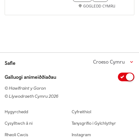
GOGLEDD CYMRU
Croeso Cymru
Safle
Galluogi animeiddiadau
© Hawlfraint y Goron
© Llywodraeth Cymru 2026
Footer navigation
Hygyrchedd
Cyfreithiol
Cysylltwch â ni
Tanysgrifio i Gylchlythyr
Rheoli Cwcis
Instagram