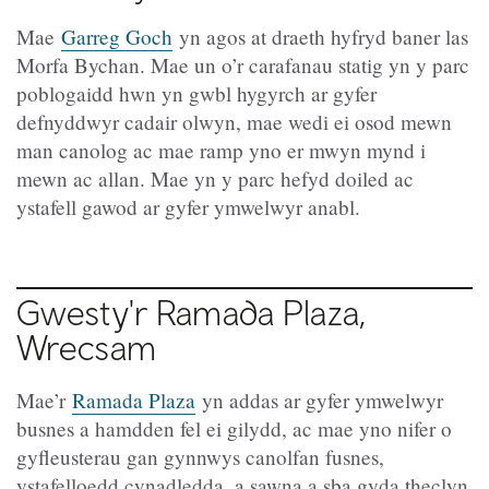
Mae
Garreg Goch
yn agos at draeth hyfryd baner las
Morfa Bychan. Mae un o’r carafanau statig yn y parc
poblogaidd hwn yn gwbl hygyrch ar gyfer
defnyddwyr cadair olwyn, mae wedi ei osod mewn
man canolog ac mae ramp yno er mwyn mynd i
mewn ac allan. Mae yn y parc hefyd doiled ac
ystafell gawod ar gyfer ymwelwyr anabl.
Gwesty'r Ramada Plaza,
Wrecsam
Mae’r
Ramada Plaza
yn addas ar gyfer ymwelwyr
busnes a hamdden fel ei gilydd, ac mae yno nifer o
gyfleusterau gan gynnwys canolfan fusnes,
ystafelloedd cynadledda, a sawna a sba gyda theclyn