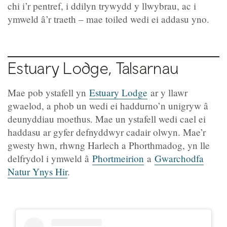
chi i’r pentref, i ddilyn trywydd y llwybrau, ac i
ymweld â’r traeth – mae toiled wedi ei addasu yno.
Estuary Lodge, Talsarnau
Mae pob ystafell yn
Estuary Lodge
ar y llawr
gwaelod, a phob un wedi ei haddurno’n unigryw â
deunyddiau moethus. Mae un ystafell wedi cael ei
haddasu ar gyfer defnyddwyr cadair olwyn. Mae’r
gwesty hwn, rhwng Harlech a Phorthmadog, yn lle
delfrydol i ymweld â
Phortmeirion
a
Gwarchodfa
Natur Ynys Hir
.