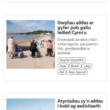
Gwyliau addas ar
gyfer pob gallu
ledled Cymru
Gwybodaeth am ddod o hyd i
wyliau hygyrch, gan gynnwys
llety, gweithgareddau ac
atyniadau.
Gwyliau blynyddol
Teulu
Rhestr
Llety
Haf
Awyr Agored
Atyniadau sy’n addas
i bobl ag awtistiaeth