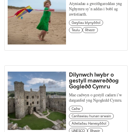
Atyniadau a gweithgareddau yng
Nghymru sy’n addas i bobl ag
awtistiaeth.
Gwyliau blynyddol
Teulu
Rhestr
Dilynwch lwybr o
gestyll mawreddog
Gogledd Cymru
Mae cadwyn o gestyll cadarn i’w
darganfod yng Ngogledd Cymru.
Cadw
Canllawiau hunan-arwain
Adeiladau Hanesyddol
UNESCO
Rhestr