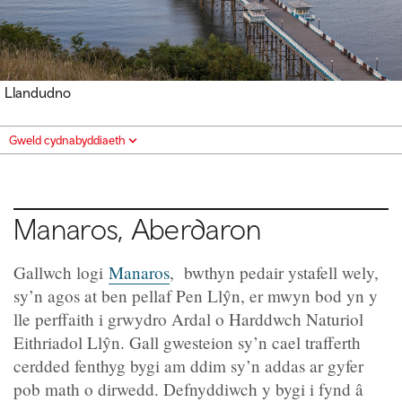
Llandudno
Gweld cydnabyddiaeth
Manaros, Aberdaron
Gallwch logi
Manaros
, bwthyn pedair ystafell wely,
sy’n agos at ben pellaf Pen Llŷn, er mwyn bod yn y
lle perffaith i grwydro Ardal o Harddwch Naturiol
Eithriadol Llŷn. Gall gwesteion sy’n cael trafferth
cerdded fenthyg bygi am ddim sy’n addas ar gyfer
pob math o dirwedd. Defnyddiwch y bygi i fynd â