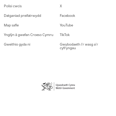
Polisi cwcis
X
Datganiad preifatrwydd
Facebook
Map safle
YouTube
Ynglŷn â gwefan Croeso Cymru
TikTok
Gweithio gyda ni
Gwybodaeth i'r wasg a'r
cyfryngau