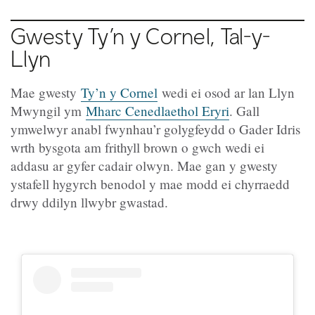
Gwesty Ty’n y Cornel, Tal-y-
Llyn
Mae gwesty
Ty’n y Cornel
wedi ei osod ar lan Llyn
Mwyngil ym
Mharc Cenedlaethol Eryri
. Gall
ymwelwyr anabl fwynhau’r golygfeydd o Gader Idris
wrth bysgota am frithyll brown o gwch wedi ei
addasu ar gyfer cadair olwyn. Mae gan y gwesty
ystafell hygyrch benodol y mae modd ei chyrraedd
drwy ddilyn llwybr gwastad.