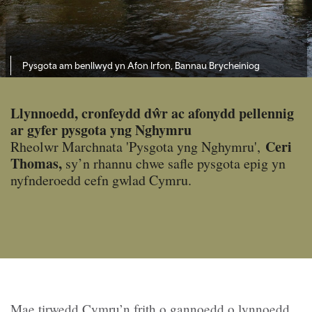
Pysgota am benllwyd yn Afon Irfon, Bannau Brycheiniog
Llynnoedd, cronfeydd dŵr ac afonydd pellennig
ar gyfer pysgota yng Nghymru
Ceri
Rheolwr Marchnata 'Pysgota yng Nghymru',
Thomas,
sy’n rhannu chwe safle pysgota epig yn
nyfnderoedd cefn gwlad Cymru.
Mae tirwedd Cymru’n frith o gannoedd o lynnoedd