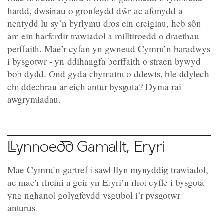
hardd, dwsinau o gronfeydd dŵr ac afonydd a
nentydd lu sy’n byrlymu dros ein creigiau, heb sôn
am ein harfordir trawiadol a milltiroedd o draethau
perffaith. Mae’r cyfan yn gwneud Cymru’n baradwys
i bysgotwr - yn ddihangfa berffaith o straen bywyd
bob dydd. Ond gyda chymaint o ddewis, ble ddylech
chi ddechrau ar eich antur bysgota? Dyma rai
awgrymiadau.
Llynnoedd
Gamallt, Eryri
Mae Cymru’n gartref i sawl llyn mynyddig trawiadol,
ac mae’r rheini a geir yn Eryri’n rhoi cyfle i bysgota
yng nghanol golygfeydd ysgubol i’r pysgotwr
anturus.