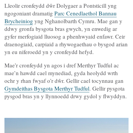
Lleolir cronfeydd dŵr Dolygaer a Pontsticill yng
ngogoniant dramatig
Parc Cenedlaethol Bannau
Brycheiniog
yng Nghanolbarth Cymru. Mae gan y
ddwy gronfa bysgota bras gwych, yn enwedig ar
gyfer merfogiaid lluosog a phenhwyaid enfawr. Ceir
draenogiaid, carpiaid a rhywogaethau o bysgod arian
yn eu niferoedd yn y cronfeydd hefyd.
Mae’r cronfeydd yn agos i dref Merthyr Tudful ac
mae’n hawdd cael mynediad, gyda heolydd wrth
ochr y rhan fwyaf o’r dŵr. Gellir cael tocynnau gan
Gymdeithas Bysgota Merthyr Tudful
. Gellir pysgota
pysgod bras yn y llynnoedd drwy gydol y flwyddyn.