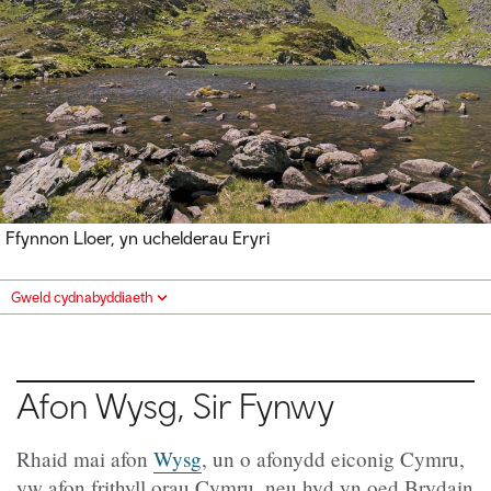
Ffynnon Lloer, yn uchelderau Eryri
Gweld cydnabyddiaeth
Afon Wysg, Sir Fynwy
Rhaid mai afon
Wysg
, un o afonydd eiconig Cymru,
yw afon frithyll orau Cymru, neu hyd yn oed Brydain