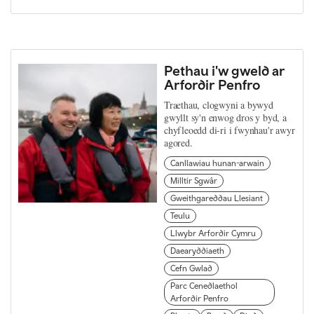
Pethau i'w gweld ar
Arfordir Penfro
Traethau, clogwyni a bywyd
gwyllt sy'n enwog dros y byd, a
chyfleoedd di-ri i fwynhau'r awyr
agored.
Canllawiau hunan-arwain
Milltir Sgwâr
Gweithgareddau Llesiant
Teulu
Llwybr Arfordir Cymru
Daearyddiaeth
Cefn Gwlad
Parc Cenedlaethol
Arfordir Penfro