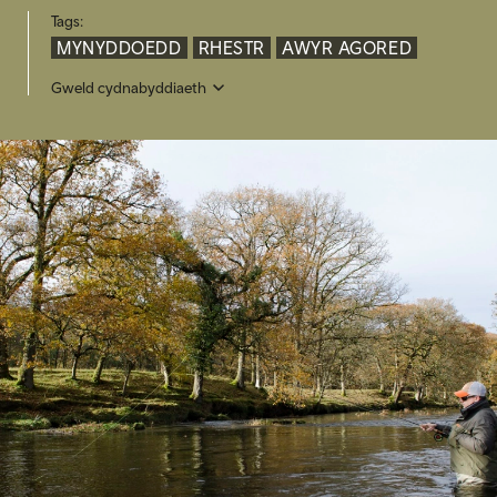
Tags:
MYNYDDOEDD
RHESTR
AWYR AGORED
Gweld cydnabyddiaeth