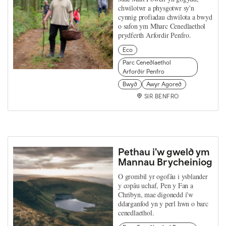
chwilotwr a physgotwr sy'n
cynnig profiadau chwilota a bwyd
o safon ym Mharc Cenedlaethol
prydferth Arfordir Penfro.
Eco
Parc Cenedlaethol
Arfordir Penfro
Bwyd
Awyr Agored
SIR BENFRO
Pethau i'w gweld ym
Mannau Brycheiniog
O grombil yr ogofâu i ysblander
y copâu uchaf, Pen y Fan a
Chribyn, mae digonedd i'w
ddarganfod yn y perl hwn o barc
cenedlaethol.