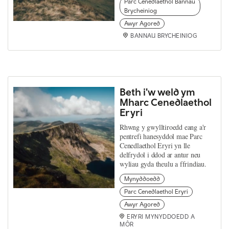
Parc Cenedlaethol Bannau
Brycheiniog
Awyr Agored
BANNAU BRYCHEINIOG
Beth i'w weld ym
Mharc Cenedlaethol
Eryri
Rhwng y gwylltiroedd eang a'r
pentrefi hanesyddol mae Parc
Cenedlaethol Eryri yn lle
delfrydol i ddod ar antur neu
wyliau gyda theulu a ffrindiau.
Mynyddoedd
Parc Cenedlaethol Eryri
Awyr Agored
ERYRI MYNYDDOEDD A
MÔR