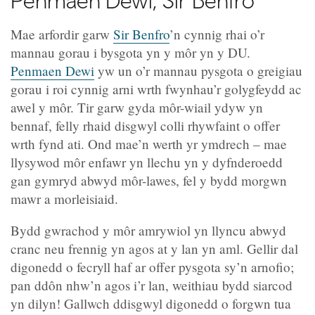
Mae arfordir garw
Sir Benfro
’n cynnig rhai o’r
mannau gorau i bysgota yn y môr yn y DU.
Penmaen Dewi
yw un o’r mannau pysgota o greigiau
gorau i roi cynnig arni wrth fwynhau’r golygfeydd ac
awel y môr. Tir garw gyda môr-wiail ydyw yn
bennaf, felly rhaid disgwyl colli rhywfaint o offer
wrth fynd ati. Ond mae’n werth yr ymdrech – mae
llysywod môr enfawr yn llechu yn y dyfnderoedd
gan gymryd abwyd môr-lawes, fel y bydd morgwn
mawr a morleisiaid.
Bydd gwrachod y môr amrywiol yn llyncu abwyd
cranc neu frennig yn agos at y lan yn aml. Gellir dal
digonedd o fecryll haf ar offer pysgota sy’n arnofio;
pan ddôn nhw’n agos i’r lan, weithiau bydd siarcod
yn dilyn! Gallwch ddisgwyl digonedd o forgwn tua