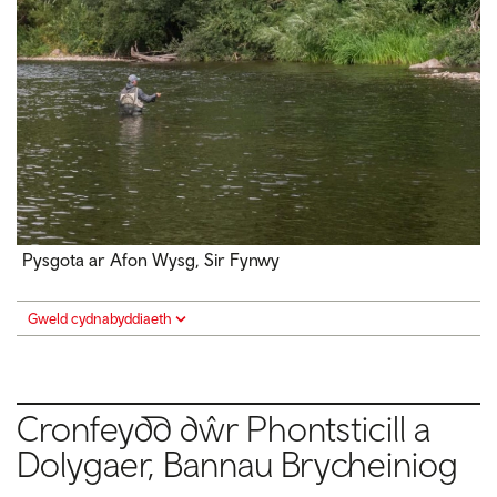
Pysgota ar Afon Wysg, Sir Fynwy
Gweld cydnabyddiaeth
Cronfeydd dŵr Phontsticill a
Dolygaer, Bannau Brycheiniog