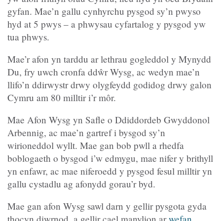
gyfan. Mae’n gallu cynhyrchu pysgod sy’n pwyso
hyd at 5 pwys – a phwysau cyfartalog y pysgod yw
tua phwys.
Mae’r afon yn tarddu ar lethrau gogleddol y Mynydd
Du, fry uwch cronfa ddŵr Wysg, ac wedyn mae’n
llifo’n ddirwystr drwy olygfeydd godidog drwy galon
Cymru am 80 milltir i’r môr.
Mae Afon Wysg yn Safle o Ddiddordeb Gwyddonol
Arbennig, ac mae’n gartref i bysgod sy’n
wirioneddol wyllt. Mae gan bob pwll a rhedfa
boblogaeth o bysgod i’w edmygu, mae nifer y brithyll
yn enfawr, ac mae niferoedd y pysgod fesul milltir yn
gallu cystadlu ag afonydd gorau’r byd.
Mae gan afon Wysg sawl darn y gellir pysgota gyda
thocyn diwrnod, a gellir cael manylion ar
wefan