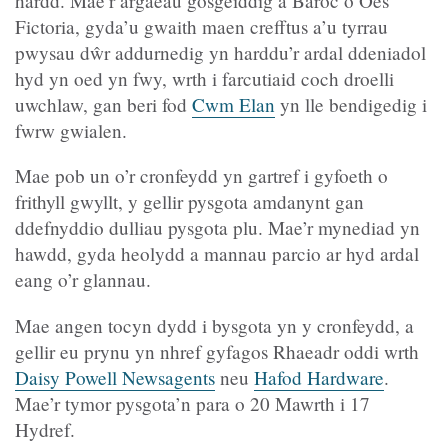
hardd. Mae’r argaeau gosgeiddig a Baróc o Oes
Fictoria, gyda’u gwaith maen crefftus a’u tyrrau
pwysau dŵr addurnedig yn harddu’r ardal ddeniadol
hyd yn oed yn fwy, wrth i farcutiaid coch droelli
uwchlaw, gan beri fod
Cwm Elan
yn lle bendigedig i
fwrw gwialen.
Mae pob un o’r cronfeydd yn gartref i gyfoeth o
frithyll gwyllt, y gellir pysgota amdanynt gan
ddefnyddio dulliau pysgota plu. Mae’r mynediad yn
hawdd, gyda heolydd a mannau parcio ar hyd ardal
eang o’r glannau.
Mae angen tocyn dydd i bysgota yn y cronfeydd, a
gellir eu prynu yn nhref gyfagos Rhaeadr oddi wrth
Daisy Powell Newsagents
neu
Hafod Hardware
.
Mae’r tymor pysgota’n para o 20 Mawrth i 17
Hydref.