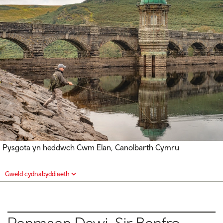
Pysgota yn heddwch Cwm Elan, Canolbarth Cymru
Gweld cydnabyddiaeth
Penmaen Dewi, Sir Benfro