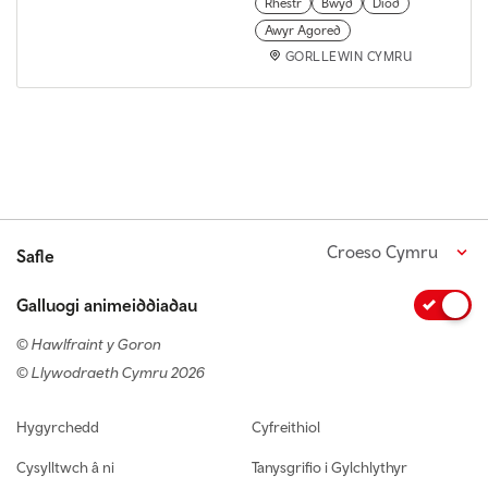
Rhestr
Bwyd
Diod
Awyr Agored
GORLLEWIN CYMRU
Croeso Cymru
Safle
Galluogi animeiddiadau
© Hawlfraint y Goron
© Llywodraeth Cymru 2026
Footer navigation
Hygyrchedd
Cyfreithiol
Cysylltwch â ni
Tanysgrifio i Gylchlythyr