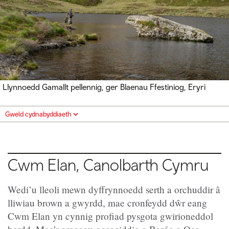
Llynnoedd Gamallt pellennig, ger Blaenau Ffestiniog, Eryri
Gweld cydnabyddiaeth
Cwm Elan, Canolbarth Cymru
Wedi’u lleoli mewn dyffrynnoedd serth a orchuddir â
lliwiau brown a gwyrdd, mae cronfeydd dŵr eang
Cwm Elan yn cynnig profiad pysgota gwirioneddol