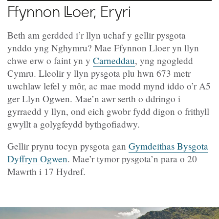
Ffynnon Lloer, Eryri
Beth am gerdded i’r llyn uchaf y gellir pysgota
ynddo yng Nghymru? Mae Ffynnon Lloer yn llyn
chwe erw o faint yn y
Carneddau
, yng ngogledd
Cymru. Lleolir y llyn pysgota plu hwn 673 metr
uwchlaw lefel y môr, ac mae modd mynd iddo o’r A5
ger Llyn Ogwen. Mae’n awr serth o ddringo i
gyrraedd y llyn, ond eich gwobr fydd digon o frithyll
gwyllt a golygfeydd bythgofiadwy.
Gellir prynu tocyn pysgota gan
Gymdeithas Bysgota
Dyffryn Ogwen
. Mae’r tymor pysgota’n para o 20
Mawrth i 17 Hydref.