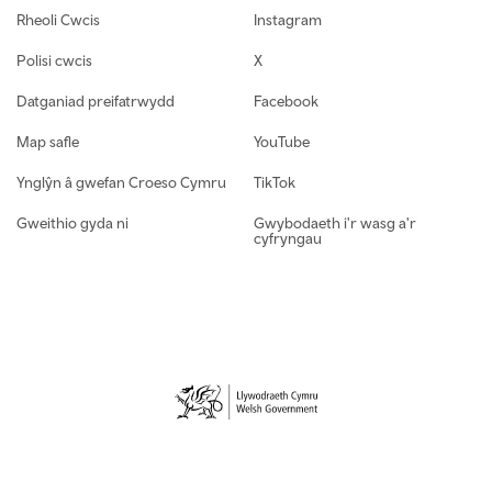
Rheoli Cwcis
Instagram
Polisi cwcis
X
Datganiad preifatrwydd
Facebook
Map safle
YouTube
Ynglŷn â gwefan Croeso Cymru
TikTok
Gweithio gyda ni
Gwybodaeth i'r wasg a'r
cyfryngau