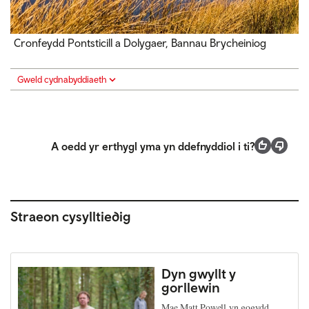
Cronfeydd Pontsticill a Dolygaer, Bannau Brycheiniog
Gweld cydnabyddiaeth
A oedd yr erthygl yma yn ddefnyddiol i ti?
Straeon cysylltiedig
Dyn gwyllt y
gorllewin
Mae Matt Powell yn gogydd,