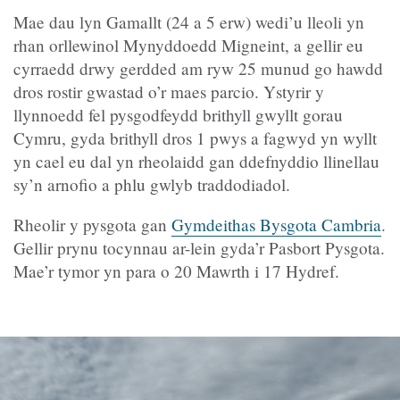
Mae dau lyn Gamallt (24 a 5 erw) wedi’u lleoli yn
rhan orllewinol Mynyddoedd Migneint, a gellir eu
cyrraedd drwy gerdded am ryw 25 munud go hawdd
dros rostir gwastad o’r maes parcio. Ystyrir y
llynnoedd fel pysgodfeydd brithyll gwyllt gorau
Cymru, gyda brithyll dros 1 pwys a fagwyd yn wyllt
yn cael eu dal yn rheolaidd gan ddefnyddio llinellau
sy’n arnofio a phlu gwlyb traddodiadol.
Rheolir y pysgota gan
Gymdeithas Bysgota Cambria
.
Gellir prynu tocynnau ar-lein gyda’r Pasbort Pysgota.
Mae’r tymor yn para o 20 Mawrth i 17 Hydref.