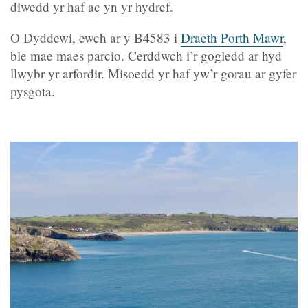
diwedd yr haf ac yn yr hydref.
O Dyddewi, ewch ar y B4583 i
Draeth Porth Mawr
,
ble mae maes parcio. Cerddwch i’r gogledd ar hyd
llwybr yr arfordir. Misoedd yr haf yw’r gorau ar gyfer
pysgota.