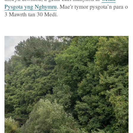
Pysgota yng Nghymru
. Mae’r tymor pysgota’n para o
3 Mawrth tan 30 Medi.