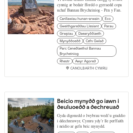
cynnig ar bedair ffordd o gyrraedd copa
uchaf Bannau Brycheiniog - Pen y Fan.
Canllawiau hunan-arwain
Eco
Gweithgareddau Llesiant
Parau
Grwpiau
Daearyddiaeth
Mynyddoedd
Cefn Gwlad
Parc Cenedlaethol Bannau
Brycheiniog
Rhestr
Awyr Agored
CANOLBARTH CYMRU
Beicio mynydd go iawn i
deuluoedd a dechreuad
Gyda digonedd o lwybrau wedi’u graddio
i ddechreuwyr, Cymru ydy’r lle perffaith
i neidio ar gefn beic mynydd.