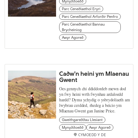
Mynyddoedd
Parc Cenedlaethol Eryri
Parc Cenedlaethol Arfordir Penfro
Parc Cenedlaethol Bannau
Brycheiniog
Awyr Agored
Cadw'n heini ym Mlaenau
Gwent
Oes gennych chi ddiddordeb mewn dod
yn fwy heini wrth fwynhau ardaloedd
hardd? Dyma ychydig o ysbrydoliaeth am
lwybrau cerdded, rhedeg a beicio ym
Mlaenau Gwent gan Janine Price.
Gweithgareddau Llesiant
Mynyddoedd
Awyr Agored
CYMOEDD Y DE