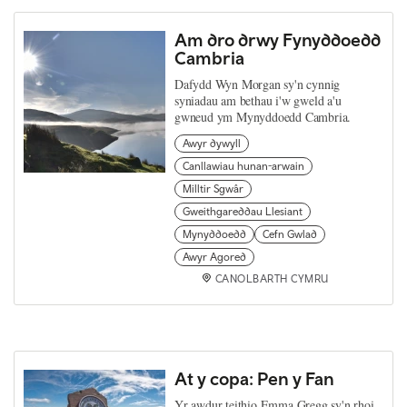
Am dro drwy Fynyddoedd
Cambria
Dafydd Wyn Morgan sy'n cynnig
syniadau am bethau i'w gweld a'u
gwneud ym Mynyddoedd Cambria.
Awyr dywyll
Canllawiau hunan-arwain
Milltir Sgwâr
Gweithgareddau Llesiant
Mynyddoedd
Cefn Gwlad
Awyr Agored
CANOLBARTH CYMRU
At y copa: Pen y Fan
Yr awdur teithio Emma Gregg sy'n rhoi