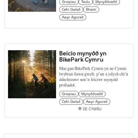
Grwpiau
Teulu
Mynyddoedd
Cefn Gwlad
Rhestr
Awyr Agored
Beicio mynydd yn
BikePark Cymru
Mae gan BikePark Cymru yn ne Cymru
lwybrau llawn gwefr, p’un a ydych chi’n
ddechreuwr neu’n feiciwr mynydd
profiadol.
Grwpiau
Mynyddoedd
Cefn Gwlad
Awyr Agored
DE CYMRU