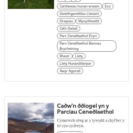
Canllawiau hunan-arwain
Eco
Gweithgareddau Llesiant
Grwpiau
Mynyddoedd
Cefn Gwlad
Parc Cenedlaethol Eryri
Parc Cenedlaethol Bannau
Brycheiniog
Rhestr
Llety
Llety Hunanddarpar
Awyr Agored
Cadw'n ddiogel yn y
Parciau Cenedlaethol
Cymerwch olwg ar y tywydd a chyflwr y
tir cyn cychwyn.