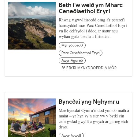
Beth i'w weld ym Mharc
Cenedlaethol Eryri
Rhwng y gwylltiroedd eang a'r pentrefi
hanesyddol mae Parc Cenedlaethol Eryri
yn lle delfrydol i ddod ar antur neu
wyliau gyda theulu a ffrindiau.
Mynyddoedd
Parc Cenedlaethol Eryri
Awyr Agored
ERYRI MYNYDDOEDD A MÔR
Byncdai yng Nghymru
Mae byncdai Cymru’n dod ymhob math a
maint – yr hyn sy’n sicr yw y bydd ein
cefn gwlad gwyllt a gwych ar garreg eich
drws.
Awyr dywyll