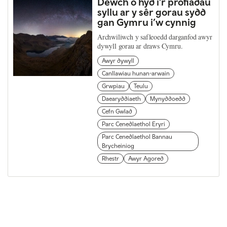
Dewch o hyd i’r profiadau
syllu ar y sêr gorau sydd
gan Gymru i’w cynnig
Archwiliwch y safleoedd darganfod awyr
dywyll gorau ar draws Cymru.
Awyr dywyll
Canllawiau hunan-arwain
Grwpiau
Teulu
Daearyddiaeth
Mynyddoedd
Cefn Gwlad
Parc Cenedlaethol Eryri
Parc Cenedlaethol Bannau
Brycheiniog
Rhestr
Awyr Agored