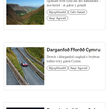
ogoniant wrth fynd am dro hamddenol -
neu heriol - at galon y genedl.
Mynyddoedd
Cefn Gwlad
Awyr Agored
Darganfod Ffordd Cymru
Dewch i ddarganfod casgliad o lwybrau
teithio trwy galon Cymru.
Mynyddoedd
Awyr Agored