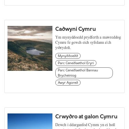
Cadwyni Cymru
Ym mynyddoedd prydferth a mawreddog
Cymru fe gewch eich syfrdanu a'ch
ysbrydoli.
Mynyddoedd
Parc Cenedlaethol Eryri
Parc Cenedlaethol Bannau
Brycheiniog
Awyr Agored
Crwydro at galon Cymru
Dewch i ddarganfod Cymru yn ei holl