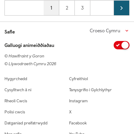
Pagination
Current page
1
Page
2
Page
3
Croeso Cymru
Safle
Galluogi animeiddiadau
© Hawlfraint y Goron
© Llywodraeth Cymru 2026
Footer navigation
Hygyrchedd
Cyfreithiol
Cysylltwch â ni
Tanysgrifio i Gylchlythyr
Rheoli Cwcis
Instagram
Polisi cwcis
X
Datganiad preifatrwydd
Facebook