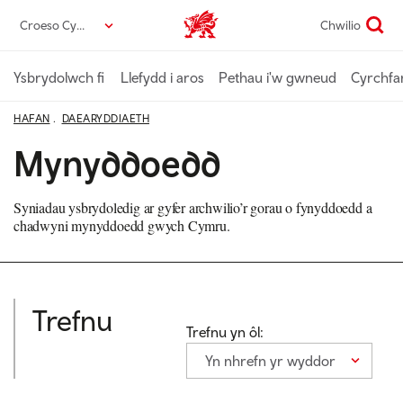
Neidio
Croeso Cymru
Chwilio
Croeso Cymru home
i’r
prif
gynnwys
Ysbrydolwch fi
Llefydd i aros
Pethau i'w gwneud
Cyrchfa
HAFAN
DAEARYDDIAETH
Mynyddoedd
Syniadau ysbrydoledig ar gyfer archwilio’r gorau o fynyddoedd a
chadwyni mynyddoedd gwych Cymru.
Trefnu
Trefnu yn ôl:
Yn nhrefn yr wyddor