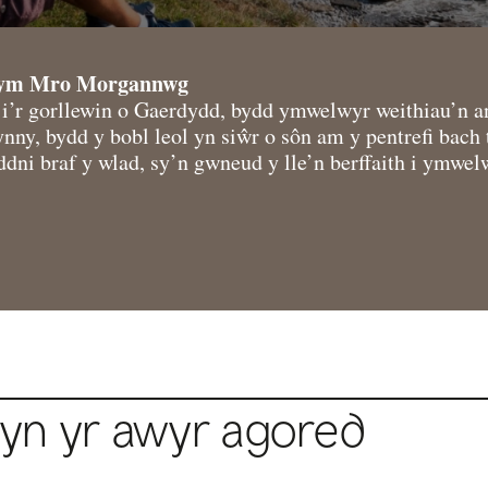
d ym Mro Morgannwg
i’r gorllewin o Gaerdydd, bydd ymwelwyr weithiau’n a
y, bydd y bobl leol yn siŵr o sôn am y pentrefi bach t
ddni braf y wlad, sy’n gwneud y lle’n berffaith i ymwe
yn yr awyr agored