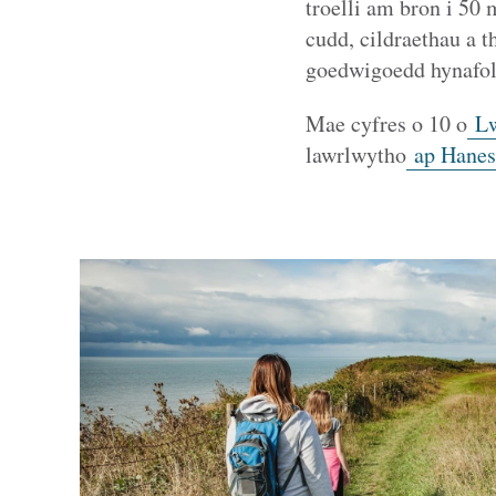
troelli am bron i 50 
cudd, cildraethau a 
goedwigoedd hynafol 
Mae cyfres o 10 o
Lw
lawrlwytho
ap Hanes