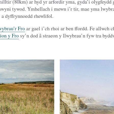
milltir (80km) ar hyd yr arfordir yma, gyda’i olygfeydd
thwyni tywod. Ymhellach i mewn i’r tir, mae yma lwyb
a dyffrynnoedd rhewlifol.
ybrau’r Fro
ar gael i’ch rhoi ar ben ffordd. Fe allwch c
ion y Fro
sy’n dod â straeon y llwybrau’n fyw tra bydd