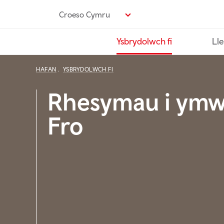
Neidio
Croeso Cymru
i’r
prif
Ysbrydolwch fi
Lle
gynnwys
HAFAN
YSBRYDOLWCH FI
Rhesymau i ymwe
Fro