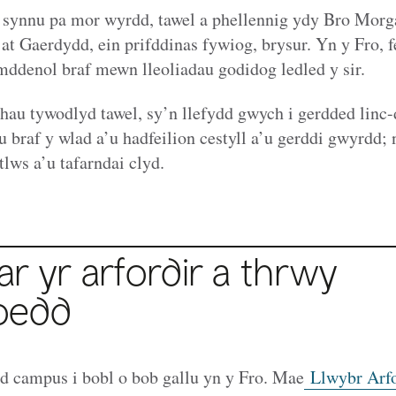
 synnu pa mor wyrdd, tawel a phellennig ydy Bro Morg
at Gaerdydd, ein prifddinas fywiog, brysur. Yn y Fro, 
mddenol braf mewn lleoliadau godidog ledled y sir.
thau tywodlyd tawel, sy’n llefydd gwych i gerdded linc-
u braf y wlad a’u hadfeilion cestyll a’u gerddi gwyrdd
tlws a’u tafarndai clyd.
r yr arfordir a thrwy
oedd
 campus i bobl o bob gallu yn y Fro. Mae
Llwybr Arfo