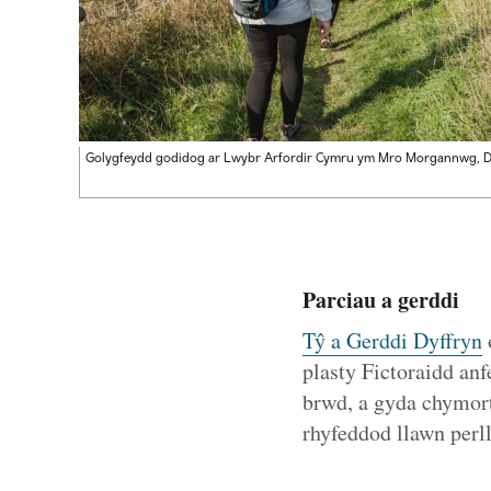
Golygfeydd godidog ar Lwybr Arfordir Cymru ym Mro Morgannwg, 
Parciau a gerddi
Tŷ a Gerddi Dyffryn
plasty Fictoraidd an
brwd, a gyda chymort
rhyfeddod llawn perll