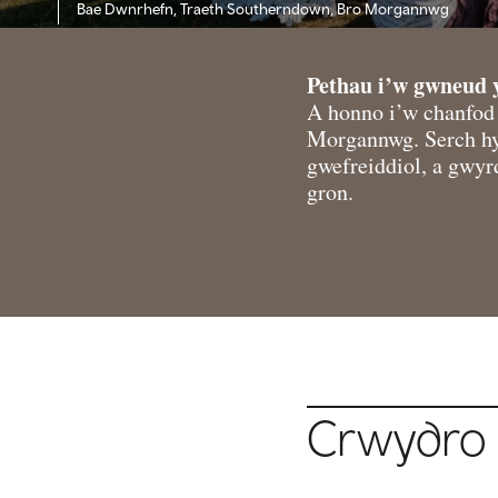
Bae Dwnrhefn, Traeth Southerndown, Bro Morgannwg
Pethau i’w gwneu
A honno i’w chanfod 
Morgannwg. Serch hynn
gwefreiddiol, a gwyr
gron.
Crwydro 