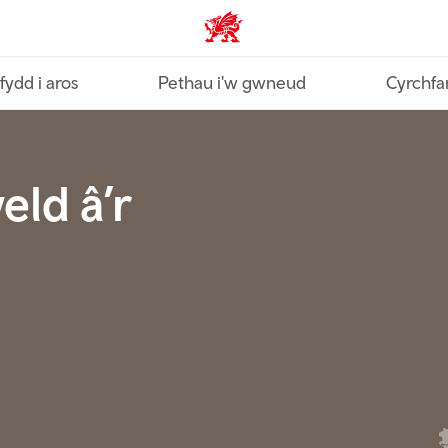
Croeso Cymru home
fydd i aros
Pethau i'w gwneud
Cyrchfa
ld â’r