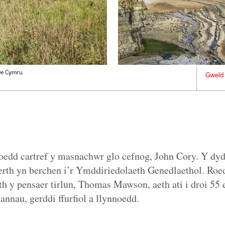
De Cymru
Gweld 
oedd cartref y masnachwr glo cefnog, John Cory. Y dyd
ferth yn berchen i’r Ymddiriedolaeth Genedlaethol. Ro
h y pensaer tirlun, Thomas Mawson, aeth ati i droi 55 
annau, gerddi ffurfiol a llynnoedd.