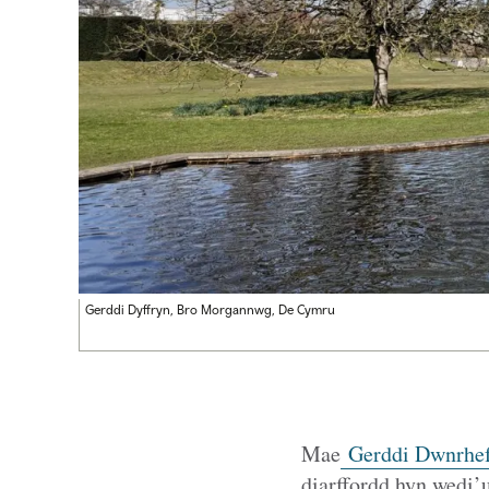
Gerddi Dyffryn, Bro Morgannwg, De Cymru
Mae
Gerddi Dwnrhe
diarffordd hyn wedi’