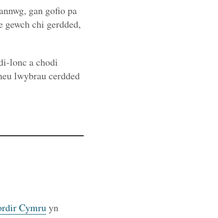
annwg, gan gofio pa
fe gewch chi gerdded,
di-lonc a chodi
; neu lwybrau cerdded
rdir Cymru
yn