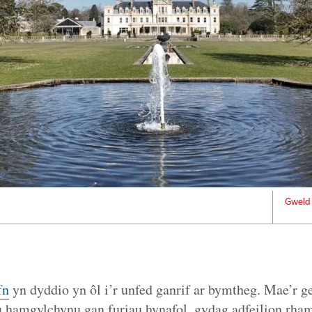
Gweld 
fn
yn dyddio yn ôl i’r unfed ganrif ar bymtheg. Mae’r ge
u hamgylchynu gan furiau hynafol, gydag adfeilion rham