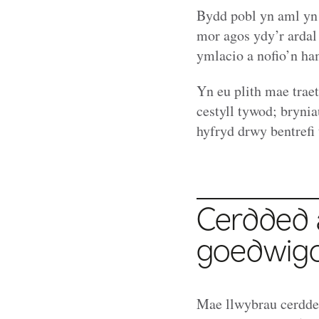
Bydd pobl yn aml yn
mor agos ydy’r ardal 
ymlacio a nofio’n ha
Yn eu plith mae trae
cestyll tywod; brynia
hyfryd drwy bentrefi 
Cerdded a
goedwig
Mae llwybrau cerdded