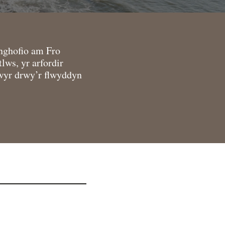
nghofio am Fro
lws, yr arfordir
lwyr drwy’r flwyddyn