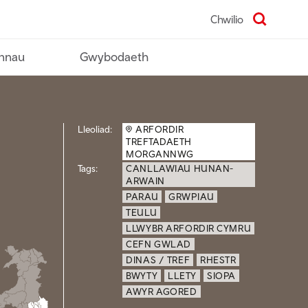
Chwilio
nnau
Gwybodaeth
Lleoliad:
ARFORDIR
TREFTADAETH
MORGANNWG
Tags:
CANLLAWIAU HUNAN-
ARWAIN
PARAU
GRWPIAU
TEULU
LLWYBR ARFORDIR CYMRU
CEFN GWLAD
DINAS / TREF
RHESTR
BWYTY
LLETY
SIOPA
AWYR AGORED