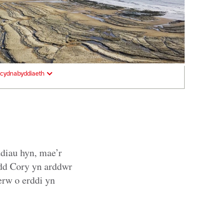
cydnabyddiaeth
diau hyn, mae’r
edd Cory yn arddwr
erw o erddi yn