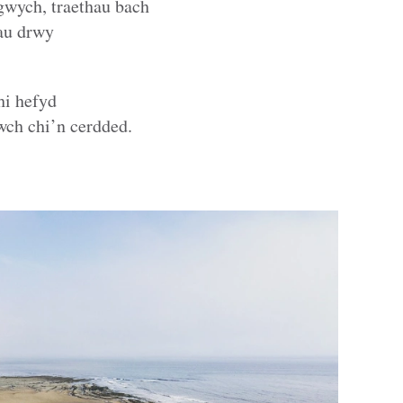
 gwych, traethau bach
rau drwy
hi hefyd
wch chi’n cerdded.