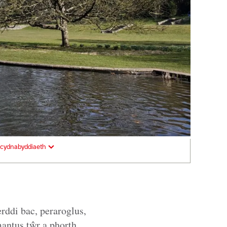
cydnabyddiaeth
rddi bac, peraroglus,
antus tŵr a phorth