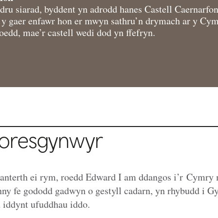
ru siarad, byddent yn adrodd hanes Castell Caernarfon 
 y gaer enfawr hon er mwyn sathru’n drymach ar y Cy
oedd, mae’r castell wedi dod yn ffefryn.
oresgynwyr
 anterth ei rym, roedd Edward I am ddangos i’r Cymry 
nny fe gododd gadwyn o gestyll cadarn, yn rhybudd i G
 iddynt ufuddhau iddo.