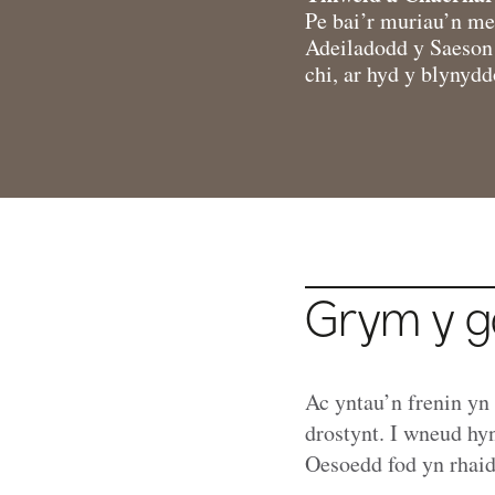
Pe bai’r muriau’n med
Adeiladodd y Saeson
chi, ar hyd y blynydd
Grym y g
Ac yntau’n frenin yn
drostynt. I wneud hy
Oesoedd fod yn rhaid