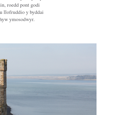
in, roedd pont godi
au llofruddio y byddai
nrhyw ymosodwyr.