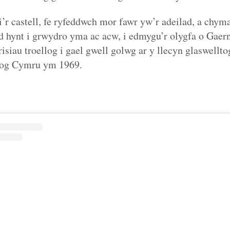
r castell, fe ryfeddwch mor fawr yw’r adeilad, a chym
 hynt i grwydro yma ac acw, i edmygu’r olygfa o Gaern
risiau troellog i gael gwell golwg ar y llecyn glaswellto
sog Cymru ym 1969.