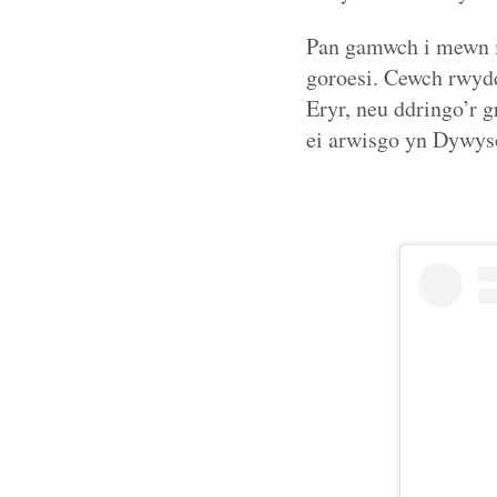
Pan gamwch i mewn i’
goroesi. Cewch rwydd
Eryr, neu ddringo’r g
ei arwisgo yn Dywy