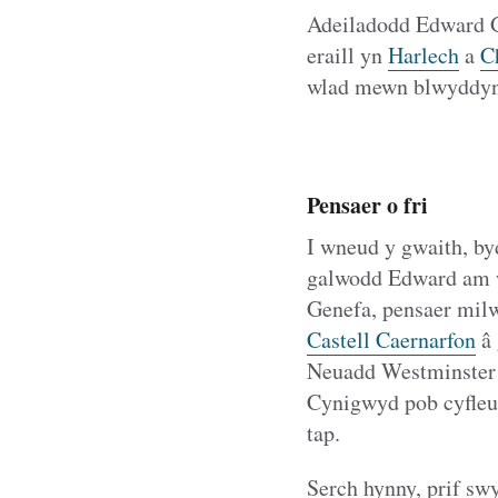
Adeiladodd Edward Ga
eraill yn
Harlech
a
C
wlad mewn blwyddyn. 
Pensaer o fri
I wneud y gwaith, by
galwodd Edward am ŵ
Genefa, pensaer mil
Castell Caernarfon
â 
Neuadd Westminster i
Cynigwyd pob cyfleus
tap.
Serch hynny, prif sw