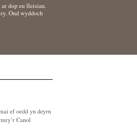
ar dop eu lleisiau.
mry. Ond wyddoch
mai ef oedd yn deyrn
ymry’r Canol