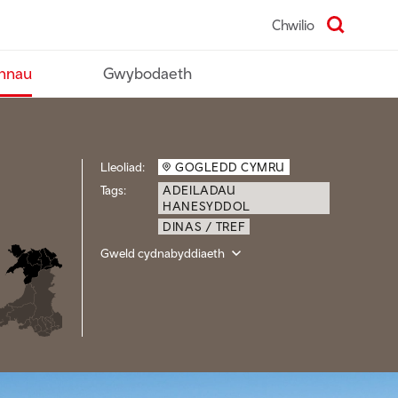
Chwilio
nnau
Gwybodaeth
Lleoliad:
GOGLEDD CYMRU
Tags:
ADEILADAU
HANESYDDOL
DINAS / TREF
Gweld cydnabyddiaeth