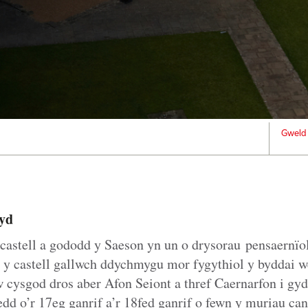
Gweld 
yd
castell a gododd y Saeson yn un o drysorau pensaernï
t y castell gallwch ddychmygu mor fygythiol y byddai w
cysgod dros aber Afon Seiont a thref Caernarfon i gyd,
dd o’r 17eg ganrif a’r 18fed ganrif o fewn y muriau can