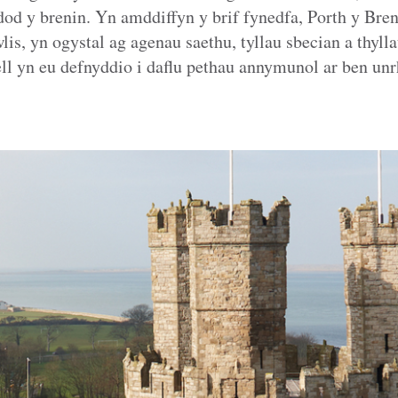
dod y brenin. Yn amddiffyn y brif fynedfa, Porth y Bren
is, yn ogystal ag agenau saethu, tyllau sbecian a thyll
ll yn eu defnyddio i daflu pethau annymunol ar ben u