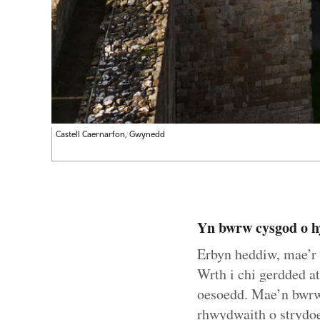
Castell Caernarfon, Gwynedd
Yn bwrw cysgod o h
Erbyn heddiw, mae’r 
Wrth i chi gerdded a
oesoedd. Mae’n bwrw 
rhwydwaith o strydoe