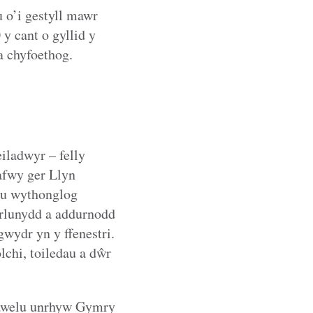
 o’i gestyll mawr
 y cant o gyllid y
a chyfoethog.
iladwyr – felly
afwy ger Llyn
au wythonglog
arlunydd a addurnodd
wydr yn y ffenestri.
chi, toiledau a dŵr
thawelu unrhyw Gymry