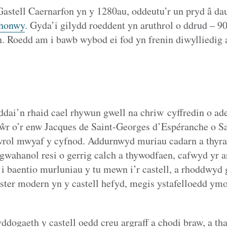
stell Caernarfon yn y 1280au, oddeutu’r un pryd â dau
honwy
. Gyda’i gilydd roeddent yn aruthrol o ddrud – 90
Roedd am i bawb wybod ei fod yn frenin diwylliedig 
ddai’n rhaid cael rhywun gwell na chriw cyffredin o ade
r o’r enw Jacques de Saint-Georges d’Espéranche o S
wrol mwyaf y cyfnod. Addurnwyd muriau cadarn a thyr
gwahanol resi o gerrig calch a thywodfaen, cafwyd yr 
 baentio murluniau y tu mewn i’r castell, a rhoddwyd g
ter modern yn y castell hefyd, megis ystafelloedd ymol
yddogaeth y castell oedd creu argraff a chodi braw, a 