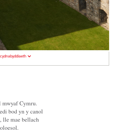
cydnabyddiaeth
ol mwyaf Cymru.
edi bod yn y canol
 lle mae bellach
oloesol.