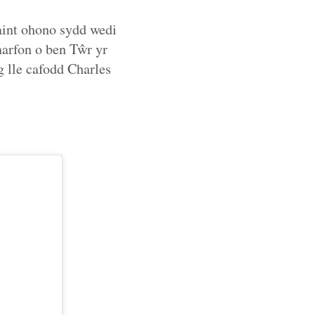
aint ohono sydd wedi
arfon o ben Tŵr yr
g lle cafodd Charles