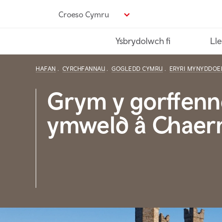
Neidio
Croeso Cymru
i’r
prif
Ysbrydolwch fi
Lle
gynnwys
HAFAN
CYRCHFANNAU
GOGLEDD CYMRU
ERYRI MYNYDDOE
Grym y gorffenn
ymweld â Chaer