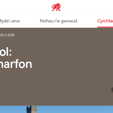
Croeso Cymru home
fydd i aros
Pethau i'w gwneud
Cyrchfa
DD A MÔR
ol:
narfon