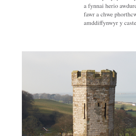
a fynnai herio awdur
fawr a chwe phorthcwl
amddiffynwyr y caste