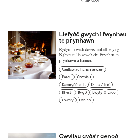
SIR GÂR
Llefydd gwych i fwynhau
te prynhawn
Rydyn ni wedi dewis ambell le yng
Nghymru lle cewch chi fwynhau te
prynhawn a hanner.
Canllawiau hunan-arwain
Parau
Grwpiau
Daearyddiaeth
Dinas / Tref
Rhestr
Bwyd
Bwyty
Diod
Gwesty
Dan do
Gwyliau gyda’r genod