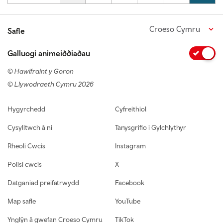
Croeso Cymru
Safle
Galluogi animeiddiadau
© Hawlfraint y Goron
© Llywodraeth Cymru 2026
Footer navigation
Hygyrchedd
Cyfreithiol
Cysylltwch â ni
Tanysgrifio i Gylchlythyr
Rheoli Cwcis
Instagram
Polisi cwcis
X
Datganiad preifatrwydd
Facebook
Map safle
YouTube
Ynglŷn â gwefan Croeso Cymru
TikTok