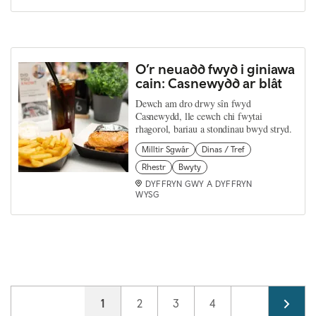
O’r neuadd fwyd i giniawa
cain: Casnewydd ar blât
Dewch am dro drwy sîn fwyd
Casnewydd, lle cewch chi fwytai
rhagorol, bariau a stondinau bwyd stryd.
Milltir Sgwâr
Dinas / Tref
Rhestr
Bwyty
DYFFRYN GWY A DYFFRYN
WYSG
Pagination
Current page
1
Page
2
Page
3
Page
4