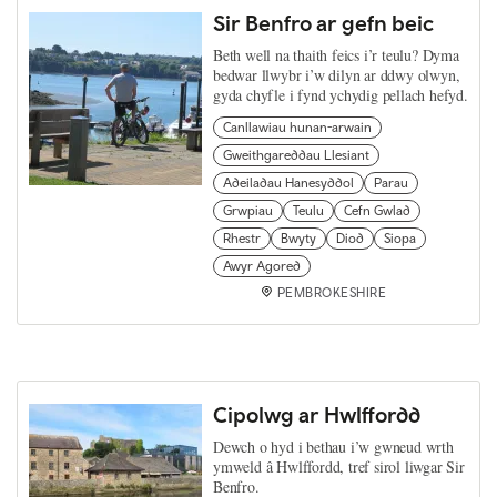
Sir Benfro ar gefn beic
Beth well na thaith feics i’r teulu? Dyma
bedwar llwybr i’w dilyn ar ddwy olwyn,
gyda chyfle i fynd ychydig pellach hefyd.
Canllawiau hunan-arwain
Gweithgareddau Llesiant
Adeiladau Hanesyddol
Parau
Grwpiau
Teulu
Cefn Gwlad
Rhestr
Bwyty
Diod
Siopa
Awyr Agored
PEMBROKESHIRE
Cipolwg ar Hwlffordd
Dewch o hyd i bethau i’w gwneud wrth
ymweld â Hwlffordd, tref sirol liwgar Sir
Benfro.