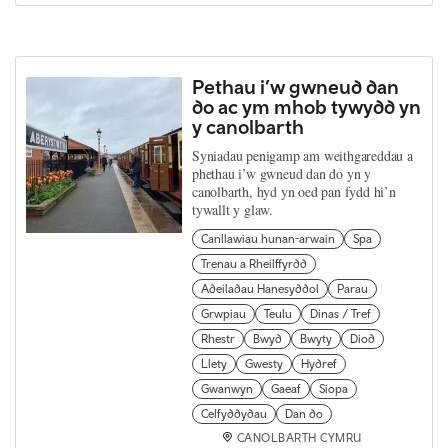
Pethau i’w gwneud dan
do ac ym mhob tywydd yn
y canolbarth
Syniadau penigamp am weithgareddau a
phethau i’w gwneud dan do yn y
canolbarth, hyd yn oed pan fydd hi’n
tywallt y glaw.
Canllawiau hunan-arwain
Spa
Trenau a Rheilffyrdd
Adeiladau Hanesyddol
Parau
Grwpiau
Teulu
Dinas / Tref
Rhestr
Bwyd
Bwyty
Diod
Llety
Gwesty
Hydref
Gwanwyn
Gaeaf
Siopa
Celfyddydau
Dan do
CANOLBARTH CYMRU