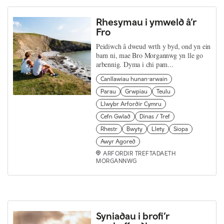
Rhesymau i ymweld â’r
Fro
Peidiwch â dweud wrth y byd, ond yn ein
barn ni, mae Bro Morgannwg yn lle go
arbennig. Dyma i chi pam...
Canllawiau hunan-arwain
Parau
Grwpiau
Teulu
Llwybr Arfordir Cymru
Cefn Gwlad
Dinas / Tref
Rhestr
Bwyty
Llety
Siopa
Awyr Agored
ARFORDIR TREFTADAETH
MORGANNWG
Syniadau i brofi’r