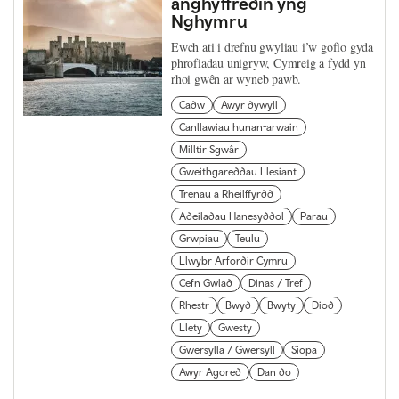
anghyffredin yng
Nghymru
Ewch ati i drefnu gwyliau i’w gofio gyda
phrofiadau unigryw, Cymreig a fydd yn
rhoi gwên ar wyneb pawb.
Cadw
Awyr dywyll
Canllawiau hunan-arwain
Milltir Sgwâr
Gweithgareddau Llesiant
Trenau a Rheilffyrdd
Adeiladau Hanesyddol
Parau
Grwpiau
Teulu
Llwybr Arfordir Cymru
Cefn Gwlad
Dinas / Tref
Rhestr
Bwyd
Bwyty
Diod
Llety
Gwesty
Gwersylla / Gwersyll
Siopa
Awyr Agored
Dan do