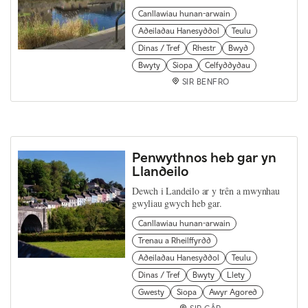
Canllawiau hunan-arwain
Adeiladau Hanesyddol
Teulu
Dinas / Tref
Rhestr
Bwyd
Bwyty
Siopa
Celfyddydau
SIR BENFRO
Penwythnos heb gar yn
Llandeilo
Dewch i Landeilo ar y trên a mwynhau
gwyliau gwych heb gar.
Canllawiau hunan-arwain
Trenau a Rheilffyrdd
Adeiladau Hanesyddol
Teulu
Dinas / Tref
Bwyty
Llety
Gwesty
Siopa
Awyr Agored