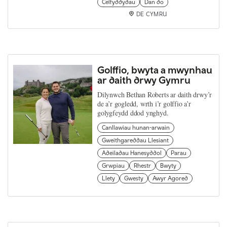
Celfyddydau
Dan do
DE CYMRU
Golffio, bwyta a mwynhau
ar daith drwy Gymru
Dilynwch Bethan Roberts ar daith drwy’r
de a’r gogledd, wrth i’r golffio a’r
golygfeydd ddod ynghyd.
Canllawiau hunan-arwain
Gweithgareddau Llesiant
Adeiladau Hanesyddol
Parau
Grwpiau
Rhestr
Bwyty
Llety
Gwesty
Awyr Agored