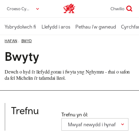
Neidio
Croeso Cymru
Chwilio
Croeso Cymru home
i’r
prif
gynnwys
Ysbrydolwch fi
Llefydd i aros
Pethau i'w gwneud
Cyrchfa
HAFAN
BWYD
Bwyty
Dewch o hyd i'r llefydd gorau i fwyta yng Nghymru - rhai o safon
da fel Michelin i'r tafarndai lleol.
Trefnu
Trefnu yn ôl:
Mwyaf newydd i hynaf