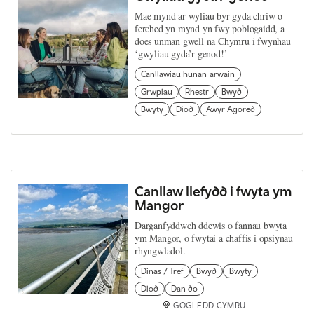
Mae mynd ar wyliau byr gyda chriw o
ferched yn mynd yn fwy poblogaidd, a
does unman gwell na Chymru i fwynhau
‘gwyliau gyda’r genod!’
Canllawiau hunan-arwain
Grwpiau
Rhestr
Bwyd
Bwyty
Diod
Awyr Agored
Canllaw llefydd i fwyta ym
Mangor
Darganfyddwch ddewis o fannau bwyta
ym Mangor, o fwytai a chaffis i opsiynau
rhyngwladol.
Dinas / Tref
Bwyd
Bwyty
Diod
Dan do
GOGLEDD CYMRU