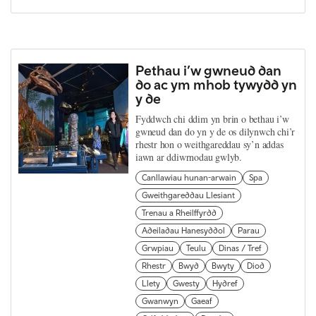
Pethau i’w gwneud dan
do ac ym mhob tywydd yn
y de
Fyddwch chi ddim yn brin o bethau i’w
gwneud dan do yn y de os dilynwch chi’r
rhestr hon o weithgareddau sy’n addas
iawn ar ddiwrnodau gwlyb.
Canllawiau hunan-arwain
Spa
Gweithgareddau Llesiant
Trenau a Rheilffyrdd
Adeiladau Hanesyddol
Parau
Grwpiau
Teulu
Dinas / Tref
Rhestr
Bwyd
Bwyty
Diod
Llety
Gwesty
Hydref
Gwanwyn
Gaeaf