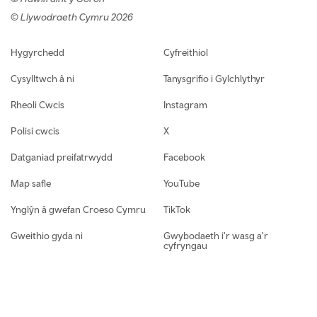
© Llywodraeth Cymru 2026
Footer navigation
Hygyrchedd
Cyfreithiol
Cysylltwch â ni
Tanysgrifio i Gylchlythyr
Rheoli Cwcis
Instagram
Polisi cwcis
X
Datganiad preifatrwydd
Facebook
Map safle
YouTube
Ynglŷn â gwefan Croeso Cymru
TikTok
Gweithio gyda ni
Gwybodaeth i'r wasg a'r
cyfryngau