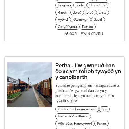
Grwpiau
Teulu
Dinas / Tref
Rhestr
Bwyd
Diod
Llety
Hydref
Gwanwyn
Gaeaf
Celfyddydau
Dan do
GORLLEWIN CYMRU
Pethau i’w gwneud dan
do ac ym mhob tywydd yn
y canolbarth
Syniadau penigamp am weithgareddau a
phethau i’w gwneud dan do yn y
canolbarth, hyd yn oed pan fydd hi’n
tywallt y glaw.
Canllawiau hunan-arwain
Spa
Trenau a Rheilffyrdd
Adeiladau Hanesyddol
Parau