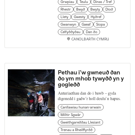
Grwpiau
Teulu
Dinas / Tref
Rhestr
Bwyd
Bwyty
Diod
Llety
Gwesty
Hydref
Gwanwyn
Gaeaf
Siopa
Celfyddydau
Dan do
CANOLBARTH CYMRU
Pethau i’w gwneud dan
do ym mhob tywydd yn y
gogledd
Anturiaethau dan do i bawb – gyda
digonedd i gadw’r holl deulu’n hapus.
Canllawiau hunan-arwain
Milltir Sgwâr
Gweithgareddau Llesiant
Trenau a Rheilffyrdd