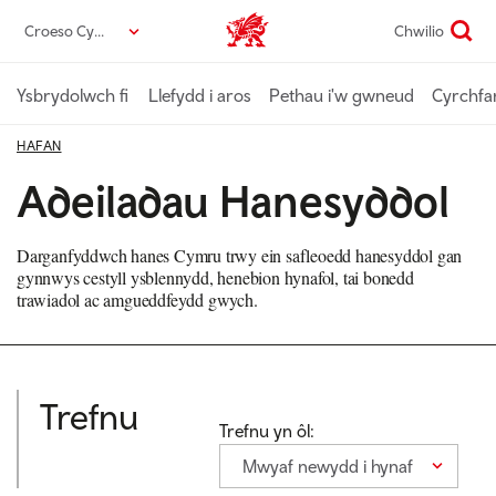
Neidio
Croeso Cymru
Chwilio
Croeso Cymru home
i’r
prif
gynnwys
Ysbrydolwch fi
Llefydd i aros
Pethau i'w gwneud
Cyrchfa
HAFAN
Adeiladau Hanesyddol
Darganfyddwch hanes Cymru trwy ein safleoedd hanesyddol gan
gynnwys cestyll ysblennydd, henebion hynafol, tai bonedd
trawiadol ac amgueddfeydd gwych.
Trefnu
Trefnu yn ôl:
Mwyaf newydd i hynaf