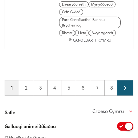
Daearyddiaeth
Mynyddoedd
Cefn Gwlad
Parc Cenedlaethol Bannau
Brycheiniog
Rhestr
Llety
Awyr Agored
CANOLBARTH CYMRU
Pagination
Current page
1
Page
2
Page
3
Page
4
Page
5
Page
6
Page
7
Page
8
Page
9
Croeso Cymru
Safle
Galluogi animeiddiadau
© Hawlfraint y Goron