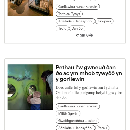
Canllawiau hunan-arwain
Teithiau Tywys
Adeiladau Hanesyddol
Grwpiau
Teulu
Dan do
SIR GÂR
Pethau i’w gwneud dan
do ac ym mhob tywydd yn
y gorllewin
Does unlle fel y gorllewin am fyd natur.
Ond mae’n lle penigamp hefyd i grwydro
dan do.
Canllawiau hunan-arwain
Milltir Sgwâr
Gweithgareddau Llesiant
Adeiladau Hanesyddol
Parau