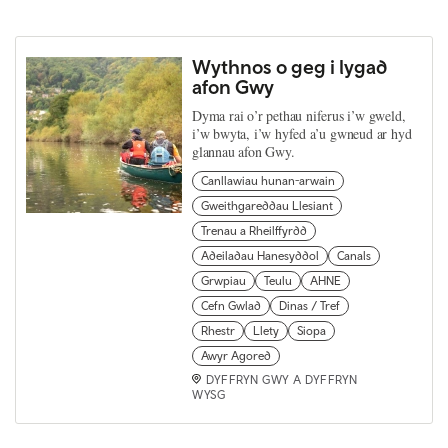
Wythnos o geg i lygad
afon Gwy
Dyma rai o’r pethau niferus i’w gweld,
i’w bwyta, i’w hyfed a’u gwneud ar hyd
glannau afon Gwy.
Canllawiau hunan-arwain
Gweithgareddau Llesiant
Trenau a Rheilffyrdd
Adeiladau Hanesyddol
Canals
Grwpiau
Teulu
AHNE
Cefn Gwlad
Dinas / Tref
Rhestr
Llety
Siopa
Awyr Agored
DYFFRYN GWY A DYFFRYN
WYSG