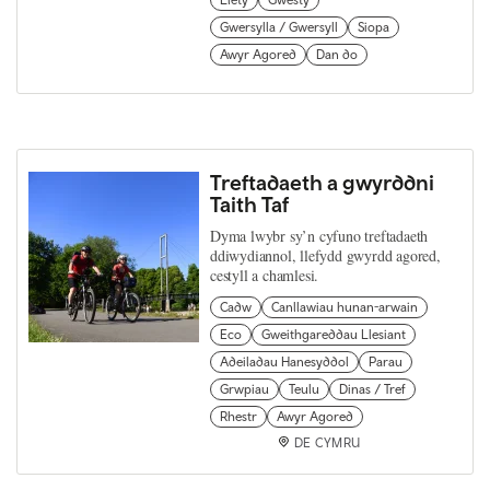
Llety
Gwesty
Gwersylla / Gwersyll
Siopa
Awyr Agored
Dan do
Treftadaeth a gwyrddni
Taith Taf
Dyma lwybr sy’n cyfuno treftadaeth
ddiwydiannol, llefydd gwyrdd agored,
cestyll a chamlesi.
Cadw
Canllawiau hunan-arwain
Eco
Gweithgareddau Llesiant
Adeiladau Hanesyddol
Parau
Grwpiau
Teulu
Dinas / Tref
Rhestr
Awyr Agored
DE CYMRU