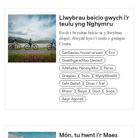
Llwybrau beicio gwych i’r
teulu yng Nghymru
Ewch i fwynhau beicio ar y llwybrau
diogel, rhwydd hyn i’r teulu o gwmpas
Cymru.
Canllawiau hunan-arwain
Eco
Gweithgareddau Llesiant
Adeiladau Hanesyddol
Parau
Grwpiau
Teulu
Mynyddoedd
Cefn Gwlad
Dinas / Tref
Rhestr
Bwyd
Diod
Siopa
Awyr Agored
Môn, tu hwnt i’r Maes