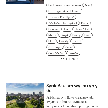
Canllawiau hunan-arwain
Spa
Gweithgareddau Llesiant
Trenau a Rheilffyrdd
Adeiladau Hanesyddol
Parau
Grwpiau
Teulu
Dinas / Tref
Rhestr
Bwyd
Bwyty
Diod
Llety
Gwesty
Hydref
Gwanwyn
Gaeaf
Celfyddydau
Dan do
DE CYMRU
Syniadau am wyliau yn y
de
Prifddinas sy’n llawn creadigrwydd,
llwybrau arfordirol, cymunedau
byrlymus, a llonyddwch pur i gyd mewn