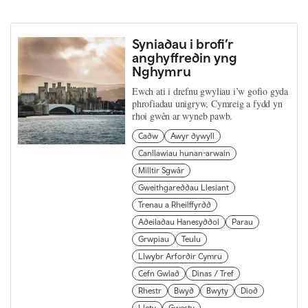
Syniadau i brofi’r
anghyffredin yng
Nghymru
Ewch ati i drefnu gwyliau i’w gofio gyda
phrofiadau unigryw, Cymreig a fydd yn
rhoi gwên ar wyneb pawb.
Cadw
Awyr dywyll
Canllawiau hunan-arwain
Milltir Sgwâr
Gweithgareddau Llesiant
Trenau a Rheilffyrdd
Adeiladau Hanesyddol
Parau
Grwpiau
Teulu
Llwybr Arfordir Cymru
Cefn Gwlad
Dinas / Tref
Rhestr
Bwyd
Bwyty
Diod