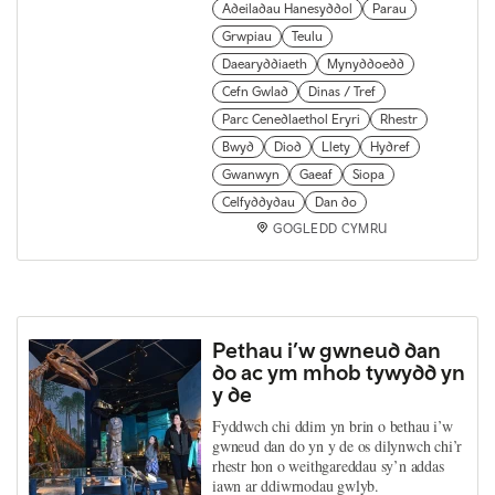
Adeiladau Hanesyddol
Parau
Grwpiau
Teulu
Daearyddiaeth
Mynyddoedd
Cefn Gwlad
Dinas / Tref
Parc Cenedlaethol Eryri
Rhestr
Bwyd
Diod
Llety
Hydref
Gwanwyn
Gaeaf
Siopa
Celfyddydau
Dan do
GOGLEDD CYMRU
Pethau i’w gwneud dan
do ac ym mhob tywydd yn
y de
Fyddwch chi ddim yn brin o bethau i’w
gwneud dan do yn y de os dilynwch chi’r
rhestr hon o weithgareddau sy’n addas
iawn ar ddiwrnodau gwlyb.