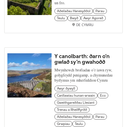
un fro.
Adeiladau Hanesyddol
Parau
Teulu
Bwyd
Awyr Agored
DE CYMRU
Y canolbarth: darn o’n
gwlad sy’n gwahodd
Mwynhewch brofiadau o’r iawn ryw,
golygfeydd penigamp, a chymunedau
byrlymus ym mherfeddion Cymru
Awyr dywyll
Canllawiau hunan-arwain
Eco
Gweithgareddau Llesiant
Trenau a Rheilffyrdd
Adeiladau Hanesyddol
Parau
Grwpiau
Teulu