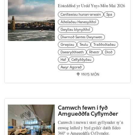
Eisteddfod yr Urdd Ynys Môn Mai 2026
Canllawiau hunan-arwain
Spa
Adeiladau Hanesyddol
Gwyliau blynyddol
Diwrnod Santes Dwynwen
Grwpiau
Teulu
Traddodiadau
Daearyddiaeth
Rhestr
Diod
Haf
Celfyddydau
Awyr Agored
YNYS MÔN
Camwch fewn i fyd
Amgueddfa Cyflymder
Camwch i mewn i stori gyflymder sy’n
enwog ledled y byd gyda’r daith fideo
360° o Amgueddfa Cyflymder.