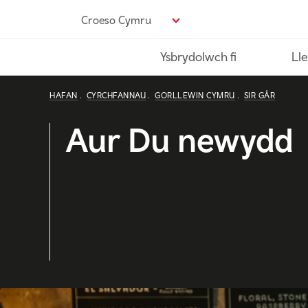
Neidio
Croeso Cymru
i’r
prif
Ysbrydolwch fi
Lle
gynnwys
HAFAN
CYRCHFANNAU
GORLLEWIN CYMRU
SIR GÂR
Aur Du newydd