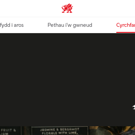
Croeso Cymru home
fydd i aros
Pethau i'w gwneud
Cyrchfa