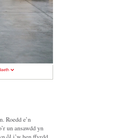
iaeth
an. Roedd e’n
 o’r un ansawdd yn
n ôl i’w hen ffyrdd