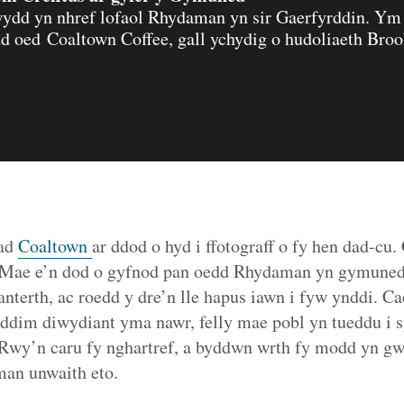
wydd yn nhref lofaol Rhydaman yn sir Gaerfyrddin. Ym
d oed Coaltown Coffee, gall ychydig o hudoliaeth Bro
iad
Coaltown
ar ddod o hyd i ffotograff o fy hen dad-cu.
u. Mae e’n dod o gyfnod pan oedd Rhydaman yn gymuned
 anterth, ac roedd y dre’n lle hapus iawn i fyw ynddi. C
 ddim diwydiant yma nawr, felly mae pobl yn tueddu i s
a. Rwy’n caru fy nghartref, a byddwn wrth fy modd yn gw
an unwaith eto.