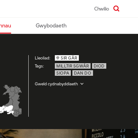
Chwilio
nnau
Gwybodaeth
Lleoliad:
SIR GÂR
Tags:
MILLTIR SGWÂR
DIOD
SIOPA
DAN DO
Gweld cydnabyddiaeth