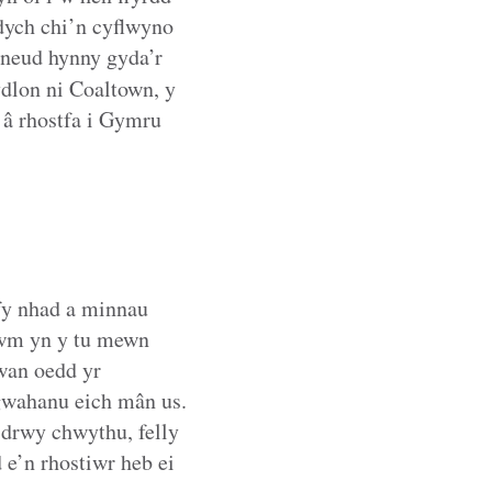
dych chi’n cyflwyno
wneud hynny gyda’r
ydlon ni Coaltown, y
â rhostfa i Gymru
 fy nhad a minnau
rwm yn y tu mewn
gwan oedd yr
gwahanu eich mân us.
a drwy chwythu, felly
 e’n rhostiwr heb ei