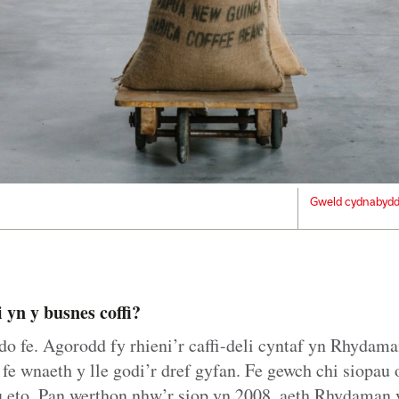
Gweld cydnabydd
 yn y busnes coffi?
do fe. Agorodd fy rhieni’r caffi-deli cyntaf yn Rhydam
 fe wnaeth y lle godi’r dref gyfan. Fe gewch chi siopau
u eto. Pan werthon nhw’r siop yn 2008, aeth Rhydaman y