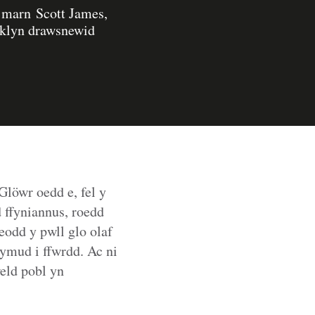
 marn Scott James,
oklyn drawsnewid
 Glöwr oedd e, fel y
 ffyniannus, roedd
aeodd y pwll glo olaf
ymud i ffwrdd. Ac ni
eld pobl yn