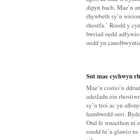
dipyn bach. Mae’n an
rhywbeth sy’n wirion
rhostfa
.
’ Roedd y cyn
bwriad oedd adfywio
oedd yn canolbwyntio
Sut mae cychwyn rh
Mae’n costio’n ddrud
adeiladu ein rhosti
sy’n troi ac yn aflo
hambwrdd oeri. Bydd
Ond fe wnaethon ni ei
roedd hi’n glawio us 