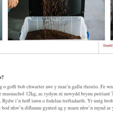
Gweld 
o?
 o goffi bob chwarter awr y mae’n gallu rhostio. Fe wn
wr masnachol 12kg, ac rydym ni newydd brynu peiriant
 Rydw i’n hoff iawn o fodelau treftadaeth. Yr unig bro
 bod nhw’n diflannu gynted ag y maen nhw’n mynd ar y