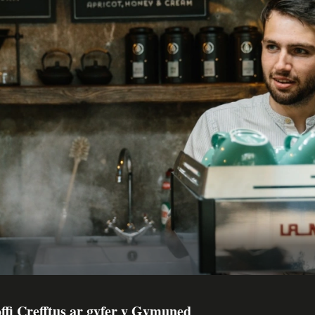
ffi Crefftus ar gyfer y Gymuned