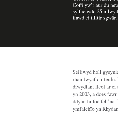
Coffi yw’r aur du ne
sylfaenydd 25 mlwyd
ffawd ei filltir sgwâr.
Seiliwyd holl gysyn
rhan fwyaf o’r teul
diwydiant lleol ar ei
yn 2003, a does fawr
ddylai hi fod fel ’n
ymfalchïo yn Rhydam