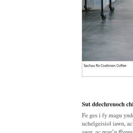
Sachau ffa Coaltown Coffee
Sut ddechreuoch chi
Fe ges i fy magu ynd
uchelgeisiol iawn, ac
agor, ac mae’n ffynn