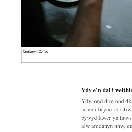
Coaltown Coffee
Ydy e’n dal i weithi
Ydy, ond dim ond 4kg
arian i brynu rhosti
bywyd lawer yn haws.
alw amdanyn nhw, eu