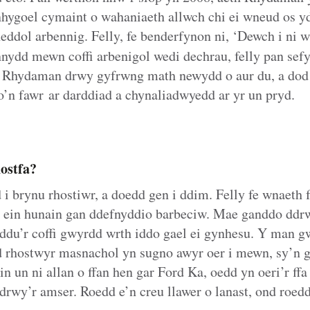
hygoel cymaint o wahaniaeth allwch chi ei wneud os y
eddol arbennig. Felly, fe benderfynon ni, ‘Dewch i ni 
nydd mewn coffi arbenigol wedi dechrau, felly pan sef
 Rhydaman drwy gyfrwng math newydd o aur du, a dod 
’n fawr ar darddiad a chynaliadwyedd ar yr un pryd.
ostfa?
 i brynu rhostiwr, a doedd gen i ddim. Felly fe wnaeth
wr ein hunain gan ddefnyddio barbeciw. Mae ganddo dd
nyddu’r coffi gwyrdd wrth iddo gael ei gynhesu. Y man 
 rhostwyr masnachol yn sugno awyr oer i mewn, sy’n 
n un ni allan o ffan hen gar Ford Ka, oedd yn oeri’r ff
drwy’r amser. Roedd e’n creu llawer o lanast, ond roedd