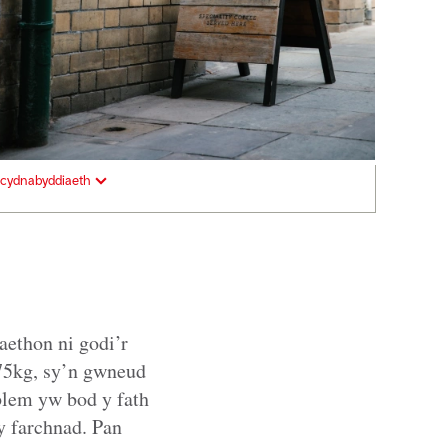
cydnabyddiaeth
aethon ni godi’r
 75kg, sy’n gwneud
blem yw bod y fath
 farchnad. Pan