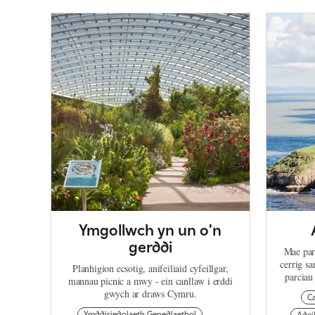
Ymgollwch yn un o'n
gerddi
Mae par
cerrig s
Planhigion ecsotig, anifeiliaid cyfeillgar,
parciau
mannau picnic a mwy - ein canllaw i erddi
gwych ar draws Cymru.
C
Ymddiriedolaeth Genedlaethol