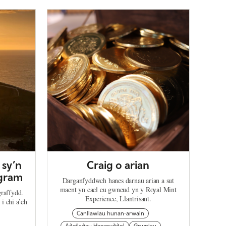
 sy’n
Craig o arian
agram
Darganfyddwch hanes darnau arian a sut
maent yn cael eu gwneud yn y Royal Mint
graffydd.
Experience, Llantrisant.
i chi a’ch
Canllawiau hunan-arwain