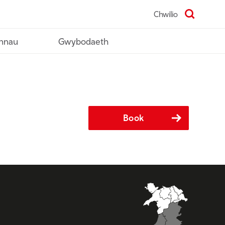
Chwilio
nnau
Gwybodaeth
Book