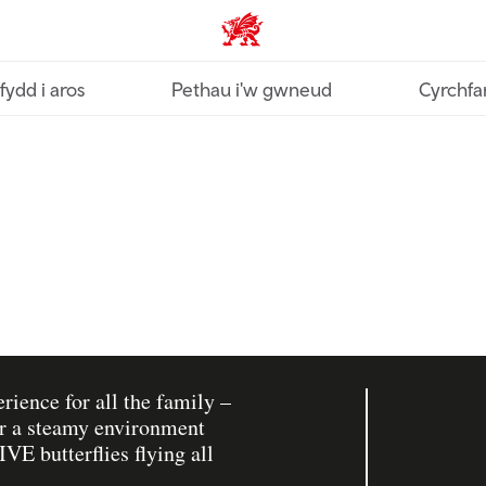
Croeso Cymru home
fydd i aros
Pethau i'w gwneud
Cyrchfa
rience for all the family –
er a steamy environment
IVE butterflies flying all