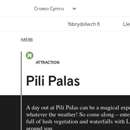
Neidio
Croeso Cymru
i’r
prif
Ysbrydolwch fi
Lle
gynnwys
HAFAN
ATTRACTION
Pili Palas
A day out at Pili Palas can be a magical expe
whatever the weather! So come along – ent
full of lush vegetation and waterfalls with L
around you.