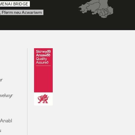
MENAI BRIDGE
, Fferm neu Acwariwm
yr
welwyr
 Anabl
u