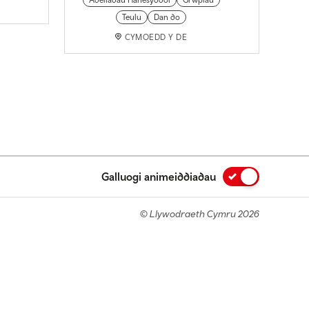
Adeiladau Hanesyddol
Grwpiau
Teulu
Dan do
CYMOEDD Y DE
Galluogi animeiddiadau
© Llywodraeth Cymru 2026