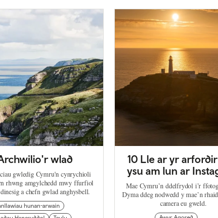
Archwilio'r wlad
10 Lle ar yr arfordir
ysu am lun ar Inst
ciau gwledig Cymru'n cynrychioli
arn rhwng amgylchedd mwy ffurfiol
Mae Cymru’n ddelfrydol i’r ffoto
 dinesig a chefn gwlad anghysbell.
Dyma ddeg nodwedd y mae’n rhaid 
camera eu gweld.
anllawiau hunan-arwain
Awyr Agored