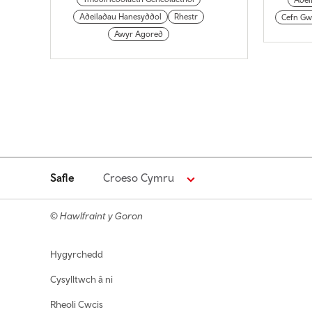
Adei
Adeiladau Hanesyddol
Rhestr
Cefn Gw
Awyr Agored
Safle
Croeso Cymru
© Hawlfraint y Goron
Footer navigation
Hygyrchedd
Cysylltwch â ni
Rheoli Cwcis