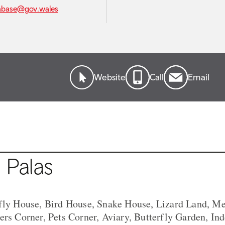
abase@gov.wales
Website
Call
Email
i Palas
rfly House, Bird House, Snake House, Lizard Land, Me
ers Corner, Pets Corner, Aviary, Butterfly Garden, In