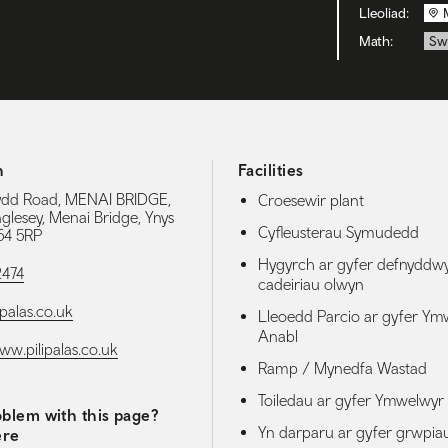
Lleoliad:
Math:
Sw
h
Facilities
dd Road, MENAI BRIDGE,
Croesewir plant
nglesey, Menai Bridge, Ynys
Cyfleusterau Symudedd
54 5RP
Hygyrch ar gyfer defnyddw
2474
cadeiriau olwyn
palas.co.uk
Lleoedd Parcio ar gyfer Ym
Anabl
ww.pilipalas.co.uk
Ramp / Mynedfa Wastad
Toiledau ar gyfer Ymwelwyr
blem with this page?
Yn darparu ar gyfer grwpia
ere