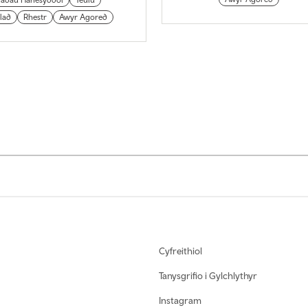
ladau Hanesyddol
Teulu
lad
Rhestr
Awyr Agored
Cyfreithiol
Tanysgrifio i Gylchlythyr
Instagram