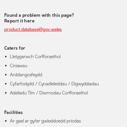
TripAdvisor
Found a problem with this page?
Report it here
product.database@gov.wales
Caters for
Lletygarwch Corfforaethol
Ciniawau
Arddangosfeydd
Cyfarfodydd / Cynadleleddau / Digwyddiadau
Adeiladu Tîm / Diwrnodau Corfforaethol
Facilities
Ar gael ar gyfer gwleddoedd priodas