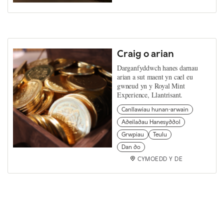
Craig o arian
Darganfyddwch hanes darnau
arian a sut maent yn cael eu
gwneud yn y Royal Mint
Experience, Llantrisant.
Canllawiau hunan-arwain
Adeiladau Hanesyddol
Grwpiau
Teulu
Dan do
CYMOEDD Y DE