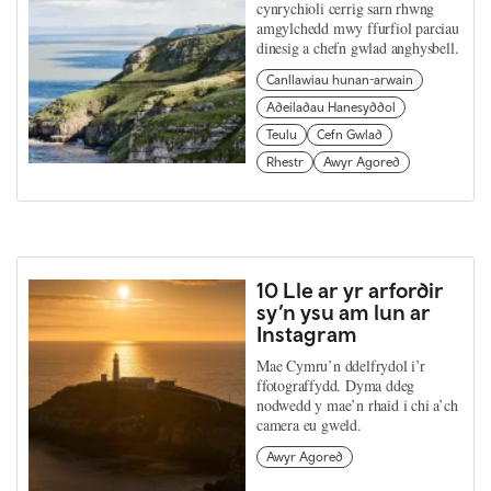
cynrychioli cerrig sarn rhwng
amgylchedd mwy ffurfiol parciau
dinesig a chefn gwlad anghysbell.
Canllawiau hunan-arwain
Adeiladau Hanesyddol
Teulu
Cefn Gwlad
Rhestr
Awyr Agored
10 Lle ar yr arfordir
sy’n ysu am lun ar
Instagram
Mae Cymru’n ddelfrydol i’r
ffotograffydd. Dyma ddeg
nodwedd y mae’n rhaid i chi a’ch
camera eu gweld.
Awyr Agored