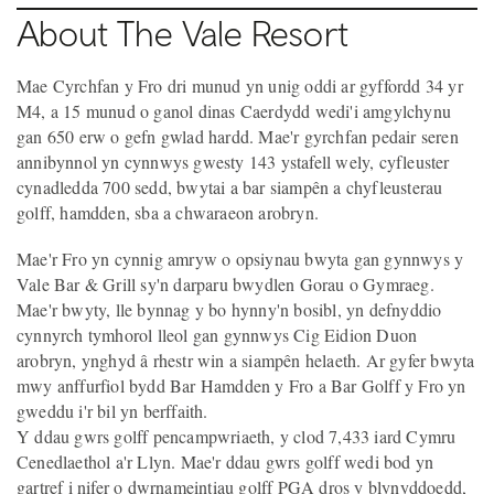
About The Vale Resort
Mae Cyrchfan y Fro dri munud yn unig oddi ar gyffordd 34 yr
M4, a 15 munud o ganol dinas Caerdydd wedi'i amgylchynu
gan 650 erw o gefn gwlad hardd. Mae'r gyrchfan pedair seren
annibynnol yn cynnwys gwesty 143 ystafell wely, cyfleuster
cynadledda 700 sedd, bwytai a bar siampên a chyfleusterau
golff, hamdden, sba a chwaraeon arobryn.
Mae'r Fro yn cynnig amryw o opsiynau bwyta gan gynnwys y
Vale Bar & Grill sy'n darparu bwydlen Gorau o Gymraeg.
Mae'r bwyty, lle bynnag y bo hynny'n bosibl, yn defnyddio
cynnyrch tymhorol lleol gan gynnwys Cig Eidion Duon
arobryn, ynghyd â rhestr win a siampên helaeth. Ar gyfer bwyta
mwy anffurfiol bydd Bar Hamdden y Fro a Bar Golff y Fro yn
gweddu i'r bil yn berffaith.
Y ddau gwrs golff pencampwriaeth, y clod 7,433 iard Cymru
Cenedlaethol a'r Llyn. Mae'r ddau gwrs golff wedi bod yn
gartref i nifer o dwrnameintiau golff PGA dros y blynyddoedd,