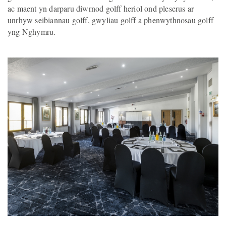
ac maent yn darparu diwrnod golff heriol ond pleserus ar
unrhyw seibiannau golff, gwyliau golff a phenwythnosau golff
yng Nghymru.