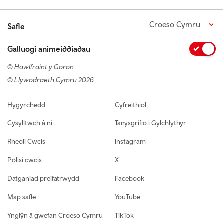
Croeso Cymru
Safle
Galluogi animeiddiadau
© Hawlfraint y Goron
© Llywodraeth Cymru 2026
Footer navigation
Hygyrchedd
Cyfreithiol
Cysylltwch â ni
Tanysgrifio i Gylchlythyr
Rheoli Cwcis
Instagram
Polisi cwcis
X
Datganiad preifatrwydd
Facebook
Map safle
YouTube
Ynglŷn â gwefan Croeso Cymru
TikTok