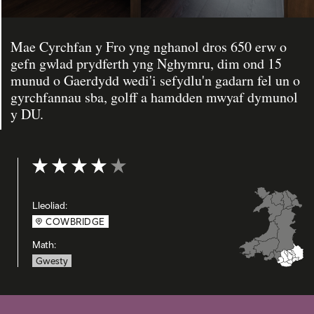
Mae Cyrchfan y Fro yng nghanol dros 650 erw o
gefn gwlad prydferth yng Nghymru, dim ond 15
munud o Gaerdydd wedi'i sefydlu'n gadarn fel un o
gyrchfannau sba, golff a hamdden mwyaf dymunol
y DU.
Graddfa: 4 out of 5
Lleoliad:
COWBRIDGE
Math:
Gwesty