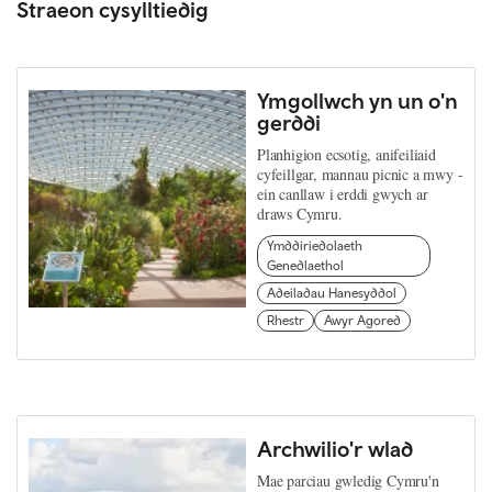
Straeon cysylltiedig
Ymgollwch yn un o'n
gerddi
Planhigion ecsotig, anifeiliaid
cyfeillgar, mannau picnic a mwy -
ein canllaw i erddi gwych ar
draws Cymru.
Ymddiriedolaeth
Genedlaethol
Adeiladau Hanesyddol
Rhestr
Awyr Agored
Archwilio'r wlad
Mae parciau gwledig Cymru'n