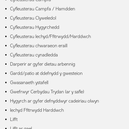
Cyfleusterau Campfa / Hamdden
Cyfleusterau Clyweledol
Cyfleusterau Hygyrchedd
Cyfleusterau Iechyd/Ffitrwydd/Harddwch
Cyfleusterau chwaraeon eraill
Cyfleusterau cynadledda
Darperir ar gyfer dietau arbennig
Gardd/patio at ddefnydd y gwesteion
Gwasanaeth ystafell
Gwefrwyr Cerbydau Trydan (ar y safle)
Hygyrch ar gyfer defnyddwyr cadeiriau olwyn
Iechyd Ffitrwydd Harddwch
Lifft
Lifft ar gael