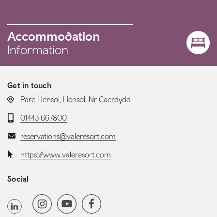
Accommodation
Information
Get in touch
LOCATION:
Parc Hensol, Hensol, Nr Caerdydd
Telephone:
01443 667800
Email:
reservations@valeresort.com
Website:
https://www.valeresort.com
Social
Social media navigation
Instagram
YoutubeChannel
Facebook
LinkedIn