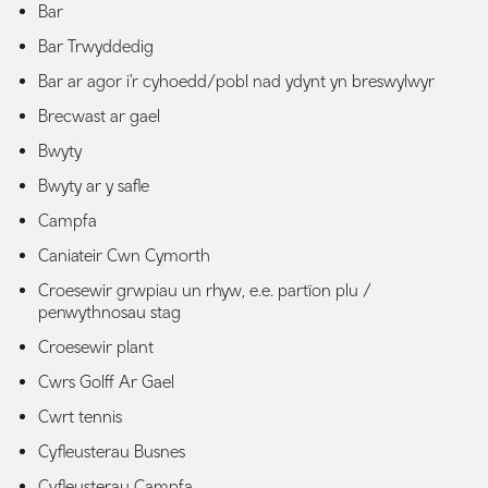
Bar
Bar Trwyddedig
Bar ar agor i'r cyhoedd/pobl nad ydynt yn breswylwyr
Brecwast ar gael
Bwyty
Bwyty ar y safle
Campfa
Caniateir Cwn Cymorth
Croesewir grwpiau un rhyw, e.e. partïon plu /
penwythnosau stag
Croesewir plant
Cwrs Golff Ar Gael
Cwrt tennis
Cyfleusterau Busnes
Cyfleusterau Campfa