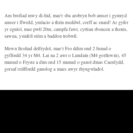
Am brofiad mwy di-hid, mae'r sba arobryn bob amser i gymryd
amser i ffwrdd, ymlacio a thrin meddwl, corff ac enaid! Ar gyfer
yr egnïol, mae pwll 20m, campfa fawr, cyrtiau sboncen a thenis,
sawna, ystafell stêm a baddon trobwll.
Mewn lleoliad delfrydol, mae'r Fro ddim ond 2 funud o
gyffordd 34 yr M4. Lai na 2 awr o Lundain (M4 gorllewin), 45
munud o Fryste a dim ond 15 munud o ganol dinas Caerdydd,
gorsaf reilffordd ganolog a maes awyr rhyngwladol.