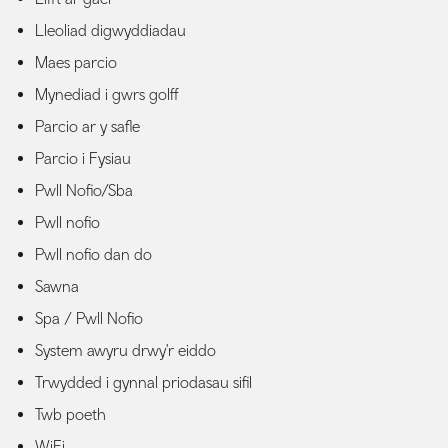
Lleoliad digwyddiadau
Maes parcio
Mynediad i gwrs golff
Parcio ar y safle
Parcio i Fysiau
Pwll Nofio/Sba
Pwll nofio
Pwll nofio dan do
Sawna
Spa / Pwll Nofio
System awyru drwy'r eiddo
Trwydded i gynnal priodasau sifil
Twb poeth
WiFi