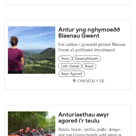
Antur yng nghymoedd
Blaenau Gwent
Ein canllaw i gymoedd gleision Blaenau
Gwent a'i gorffennol diwydiannol.
Teulu
Daearyddiaeth
Cefn Gwlad
Bwyd
Awyr Agored
CYMOEDD Y DE
Anturiaethau awyr
agored i'r teulu
Heicio, beicio, syrffio, padlo, dringo -
mae gan Gymru bopeth sydd angen ar