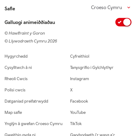
Croeso Cymru
Safle
Galluogi animeiddiadau
© Hawlfraint y Goron
© Llywodraeth Cymru 2026
Footer navigation
Hygyrchedd
Cyfreithiol
Cysylltwch â ni
Tanysgrifio i Gylchlythyr
Rheoli Cwcis
Instagram
Polisi cwcis
X
Datganiad preifatrwydd
Facebook
Map safle
YouTube
Ynglŷn â gwefan Croeso Cymru
TikTok
Gweithio gyda ni
Gwybodaeth i'r wasg a'r