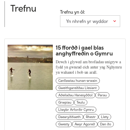
Trefnu
Trefnu yn ôl:
Yn nhrefn yr wyddor
15 ffordd i gael blas
anghyffredin o Gymru
Dewch i glywed am brofiadau unigryw a
fydd yn gwneud eich antur yng Nghymru
yn wahanol i bob un arall.
Canllawiau hunan-arwain
Gweithgareddau Llesiant
Adeiladau Hanesyddol
Parau
Grwpiau
Teulu
Llwybr Arfordir Cymru
Daearyddiaeth
Rhestr
Llety
Gwesty
Awyr Agored
Dan do