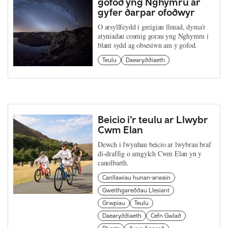
gofod yng Nghymru ar
gyfer darpar ofodwyr
O arsyllfeydd i greigiau lleuad, dyma'r
atyniadau cosmig gorau yng Nghymru i
blant sydd ag obsesiwn am y gofod.
Teulu
Daearyddiaeth
Beicio i’r teulu ar Llwybr
Cwm Elan
Dewch i fwynhau beicio ar lwybrau braf
di-draffig o amgylch Cwm Elan yn y
canolbarth.
Canllawiau hunan-arwain
Gweithgareddau Llesiant
Grwpiau
Teulu
Daearyddiaeth
Cefn Gwlad