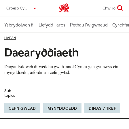
Neidio
Croeso Cymru
Chwilio
Croeso Cymru home
i’r
prif
gynnwys
Ysbrydolwch fi
Llefydd i aros
Pethau i'w gwneud
Cyrchfa
HAFAN
Daearyddiaeth
Darganfyddwch dirweddau gwahannol Cymru gan gynnwys ein
mynyddoedd, arfordir a'n cefn gwlad.
Sub
topics
CEFN GWLAD
MYNYDDOEDD
DINAS / TREF