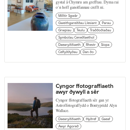
gystal â Chymru am grefftau. Dyma rai
o’n hoff ganolfannau crefft ni.
Milltir Sgwâr
Gweithgareddau Llesiant
Parau
Grwpiau
Teulu
Traddodiadau
Symbolau Cenedlaethol
Daearyddiaeth
Rhestr
Siopa
Celfyddydau
Dan do
Cyngor ffotograffiaeth
awyr dywyll a sêr
Cyngor ffotograffiaeth sêr gan yr
Astroffotograffydd o Bontypridd Alyn
Wallace.
Daearyddiaeth
Hydref
Gaeaf
Awyr Agored