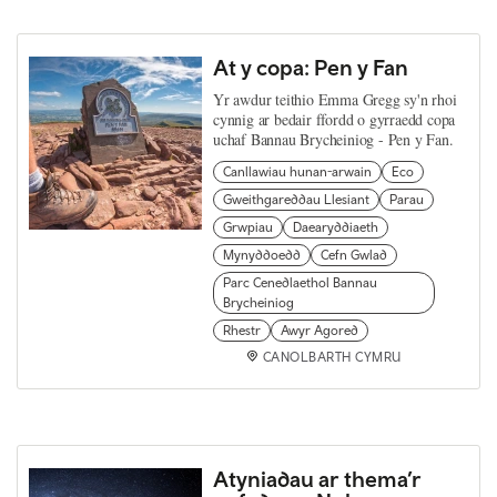
At y copa: Pen y Fan
Yr awdur teithio Emma Gregg sy'n rhoi
cynnig ar bedair ffordd o gyrraedd copa
uchaf Bannau Brycheiniog - Pen y Fan.
Canllawiau hunan-arwain
Eco
Gweithgareddau Llesiant
Parau
Grwpiau
Daearyddiaeth
Mynyddoedd
Cefn Gwlad
Parc Cenedlaethol Bannau
Brycheiniog
Rhestr
Awyr Agored
CANOLBARTH CYMRU
Atyniadau ar thema’r