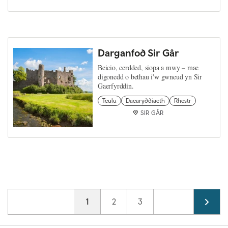
Darganfod Sir Gâr
Beicio, cerdded, siopa a mwy – mae
digonedd o bethau i'w gwneud yn Sir
Gaerfyrddin.
Teulu
Daearyddiaeth
Rhestr
SIR GÂR
Pagination
Current page
1
Page
2
Page
3