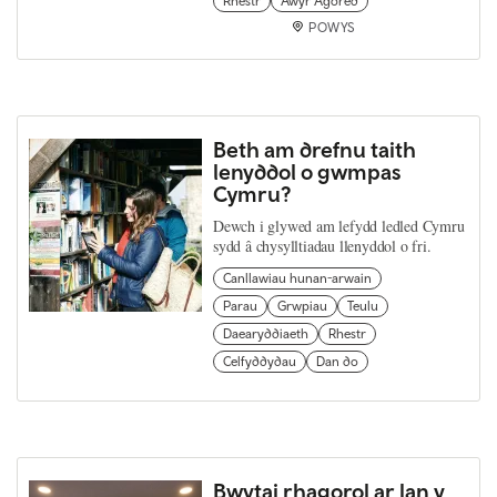
Rhestr
Awyr Agored
POWYS
Beth am drefnu taith
lenyddol o gwmpas
Cymru?
Dewch i glywed am lefydd ledled Cymru
sydd â chysylltiadau llenyddol o fri.
Canllawiau hunan-arwain
Parau
Grwpiau
Teulu
Daearyddiaeth
Rhestr
Celfyddydau
Dan do
Bwytai rhagorol ar lan y