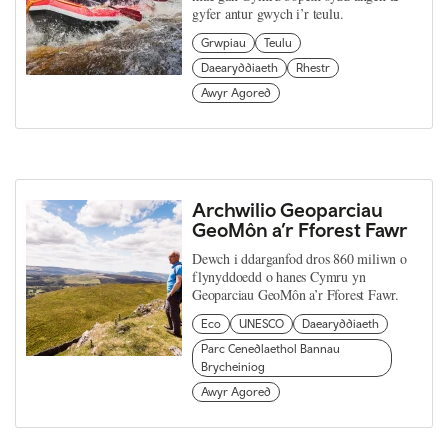
gyfer antur gwych i’r teulu.
Grwpiau
Teulu
Daearyddiaeth
Rhestr
Awyr Agored
Archwilio Geoparciau
GeoMôn a’r Fforest Fawr
Dewch i ddarganfod dros 860 miliwn o
flynyddoedd o hanes Cymru yn
Geoparciau GeoMôn a’r Fforest Fawr.
Eco
UNESCO
Daearyddiaeth
Parc Cenedlaethol Bannau
Brycheiniog
Awyr Agored