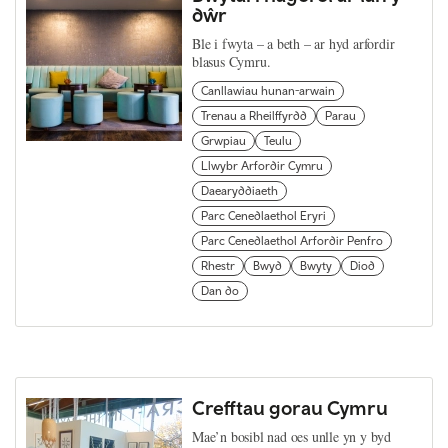
dŵr
Ble i fwyta – a beth – ar hyd arfordir
blasus Cymru.
Canllawiau hunan-arwain
Trenau a Rheilffyrdd
Parau
Grwpiau
Teulu
Llwybr Arfordir Cymru
Daearyddiaeth
Parc Cenedlaethol Eryri
Parc Cenedlaethol Arfordir Penfro
Rhestr
Bwyd
Bwyty
Diod
Dan do
Crefftau gorau Cymru
Mae’n bosibl nad oes unlle yn y byd