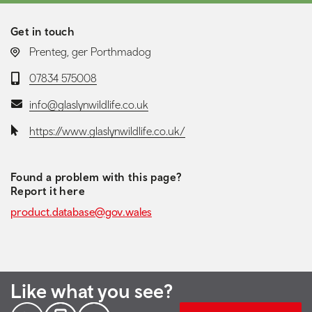
Get in touch
LOCATION:
Prenteg, ger Porthmadog
Telephone:
07834 575008
Email:
info@glaslynwildlife.co.uk
Website:
https://www.glaslynwildlife.co.uk/
Found a problem with this page?
Report it here
product.database@gov.wales
Like what you see?