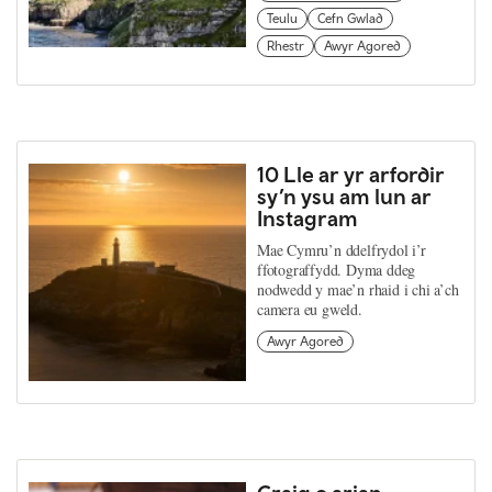
Teulu
Cefn Gwlad
Rhestr
Awyr Agored
10 Lle ar yr arfordir
sy’n ysu am lun ar
Instagram
Mae Cymru’n ddelfrydol i’r
ffotograffydd. Dyma ddeg
nodwedd y mae’n rhaid i chi a’ch
camera eu gweld.
Awyr Agored