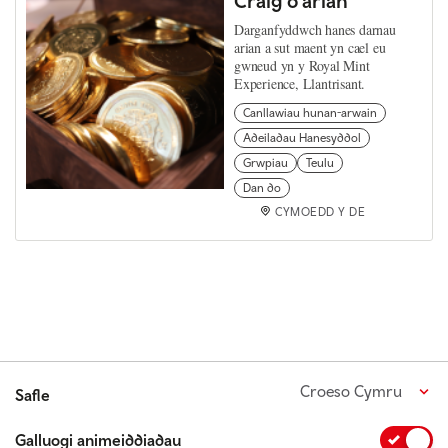
Craig o arian
Darganfyddwch hanes darnau
arian a sut maent yn cael eu
gwneud yn y Royal Mint
Experience, Llantrisant.
Canllawiau hunan-arwain
Adeiladau Hanesyddol
Grwpiau
Teulu
Dan do
CYMOEDD Y DE
Croeso Cymru
Safle
Galluogi animeiddiadau