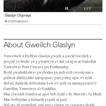
Rhewi’r fideo
1 / 1
Glaslyn Ospreys
PORTHMADOG
About Gweilch Glaslyn
Ymwelwch â Dyffryn Glaslyn gwych a gweld Gweilch y
pysgod yn bridio yn y gwanwyn a'r haf yn agos at Ganolfan
Ymwelwyr Pont Croeso,r ger Porthmadog.
Bydd gwirfoddolwyr gwybodus yn ateb eich cwestiynau a
gallwch ddefnyddio telesgopau i gael golwg agos o’r nyth.
Hefyd, darlledir delweddau byw o'r nyth yn uniongyrchol i'r
Ganolfan Ymwelwyr a’r Guddfan.
Mae Gweilch Glaslyn ar agor bob dydd o fis Mawrth i fis Medi.
Mae byrbrydau a lluniaeth ysgafn ar gael.
Nid oes tâl mynediad, ond mae'r elusen yn croesawu rhodd