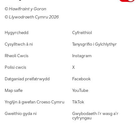
© Hawlfraint y Goron
© Llywodraeth Cymru 2026
Footer navigation
Hygyrchedd
Cyfreithiol
Cysylltwch â ni
Tanysgrifio i Gylchlythyr
Rheoli Cwcis
Instagram
Polisi cwcis
X
Datganiad preifatrwydd
Facebook
Map safle
YouTube
Ynglŷn â gwefan Croeso Cymru
TikTok
Gweithio gyda ni
Gwybodaeth i'r wasg a'r
cyfryngau