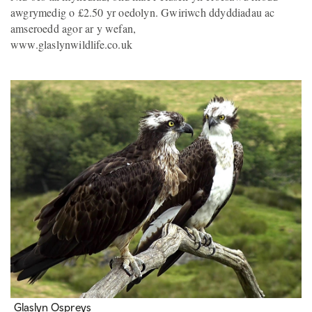
awgrymedig o £2.50 yr oedolyn. Gwiriwch ddyddiadau ac
amseroedd agor ar y wefan,
www.glaslynwildlife.co.uk
Glaslyn Ospreys