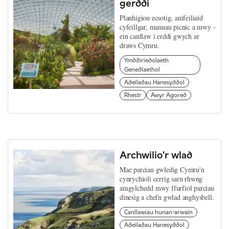
gerddi
Planhigion ecsotig, anifeiliaid
cyfeillgar, mannau picnic a mwy -
ein canllaw i erddi gwych ar
draws Cymru.
Ymddiriedolaeth
Genedlaethol
Adeiladau Hanesyddol
Rhestr
Awyr Agored
Archwilio'r wlad
Mae parciau gwledig Cymru'n
cynrychioli cerrig sarn rhwng
amgylchedd mwy ffurfiol parciau
dinesig a chefn gwlad anghysbell.
Canllawiau hunan-arwain
Adeiladau Hanesyddol