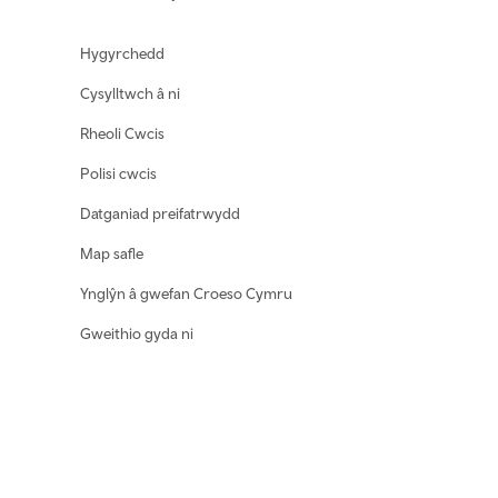
Footer navigation
Hygyrchedd
Cysylltwch â ni
Rheoli Cwcis
Polisi cwcis
Datganiad preifatrwydd
Map safle
Ynglŷn â gwefan Croeso Cymru
Gweithio gyda ni