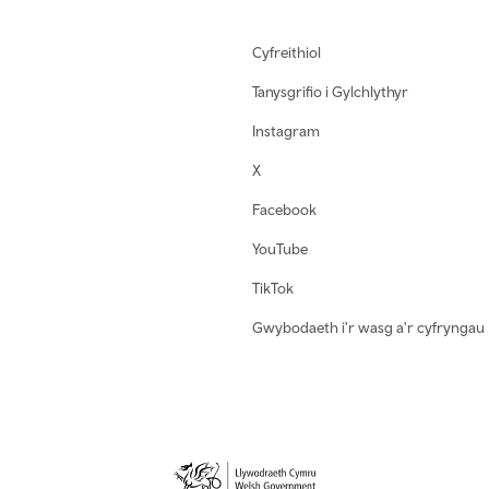
Cyfreithiol
Tanysgrifio i Gylchlythyr
Instagram
X
Facebook
YouTube
TikTok
Gwybodaeth i'r wasg a'r cyfryngau