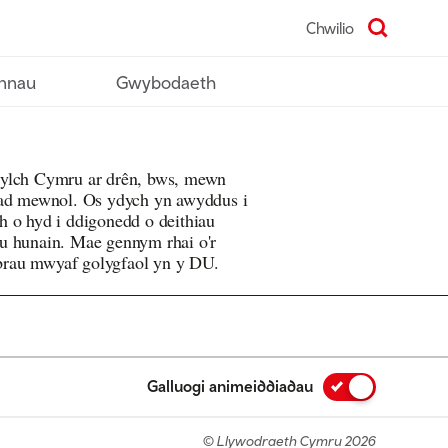
Chwilio
nnau
Gwybodaeth
gylch Cymru ar drên, bws, mewn
iad mewnol. Os ydych yn awyddus i
h o hyd i ddigonedd o deithiau
u hunain. Mae gennym rhai o'r
wybrau mwyaf golygfaol yn y DU.
Galluogi animeiddiadau
© Llywodraeth Cymru 2026