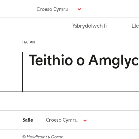
Neidio
Croeso Cymru
i’r
prif
Ysbrydolwch fi
Lle
gynnwys
HAFAN
Teithio o Amgly
Safle
Croeso Cymru
© Hawlfraint y Goron