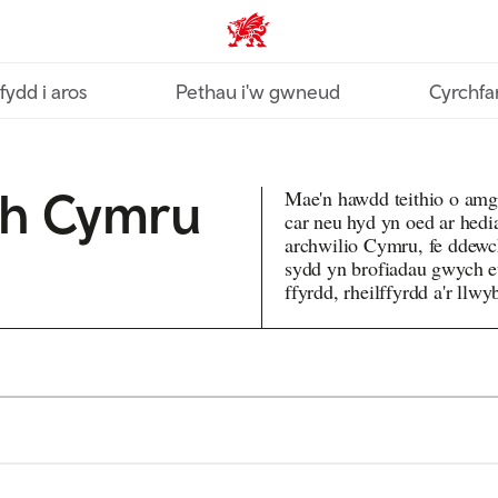
Croeso Cymru home
fydd i aros
Pethau i'w gwneud
Cyrchfa
ch Cymru
Mae'n hawdd teithio o am
car neu hyd yn oed ar hed
archwilio Cymru, fe ddewc
sydd yn brofiadau gwych e
ffyrdd, rheilffyrdd a'r ll