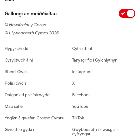
Galluogi animeiddiadau
© Hawlfraint y Goron
© Llywodraeth Cymru 2026
Footer navigation
Hygyrchedd
Cyfreithiol
Cysylltwch â ni
Tanysgrifio i Gylchlythyr
Rheoli Cwcis
Instagram
Polisi cwcis
X
Datganiad preifatrwydd
Facebook
Map safle
YouTube
Ynglŷn â gwefan Croeso Cymru
TikTok
Gweithio gyda ni
Gwybodaeth i'r wasg a'r
cyfryngau