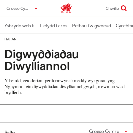
Neidio
Croeso Cymru
Chwilio
Croeso Cymru home
i’r
prif
gynnwys
Ysbrydolwch fi
Llefydd i aros
Pethau i'w gwneud
Cyrchfa
HAFAN
Digwyddiadau
Diwylliannol
Y beirdd, cerddorion, perfformwyr a'r meddylwyr gorau yng
Nghymru - ein digwyddiadau diwylliannol gwych, mewn un wlad
brydferth.
Croeso Cymru
Safle