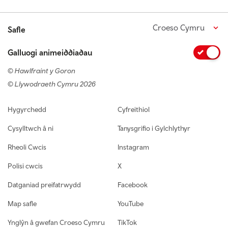
Croeso Cymru
Safle
Galluogi animeiddiadau
© Hawlfraint y Goron
© Llywodraeth Cymru 2026
Footer navigation
Hygyrchedd
Cyfreithiol
Cysylltwch â ni
Tanysgrifio i Gylchlythyr
Rheoli Cwcis
Instagram
Polisi cwcis
X
Datganiad preifatrwydd
Facebook
Map safle
YouTube
Ynglŷn â gwefan Croeso Cymru
TikTok