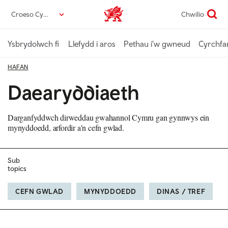
Neidio
Croeso Cymru
Chwilio
Croeso Cymru home
i’r
prif
gynnwys
Ysbrydolwch fi
Llefydd i aros
Pethau i'w gwneud
Cyrchfa
HAFAN
Daearyddiaeth
Darganfyddwch dirweddau gwahannol Cymru gan gynnwys ein
mynyddoedd, arfordir a'n cefn gwlad.
Sub
topics
CEFN GWLAD
MYNYDDOEDD
DINAS / TREF