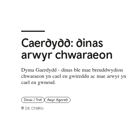
Caerdydd: dinas
arwyr chwaraeon
Dyma Gaerdydd - dinas ble mae breuddwydion
chwaraeon yn cael eu gwireddu ac mae arwyr yn
cael eu gwneud.
Dinas / Tref
Awyr Agored
DE CYMRU