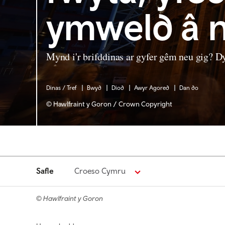
ymweld â 
Mynd i'r brifddinas ar gyfer gêm neu gig? Dy
Dinas / Tref
Bwyd
Diod
Awyr Agored
Dan do
© Hawlfraint y Goron / Crown Copyright
Safle
Croeso Cymru
© Hawlfraint y Goron
Footer navigation