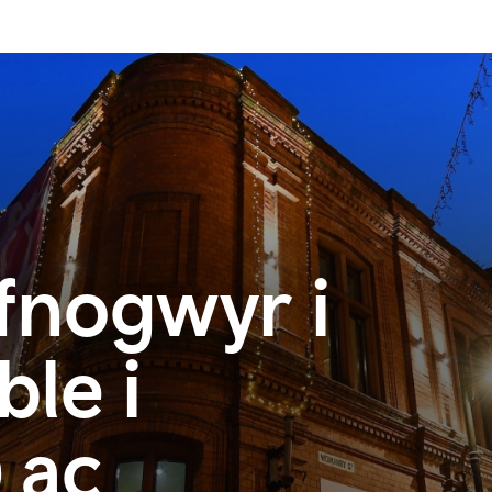
fnogwyr i
le i
 ac