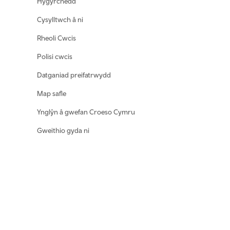
Hygyrchedd
Cysylltwch â ni
Rheoli Cwcis
Polisi cwcis
Datganiad preifatrwydd
Map safle
Ynglŷn â gwefan Croeso Cymru
Gweithio gyda ni