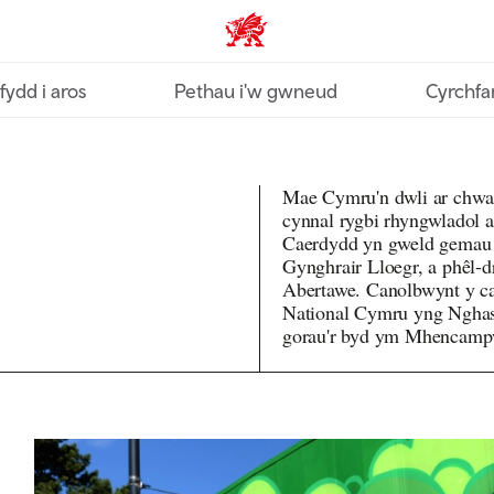
Croeso Cymru home
fydd i aros
Pethau i'w gwneud
Cyrchfa
Mae Cymru'n dwli ar chwar
cynnal rygbi rhyngwladol 
Caerdydd yn gweld gemau 
Gynghrair Lloegr, a phêl-d
Abertawe. Canolbwynt y ca
National Cymru yng Nghas
gorau'r byd ym Mhencamp