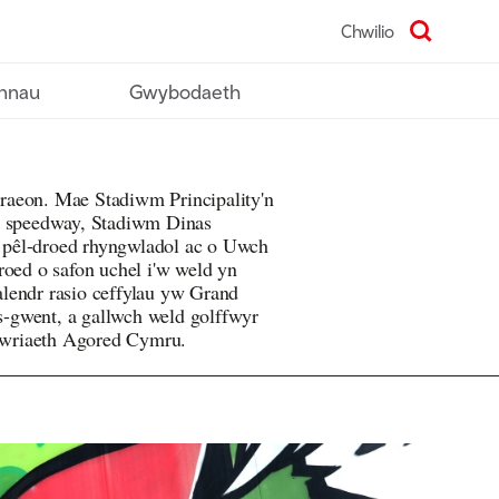
Chwilio
nnau
Gwybodaeth
aeon. Mae Stadiwm Principality'n
a speedway, Stadiwm Dinas
pêl-droed rhyngwladol ac o Uwch
roed o safon uchel i'w weld yn
lendr rasio ceffylau yw Grand
-gwent, a gallwch weld golffwyr
wriaeth Agored Cymru.