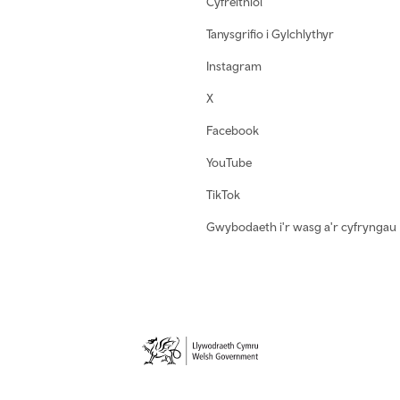
Cyfreithiol
Tanysgrifio i Gylchlythyr
Instagram
X
Facebook
YouTube
TikTok
Gwybodaeth i'r wasg a'r cyfryngau