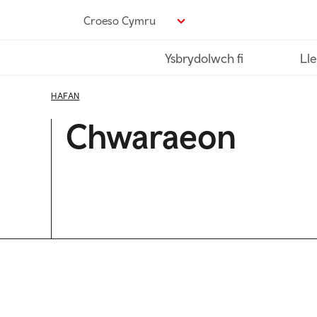
Neidio
Croeso Cymru
i’r
prif
Ysbrydolwch fi
Lle
gynnwys
HAFAN
Chwaraeon