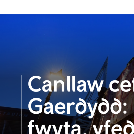
Canllaw ce
Gaerdydd: b
fwyta, yfed