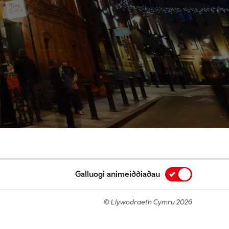
Galluogi animeiddiadau
© Llywodraeth Cymru 2026