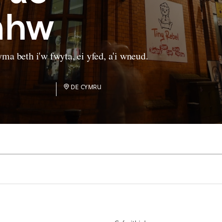
nhw
ma beth i'w fwyta, ei yfed, a'i wneud.
DE CYMRU