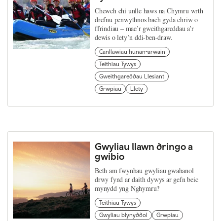
Chewch chi unlle haws na Chymru wrth
drefnu penwythnos bach gyda chriw o
ffrindiau – mae’r gweithgareddau a’r
dewis o lety’n ddi-ben-draw.
Canllawiau hunan-arwain
Teithiau Tywys
Gweithgareddau Llesiant
Grwpiau
Llety
Gwyliau llawn dringo a
gwibio
Beth am fwynhau gwyliau gwahanol
drwy fynd ar daith dywys ar gefn beic
mynydd yng Nghymru?
Teithiau Tywys
Gwyliau blynyddol
Grwpiau