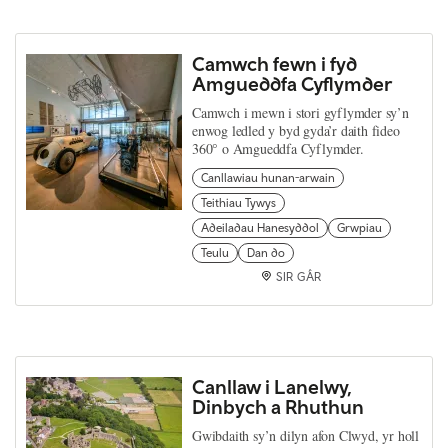
Camwch fewn i fyd
Amgueddfa Cyflymder
Camwch i mewn i stori gyflymder sy’n
enwog ledled y byd gyda’r daith fideo
360° o Amgueddfa Cyflymder.
Canllawiau hunan-arwain
Teithiau Tywys
Adeiladau Hanesyddol
Grwpiau
Teulu
Dan do
SIR GÂR
Canllaw i Lanelwy,
Dinbych a Rhuthun
Gwibdaith sy’n dilyn afon Clwyd, yr holl