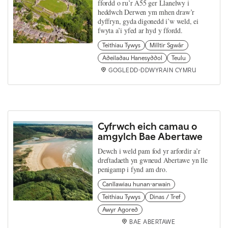
ffordd o ru’r A55 ger Llanelwy i
heddwch Derwen ym mhen draw’r
dyffryn, gyda digonedd i’w weld, ei
fwyta a’i yfed ar hyd y ffordd.
Teithiau Tywys
Milltir Sgwâr
Adeiladau Hanesyddol
Teulu
GOGLEDD-DDWYRAIN CYMRU
Cyfrwch eich camau o
amgylch Bae Abertawe
Dewch i weld pam fod yr arfordir a’r
dreftadaeth yn gwneud Abertawe yn lle
penigamp i fynd am dro.
Canllawiau hunan-arwain
Teithiau Tywys
Dinas / Tref
Awyr Agored
BAE ABERTAWE