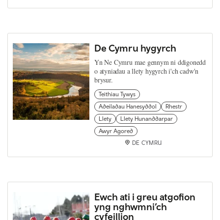
De Cymru hygyrch
Yn Ne Cymru mae gennym ni ddigonedd
o atyniadau a llety hygyrch i'ch cadw'n
brysur.
Teithiau Tywys
Adeiladau Hanesyddol
Rhestr
Llety
Llety Hunanddarpar
Awyr Agored
DE CYMRU
Ewch ati i greu atgofion
yng nghwmni’ch
cyfeillion