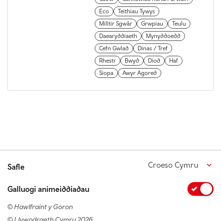
Eco
Teithiau Tywys
Milltir Sgwâr
Grwpiau
Teulu
Daearyddiaeth
Mynyddoedd
Cefn Gwlad
Dinas / Tref
Rhestr
Bwyd
Diod
Haf
Siopa
Awyr Agored
Croeso Cymru
Safle
Galluogi animeiddiadau
© Hawlfraint y Goron
© Llywodraeth Cymru 2026