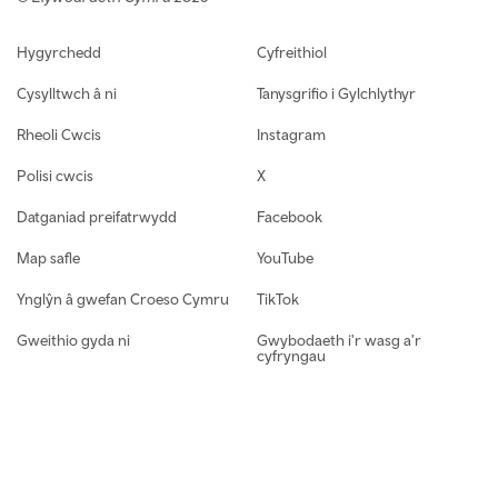
Footer navigation
Hygyrchedd
Cyfreithiol
Cysylltwch â ni
Tanysgrifio i Gylchlythyr
Rheoli Cwcis
Instagram
Polisi cwcis
X
Datganiad preifatrwydd
Facebook
Map safle
YouTube
Ynglŷn â gwefan Croeso Cymru
TikTok
Gweithio gyda ni
Gwybodaeth i'r wasg a'r
cyfryngau