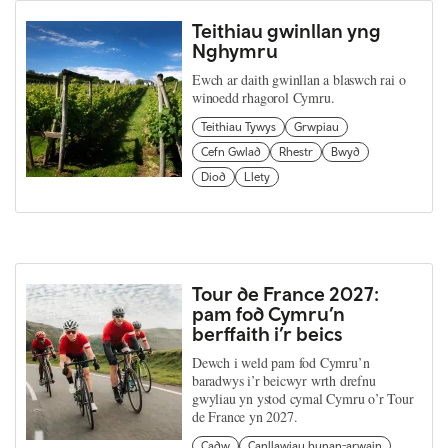
Teithiau gwinllan yng
Nghymru
Ewch ar daith gwinllan a blaswch rai o
winoedd rhagorol Cymru.
Teithiau Tywys
Grwpiau
Cefn Gwlad
Rhestr
Bwyd
Diod
Llety
Tour de France 2027:
pam fod Cymru’n
berffaith i’r beics
Dewch i weld pam fod Cymru’n
baradwys i’r beicwyr wrth drefnu
gwyliau yn ystod cymal Cymru o’r Tour
de France yn 2027.
Cadw
Canllawiau hunan-arwain