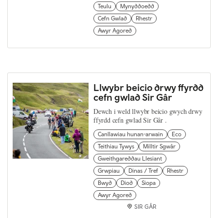
Teulu
Mynyddoedd
Cefn Gwlad
Rhestr
Awyr Agored
Llwybr beicio drwy ffyrdd
cefn gwlad Sir Gâr
Dewch i weld llwybr beicio gwych drwy
ffyrdd cefn gwlad Sir Gâr .
Canllawiau hunan-arwain
Eco
Teithiau Tywys
Milltir Sgwâr
Gweithgareddau Llesiant
Grwpiau
Dinas / Tref
Rhestr
Bwyd
Diod
Siopa
Awyr Agored
SIR GÂR