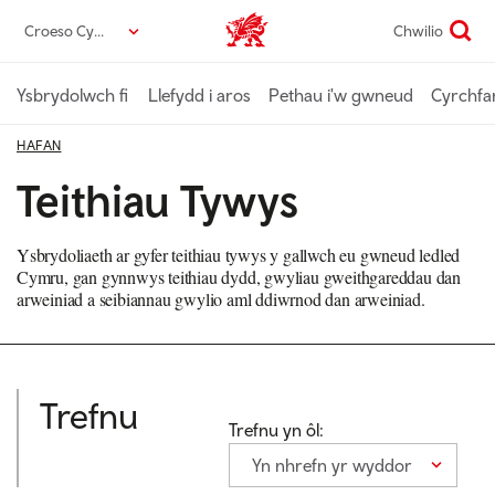
Neidio
Croeso Cymru
Chwilio
Croeso Cymru home
i’r
prif
gynnwys
Ysbrydolwch fi
Llefydd i aros
Pethau i'w gwneud
Cyrchfa
HAFAN
Teithiau Tywys
Ysbrydoliaeth ar gyfer teithiau tywys y gallwch eu gwneud ledled
Cymru, gan gynnwys teithiau dydd, gwyliau gweithgareddau dan
arweiniad a seibiannau gwylio aml ddiwrnod dan arweiniad.
Trefnu
Trefnu yn ôl:
Yn nhrefn yr wyddor