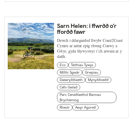
Sarn Helen: i ffwrdd o’r
ffordd fawr
Dewch i ddarganfod llwybr Coast2Coast
Cymru ar antur epig rhwng Conwy a
Gŵyr, gyda thywyswyr i’ch arwain ar y
daith.
Eco
Teithiau Tywys
Milltir Sgwâr
Grwpiau
Daearyddiaeth
Mynyddoedd
Cefn Gwlad
Parc Cenedlaethol Bannau
Brycheiniog
Rhestr
Awyr Agored