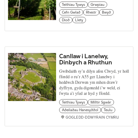
Teithiau Tywys
Grwpiau
Cefn Gwlad
Rhestr
Bwyd
Diod
Llety
Canllaw i Lanelwy,
Dinbych a Rhuthun
Gwibdaith sy’n dilyn afon Clwyd, yr holl
ffordd o ru’r A55 ger Llanelwy i
heddwch Derwen ym mhen draw’r
dyffryn, gyda digonedd i’w weld, ei
fwyta a’i yfed ar hyd y ffordd.
Teithiau Tywys
Milltir Sgwâr
Adeiladau Hanesyddol
Teulu
GOGLEDD-DDWYRAIN CYMRU