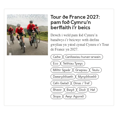
Tour de France 2027:
pam fod Cymru’n
berffaith i’r beics
Dewch i weld pam fod Cymru’n
baradwys i’r beicwyr wrth drefnu
gwyliau yn ystod cymal Cymru o’r Tour
de France yn 2027.
Cadw
Canllawiau hunan-arwain
Eco
Teithiau Tywys
Milltir Sgwâr
Grwpiau
Teulu
Daearyddiaeth
Mynyddoedd
Cefn Gwlad
Dinas / Tref
Rhestr
Bwyd
Diod
Haf
Siopa
Awyr Agored