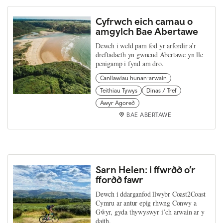
Cyfrwch eich camau o
amgylch Bae Abertawe
Dewch i weld pam fod yr arfordir a’r
dreftadaeth yn gwneud Abertawe yn lle
penigamp i fynd am dro.
Canllawiau hunan-arwain
Teithiau Tywys
Dinas / Tref
Awyr Agored
BAE ABERTAWE
Sarn Helen: i ffwrdd o’r
ffordd fawr
Dewch i ddarganfod llwybr Coast2Coast
Cymru ar antur epig rhwng Conwy a
Gŵyr, gyda thywyswyr i’ch arwain ar y
daith.