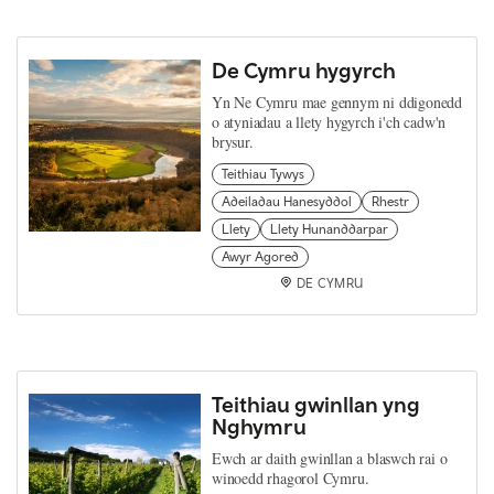
De Cymru hygyrch
Yn Ne Cymru mae gennym ni ddigonedd
o atyniadau a llety hygyrch i'ch cadw'n
brysur.
Teithiau Tywys
Adeiladau Hanesyddol
Rhestr
Llety
Llety Hunanddarpar
Awyr Agored
DE CYMRU
Teithiau gwinllan yng
Nghymru
Ewch ar daith gwinllan a blaswch rai o
winoedd rhagorol Cymru.