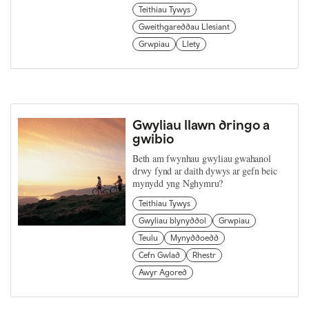
Teithiau Tywys
Gweithgareddau Llesiant
Grwpiau
Llety
Gwyliau llawn dringo a
gwibio
Beth am fwynhau gwyliau gwahanol
drwy fynd ar daith dywys ar gefn beic
mynydd yng Nghymru?
Teithiau Tywys
Gwyliau blynyddol
Grwpiau
Teulu
Mynyddoedd
Cefn Gwlad
Rhestr
Awyr Agored