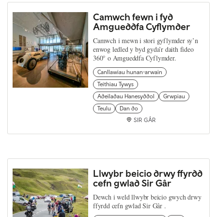
Camwch fewn i fyd
Amgueddfa Cyflymder
Camwch i mewn i stori gyflymder sy’n
enwog ledled y byd gyda’r daith fideo
360° o Amgueddfa Cyflymder.
Canllawiau hunan-arwain
Teithiau Tywys
Adeiladau Hanesyddol
Grwpiau
Teulu
Dan do
SIR GÂR
Llwybr beicio drwy ffyrdd
cefn gwlad Sir Gâr
Dewch i weld llwybr beicio gwych drwy
ffyrdd cefn gwlad Sir Gâr .