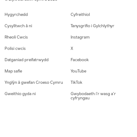
Footer navigation
Hygyrchedd
Cyfreithiol
Cysylltwch â ni
Tanysgrifio i Gylchlythyr
Rheoli Cwcis
Instagram
Polisi cwcis
X
Datganiad preifatrwydd
Facebook
Map safle
YouTube
Ynglŷn â gwefan Croeso Cymru
TikTok
Gweithio gyda ni
Gwybodaeth i'r wasg a'r
cyfryngau