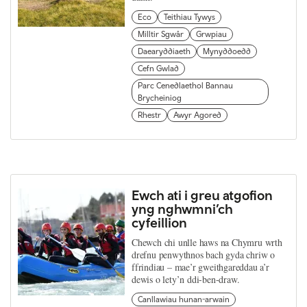
Eco
Teithiau Tywys
Milltir Sgwâr
Grwpiau
Daearyddiaeth
Mynyddoedd
Cefn Gwlad
Parc Cenedlaethol Bannau
Brycheiniog
Rhestr
Awyr Agored
Ewch ati i greu atgofion
yng nghwmni’ch
cyfeillion
Chewch chi unlle haws na Chymru wrth
drefnu penwythnos bach gyda chriw o
ffrindiau – mae’r gweithgareddau a’r
dewis o lety’n ddi-ben-draw.
Canllawiau hunan-arwain