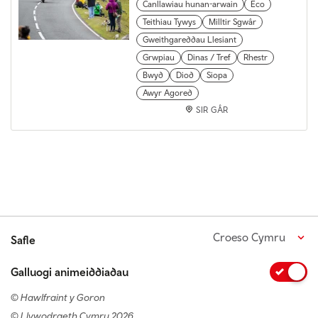
Canllawiau hunan-arwain
Eco
Teithiau Tywys
Milltir Sgwâr
Gweithgareddau Llesiant
Grwpiau
Dinas / Tref
Rhestr
Bwyd
Diod
Siopa
Awyr Agored
SIR GÂR
Croeso Cymru
Safle
Galluogi animeiddiadau
© Hawlfraint y Goron
© Llywodraeth Cymru 2026