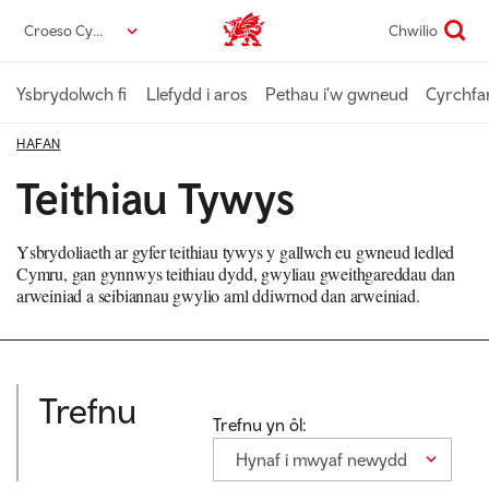
Neidio
Croeso Cymru
Chwilio
Croeso Cymru home
i’r
prif
gynnwys
Ysbrydolwch fi
Llefydd i aros
Pethau i'w gwneud
Cyrchfa
HAFAN
Teithiau Tywys
Ysbrydoliaeth ar gyfer teithiau tywys y gallwch eu gwneud ledled
Cymru, gan gynnwys teithiau dydd, gwyliau gweithgareddau dan
arweiniad a seibiannau gwylio aml ddiwrnod dan arweiniad.
Trefnu
Trefnu yn ôl:
Hynaf i mwyaf newydd