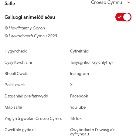
Croeso Cymru
Safle
Galluogi animeiddiadau
© Hawlfraint y Goron
© Llywodraeth Cymru 2026
Footer navigation
Hygyrchedd
Cyfreithiol
Cysylltwch â ni
Tanysgrifio i Gylchlythyr
Rheoli Cwcis
Instagram
Polisi cwcis
X
Datganiad preifatrwydd
Facebook
Map safle
YouTube
Ynglŷn â gwefan Croeso Cymru
TikTok
Gweithio gyda ni
Gwybodaeth i'r wasg a'r
cyfryngau