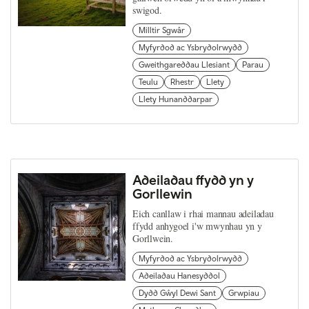
swigod.
Milltir Sgwâr
Myfyrdod ac Ysbrydolrwydd
Gweithgareddau Llesiant
Parau
Teulu
Rhestr
Llety
Llety Hunanddarpar
Adeiladau ffydd yn y
Gorllewin
Eich canllaw i rhai mannau adeiladau
ffydd anhygoel i'w mwynhau yn y
Gorllwein.
Myfyrdod ac Ysbrydolrwydd
Adeiladau Hanesyddol
Dydd Gŵyl Dewi Sant
Grwpiau