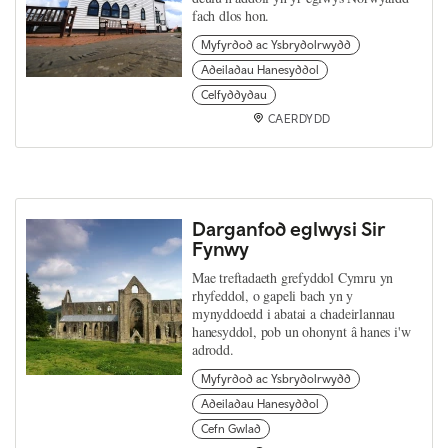
fach dlos hon.
Myfyrdod ac Ysbrydolrwydd
Adeiladau Hanesyddol
Celfyddydau
CAERDYDD
Darganfod eglwysi Sir
Fynwy
Mae treftadaeth grefyddol Cymru yn
rhyfeddol, o gapeli bach yn y
mynyddoedd i abatai a chadeirlannau
hanesyddol, pob un ohonynt â hanes i'w
adrodd.
Myfyrdod ac Ysbrydolrwydd
Adeiladau Hanesyddol
Cefn Gwlad