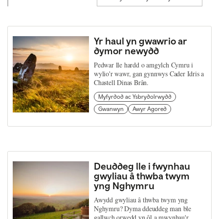
Yr haul yn gwawrio ar
dymor newydd
Pedwar lle hardd o amgylch Cymru i
wylio'r wawr, gan gynnwys Cader Idris a
Chastell Dinas Brân.
Myfyrdod ac Ysbrydolrwydd
Gwanwyn
Awyr Agored
Deuddeg lle i fwynhau
gwyliau â thwba twym
yng Nghymru
Awydd gwyliau â thwba twym yng
Nghymru? Dyma ddeuddeg man ble
gallwch orwedd yn ôl a mwynhau'r