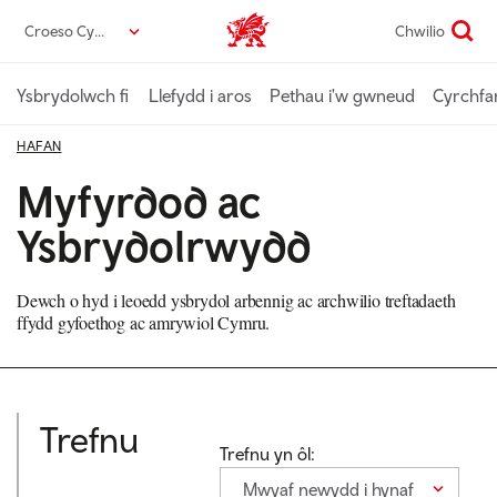
Neidio
Croeso Cymru
Chwilio
Croeso Cymru home
i’r
prif
gynnwys
Ysbrydolwch fi
Llefydd i aros
Pethau i'w gwneud
Cyrchfa
HAFAN
Myfyrdod ac
Ysbrydolrwydd
Dewch o hyd i leoedd ysbrydol arbennig ac archwilio treftadaeth
ffydd gyfoethog ac amrywiol Cymru.
Trefnu
Trefnu yn ôl:
Mwyaf newydd i hynaf