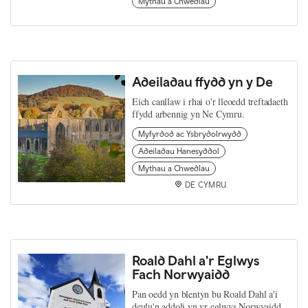
Mythau a Chwedlau
Adeiladau ffydd yn y De
Eich canllaw i rhai o'r lleoedd treftadaeth
ffydd arbennig yn Ne Cymru.
Myfyrdod ac Ysbrydolrwydd
Adeiladau Hanesyddol
Mythau a Chwedlau
DE CYMRU
Roald Dahl a'r Eglwys
Fach Norwyaidd
Pan oedd yn blentyn bu Roald Dahl a'i
deulu'n addoli yn yr eglwys Norwyaidd