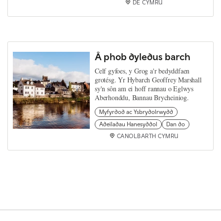
DE CYMRU
Â phob dyledus barch
Celf gyfoes, y Grog a'r bedyddfaen
grotésg. Yr Hybarch Geoffrey Marshall
sy'n sôn am ei hoff rannau o Eglwys
Aberhonddu, Bannau Brycheiniog.
Myfyrdod ac Ysbrydolrwydd
Adeiladau Hanesyddol
Dan do
CANOLBARTH CYMRU