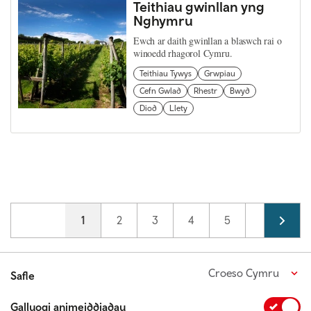
Teithiau gwinllan yng
Nghymru
Ewch ar daith gwinllan a blaswch rai o
winoedd rhagorol Cymru.
Teithiau Tywys
Grwpiau
Cefn Gwlad
Rhestr
Bwyd
Diod
Llety
Pagination
Current page
1
Page
2
Page
3
Page
4
Page
5
Croeso Cymru
Safle
Galluogi animeiddiadau