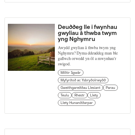
Deuddeg lle i fwynhau
gwyliau â thwba twym
yng Nghymru
Awydd gwyliau â thwba twym yng
Nghymru? Dyma ddeuddeg man ble
gallwch orwedd yn ôl a mwynhau'r
swigod.
Milltir Sgwâr
Myfyrdod ac Ysbrydolrwydd
Gweithgareddau Llesiant
Parau
Teulu
Rhestr
Llety
Llety Hunanddarpar