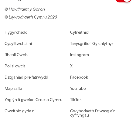
© Hawlfraint y Goron
© Llywodraeth Cymru 2026
Footer navigation
Hygyrchedd
Cyfreithiol
Cysylltwch â ni
Tanysgrifio i Gylchlythyr
Rheoli Cwcis
Instagram
Polisi cwcis
X
Datganiad preifatrwydd
Facebook
Map safle
YouTube
Ynglŷn â gwefan Croeso Cymru
TikTok
Gweithio gyda ni
Gwybodaeth i'r wasg a'r
cyfryngau