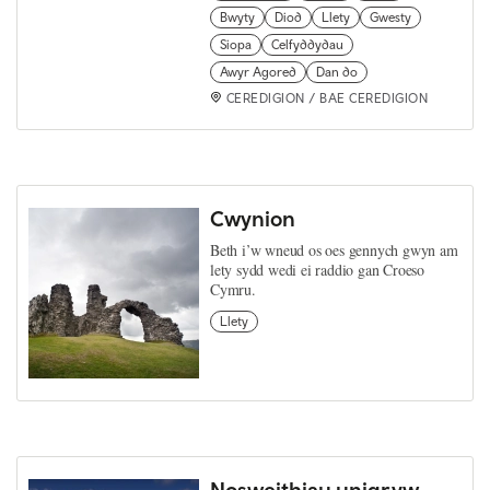
Bwyty
Diod
Llety
Gwesty
Siopa
Celfyddydau
Awyr Agored
Dan do
CEREDIGION / BAE CEREDIGION
Cwynion
Beth i’w wneud os oes gennych gwyn am
lety sydd wedi ei raddio gan Croeso
Cymru.
Llety
Nosweithiau unigryw