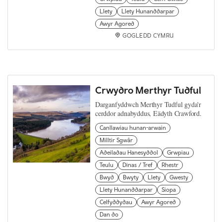
Llety
Llety Hunanddarpar
Awyr Agored
GOGLEDD CYMRU
Crwydro Merthyr Tudful
Darganfyddwch Merthyr Tudful gyda'r
cerddor adnabyddus, Eädyth Crawford.
Canllawiau hunan-arwain
Milltir Sgwâr
Adeiladau Hanesyddol
Grwpiau
Teulu
Dinas / Tref
Rhestr
Bwyd
Bwyty
Llety
Gwesty
Llety Hunanddarpar
Siopa
Celfyddydau
Awyr Agored
Dan do