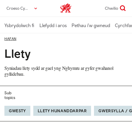
Neidio
Croeso Cymru
Chwilio
Croeso Cymru home
i’r
prif
gynnwys
Ysbrydolwch fi
Llefydd i aros
Pethau i'w gwneud
Cyrchfa
HAFAN
Llety
Syniadau llety sydd ar gael yng Nghymru ar gyfer gwahanol
gyllidebau.
Sub
topics
GWESTY
LLETY HUNANDDARPAR
GWERSYLLA / 