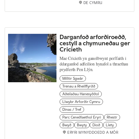
DE CYMRU
Darganfod arfordiroedd,
cestyll a chymunedau ger
Cricieth
Mae Cricieth yn ganolbwynt perffaith i
ddarganfod adfeilion hynafol a thraethau
prydferth Pen Llŷn.
Milltir Sgwâr
Trenau a Rheilffyrdd
Adeiladau Hanesyddol
Llwybr Arfordir Cymru
Dinas / Tref
Parc Cenedlaethol Eryri
Rhestr
Bwyd
Bwyty
Diod
Llety
ERYRI MYNYDDOEDD A MÔR