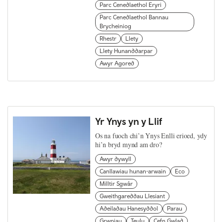
Parc Cenedlaethol Eryri
Parc Cenedlaethol Bannau
Brycheiniog
Rhestr
Llety
Llety Hunanddarpar
Awyr Agored
Yr Ynys yn y Llif
Os na fuoch chi’n Ynys Enlli erioed, ydy
hi’n bryd mynd am dro?
Awyr dywyll
Canllawiau hunan-arwain
Eco
Milltir Sgwâr
Gweithgareddau Llesiant
Adeiladau Hanesyddol
Parau
Grwpiau
Teulu
Cefn Gwlad