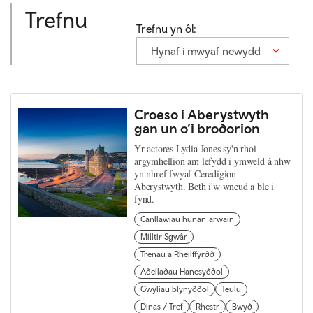
Trefnu
Trefnu yn ôl:
Hynaf i mwyaf newydd
Croeso i Aberystwyth
gan un o’i brodorion
Yr actores Lydia Jones sy'n rhoi
argymhellion am lefydd i ymweld â nhw
yn nhref fwyaf Ceredigion -
Aberystwyth. Beth i'w wneud a ble i
fynd.
Canllawiau hunan-arwain
Milltir Sgwâr
Trenau a Rheilffyrdd
Adeiladau Hanesyddol
Gwyliau blynyddol
Teulu
Dinas / Tref
Rhestr
Bwyd