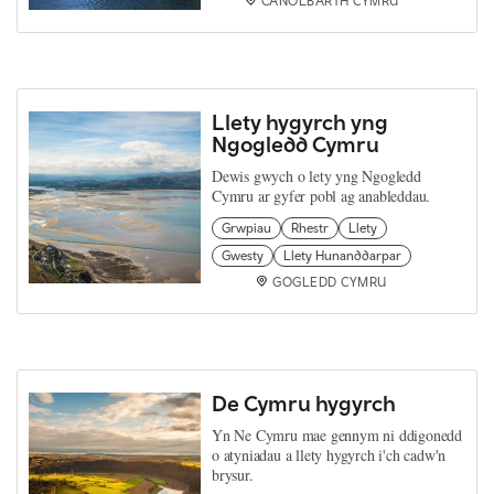
CANOLBARTH CYMRU
Llety hygyrch yng
Ngogledd Cymru
Dewis gwych o lety yng Ngogledd
Cymru ar gyfer pobl ag anableddau.
Grwpiau
Rhestr
Llety
Gwesty
Llety Hunanddarpar
GOGLEDD CYMRU
De Cymru hygyrch
Yn Ne Cymru mae gennym ni ddigonedd
o atyniadau a llety hygyrch i'ch cadw'n
brysur.