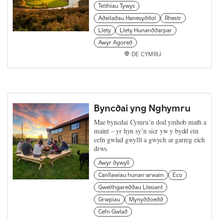
Teithiau Tywys
Adeiladau Hanesyddol
Rhestr
Llety
Llety Hunanddarpar
Awyr Agored
DE CYMRU
Byncdai yng Nghymru
Mae byncdai Cymru’n dod ymhob math a
maint – yr hyn sy’n sicr yw y bydd ein
cefn gwlad gwyllt a gwych ar garreg eich
drws.
Awyr dywyll
Canllawiau hunan-arwain
Eco
Gweithgareddau Llesiant
Grwpiau
Mynyddoedd
Cefn Gwlad