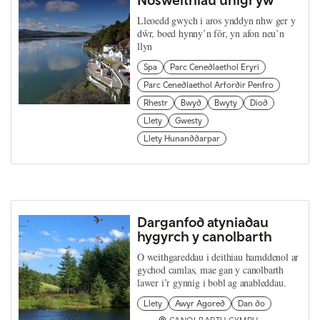
Lleoedd gwych i aros ynddyn nhw ger y
dŵr, boed hynny’n fôr, yn afon neu’n
llyn
Spa
Parc Cenedlaethol Eryri
Parc Cenedlaethol Arfordir Penfro
Rhestr
Bwyd
Bwyty
Diod
Llety
Gwesty
Llety Hunanddarpar
Darganfod atyniadau
hygyrch y canolbarth
O weithgareddau i deithiau hamddenol ar
gychod camlas, mae gan y canolbarth
lawer i’r gynnig i bobl ag anableddau.
Llety
Awyr Agored
Dan do